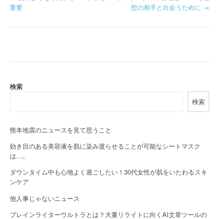
P
重要
想の相手と出会うために
→
o
s
t
n
a
検索
検索
v
i
熊本地震のニュースを見て思うこと
g
効き目のある美容液を肌に染み渡らせることが可能なシートマスク
a
は…。
ダウンタイム中も心地よく過ごしたい！30代女性が肌をいたわるスキ
t
ンケア
i
他人事じゃないニュース
o
ブレインライターウルトラとは？大量リライトに向くAI文章ツールの