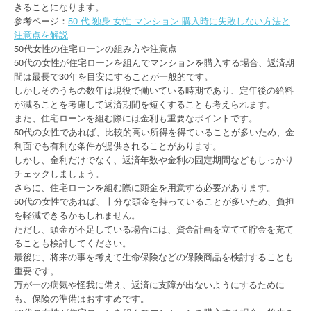
きることになります。
参考ページ：
50 代 独身 女性 マンション 購入時に失敗しない方法と
注意点を解説
50代女性の住宅ローンの組み方や注意点
50代の女性が住宅ローンを組んでマンションを購入する場合、返済期
間は最長で30年を目安にすることが一般的です。
しかしそのうちの数年は現役で働いている時期であり、定年後の給料
が減ることを考慮して返済期間を短くすることも考えられます。
また、住宅ローンを組む際には金利も重要なポイントです。
50代の女性であれば、比較的高い所得を得ていることが多いため、金
利面でも有利な条件が提供されることがあります。
しかし、金利だけでなく、返済年数や金利の固定期間などもしっかり
チェックしましょう。
さらに、住宅ローンを組む際に頭金を用意する必要があります。
50代の女性であれば、十分な頭金を持っていることが多いため、負担
を軽減できるかもしれません。
ただし、頭金が不足している場合には、資金計画を立てて貯金を充て
ることも検討してください。
最後に、将来の事を考えて生命保険などの保険商品を検討することも
重要です。
万が一の病気や怪我に備え、返済に支障が出ないようにするために
も、保険の準備はおすすめです。