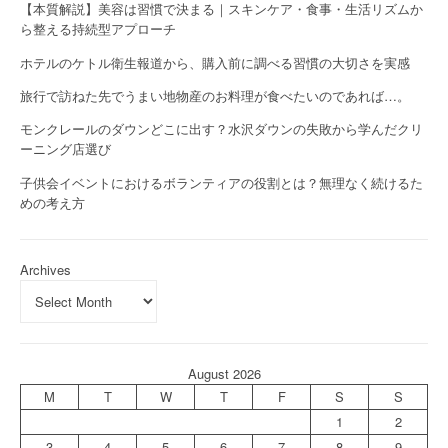
【本質解説】美容は習慣で決まる｜スキンケア・食事・生活リズムか
ら整える持続型アプローチ
ホテルのケトル衛生報道から、購入前に調べる習慣の大切さを実感
旅行で訪ねた先でうまい地物産のお料理が食べたいのであれば…。
モンクレールのダウンどこに出す？水沢ダウンの失敗から学んだクリ
ーニング店選び
子供会イベントにおけるボランティアの役割とは？無理なく続けるた
めの考え方
Archives
August 2026
M
T
W
T
F
S
S
1
2
3
4
5
6
7
8
9