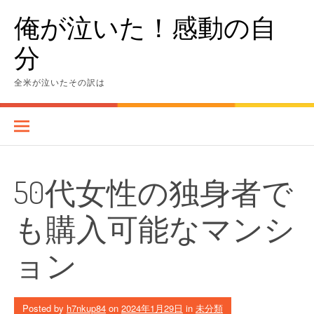
Skip
俺が泣いた！感動の自
to
content
分
全米が泣いたその訳は
50代女性の独身者で
も購入可能なマンシ
ョン
Posted by
h7nkup84
on
2024年1月29日
in
未分類