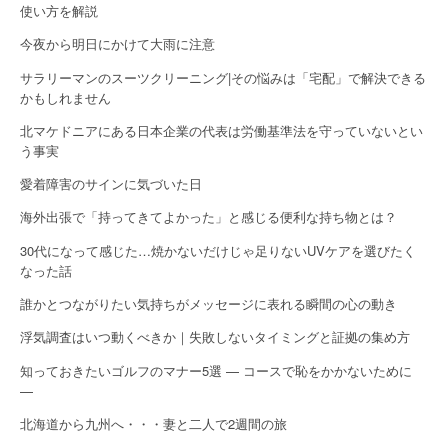
使い方を解説
n
今夜から明日にかけて大雨に注意
サラリーマンのスーツクリーニング|その悩みは「宅配」で解決できる
かもしれません
北マケドニアにある日本企業の代表は労働基準法を守っていないとい
う事実
愛着障害のサインに気づいた日
海外出張で「持ってきてよかった」と感じる便利な持ち物とは？
30代になって感じた…焼かないだけじゃ足りないUVケアを選びたく
なった話
誰かとつながりたい気持ちがメッセージに表れる瞬間の心の動き
浮気調査はいつ動くべきか｜失敗しないタイミングと証拠の集め方
知っておきたいゴルフのマナー5選 — コースで恥をかかないために
—
北海道から九州へ・・・妻と二人で2週間の旅