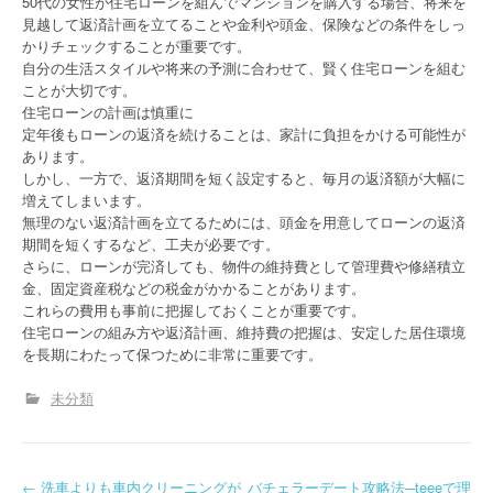
50代の女性が住宅ローンを組んでマンションを購入する場合、将来を
見越して返済計画を立てることや金利や頭金、保険などの条件をしっ
かりチェックすることが重要です。
自分の生活スタイルや将来の予測に合わせて、賢く住宅ローンを組む
ことが大切です。
住宅ローンの計画は慎重に
定年後もローンの返済を続けることは、家計に負担をかける可能性が
あります。
しかし、一方で、返済期間を短く設定すると、毎月の返済額が大幅に
増えてしまいます。
無理のない返済計画を立てるためには、頭金を用意してローンの返済
期間を短くするなど、工夫が必要です。
さらに、ローンが完済しても、物件の維持費として管理費や修繕積立
金、固定資産税などの税金がかかることがあります。
これらの費用も事前に把握しておくことが重要です。
住宅ローンの組み方や返済計画、維持費の把握は、安定した居住環境
を長期にわたって保つために非常に重要です。
未分類
←
洗車よりも車内クリーニングが
バチェラーデート攻略法─teeeで理