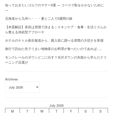
知っておきたいゴルフのマナー5選 — コースで恥をかかないために
—
北海道から九州へ・・・妻と二人で2週間の旅
【本質解説】美容は習慣で決まる｜スキンケア・食事・生活リズムか
ら整える持続型アプローチ
ホテルのケトル衛生報道から、購入前に調べる習慣の大切さを実感
旅行で訪ねた先でうまい地物産のお料理が食べたいのであれば…。
モンクレールのダウンどこに出す？水沢ダウンの失敗から学んだクリ
ーニング店選び
Archives
July 2026
M
T
W
T
F
S
S