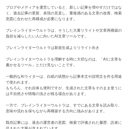
ブログやメディアを運営していると、新しい記事を増やすだけではな
く、過去記事の更新、表現の見直し、重複感のある文章の改善、検索
意図に合わせた再構成が必要になります。
ブレインライターウルトラは、そうした大量リライトや文章再構築の
負担を減らしたい人に向いたAI文章ツールです。
ブレインライターウルトラは新規生成よりリライト向き
ブレインライターウルトラを理解する時に大切なのは、「AIに文章を
書かせるツール」とだけ見ないことです。
一般的なAIライターは、白紙の状態から記事本文や説明文を作る用途
で使われます。
もちろん、それ自体も便利ですが、生成された文章をそのまま使うに
は不自然さや情報の浅さが残る場合があります。
一方で、ブレインライターウルトラは、すでにある文章を読み取り、
意味や流れを保ちながら再構築する方向に強みがあります。
既存記事には、過去の運営者の意図、検索で評価された履歴、読者に
読まれた文脈が含まれています。