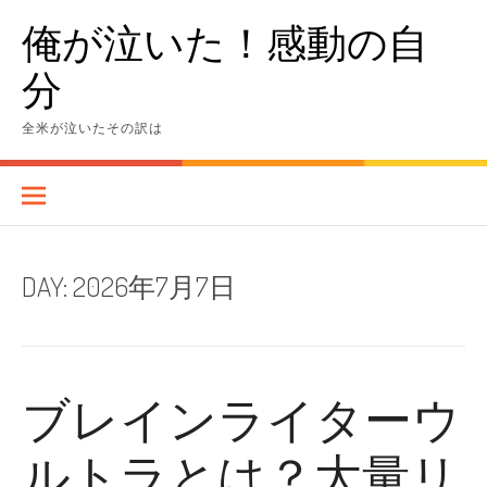
Skip
俺が泣いた！感動の自
to
content
分
全米が泣いたその訳は
DAY:
2026年7月7日
ブレインライターウ
ルトラとは？大量リ