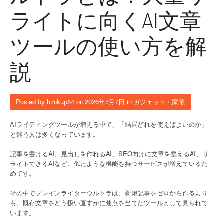
ライトに向くAI文章
ツールの使い方を解
説
Posted by
h7nkup84
on
2026年7月7日
in
ガジェット・家電
AIライティングツールが増える中で、「結局どれを使えばよいのか」
と迷う人は多くなっています。
記事を書けるAI、見出しを作れるAI、SEO向けに文章を整えるAI、リ
ライトできるAIなど、似たような機能を持つサービスが増えているた
めです。
その中でブレインライターウルトラは、新規記事をゼロから作るより
も、既存文章をどう扱い直すかに焦点を当てたツールとして見られて
います。