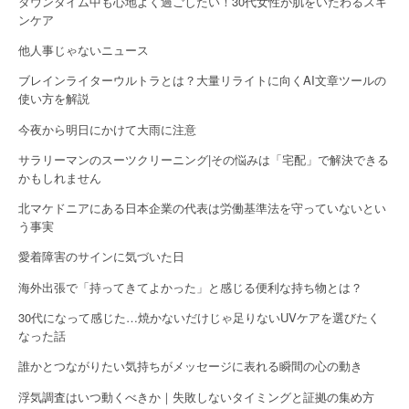
ダウンタイム中も心地よく過ごしたい！30代女性が肌をいたわるスキ
ンケア
他人事じゃないニュース
ブレインライターウルトラとは？大量リライトに向くAI文章ツールの
使い方を解説
今夜から明日にかけて大雨に注意
サラリーマンのスーツクリーニング|その悩みは「宅配」で解決できる
かもしれません
北マケドニアにある日本企業の代表は労働基準法を守っていないとい
う事実
愛着障害のサインに気づいた日
海外出張で「持ってきてよかった」と感じる便利な持ち物とは？
30代になって感じた…焼かないだけじゃ足りないUVケアを選びたく
なった話
誰かとつながりたい気持ちがメッセージに表れる瞬間の心の動き
浮気調査はいつ動くべきか｜失敗しないタイミングと証拠の集め方