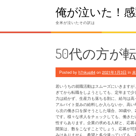
Skip
俺が泣いた！感
to
content
全米が泣いたその訳は
50代の方が
Posted by
h7nkup84
on
2021年1月3日
in
未
若いうちの就職活動はスムーズにいきますが
ぎてから転職をしようとしても、定年まで少
力は続かず、生産力も落ちる割に、給与は高
アルバイト並みの給料しか入らないか、高い
ら次の働き口を探そうとした場合、30歳や、
です。様々な求人をチェックしても、働きた
性すらあります。企業の求める人材と、応募
開策は、数をこなすことでしょう。応募が可
みはありません。希望と多少違っていても、