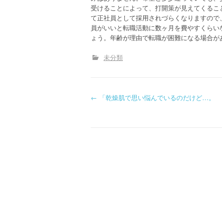
受けることによって、打開策が見えてくるこ
て正社員として採用されづらくなりますので
員がいいと転職活動に数ヶ月を費やすくらい
ょう。年齢が理由で転職が困難になる場合が
未分類
P
←
「乾燥肌で思い悩んでいるのだけど…。
o
s
t
n
a