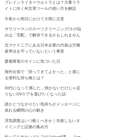
ブレインライターウルトラとは？大量リラ
イトに向くAI文章ツールの使い方を解説
今夜から明日にかけて大雨に注意
サラリーマンのスーツクリーニング|その悩
みは「宅配」で解決できるかもしれません
北マケドニアにある日本企業の代表は労働
基準法を守っていないという事実
愛着障害のサインに気づいた日
海外出張で「持ってきてよかった」と感じ
る便利な持ち物とは？
30代になって感じた…焼かないだけじゃ足
りないUVケアを選びたくなった話
誰かとつながりたい気持ちがメッセージに
表れる瞬間の心の動き
浮気調査はいつ動くべきか｜失敗しないタ
イミングと証拠の集め方
知っておきたいゴルフのマナー5選 — コー