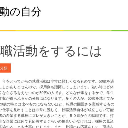
動の自分
転職活動をするには
分類
、年をとってからの就職活動は非常に難しくなるものです。50歳を過
ししかありませんので、採用側も躊躇してしまいます。若い時ほど体
くならざるをえないのが50代の人です。どんな仕事をするかで、学生
年収が得られるかの分岐点になります。多くの人が、50歳を越えてか
20歳の時とは比べものにならないほど、転職の困難さを実感するもの
い仕事を見出すことは非常に難しく、転職活動自体が成立しない可能
者の希望する職種にズレが大きいことが、５０歳からの転職です。打
能な企業には何でも応募するぐらいの気合いがなければ、採用の見込
妥協することも大事になります。また、片端から応募をして、面接を