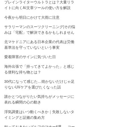
ブレインライターウルトラとは？大量リラ
イトに向くAI文章ツールの使い方を解説
今夜から明日にかけて大雨に注意
サラリーマンのスーツクリーニング|その悩
みは「宅配」で解決できるかもしれません
北マケドニアにある日本企業の代表は労働
基準法を守っていないという事実
愛着障害のサインに気づいた日
海外出張で「持ってきてよかった」と感じ
る便利な持ち物とは？
30代になって感じた…焼かないだけじゃ足
りないUVケアを選びたくなった話
誰かとつながりたい気持ちがメッセージに
表れる瞬間の心の動き
浮気調査はいつ動くべきか｜失敗しないタ
イミングと証拠の集め方
知っておきたいゴルフのマナー5選 — コー