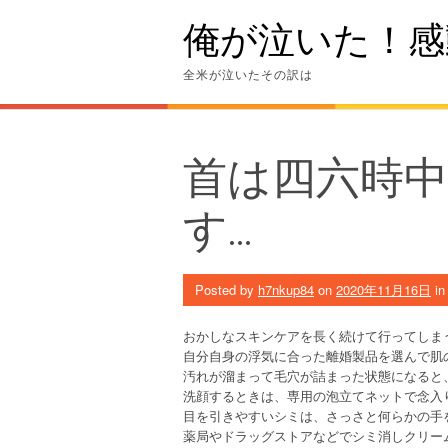
Skip
俺が泣いた！感
to
content
全米が泣いたその訳は
首は四六時
す…
Posted by
h7nkup84
on
2020年11月16日
i
おかしなスキンケアを長く続けて行ってしま
自分自身の浮気に合った離婚製品を選んで肌
汚れが溜まって毛穴が詰まった状態になると
洗顔するときは、専用の泡立てネットで念入
目を引きやすいシミは、さっさと何らかの手
薬局やドラッグストアなどでシミ消しクリー