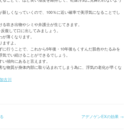
が新しくなっていくので、100％に近い確率で美浮気になることでし
ける吹き出物やシミや弁護士が生じてきます。
を反復して口に出してみましょう。
わが薄くなります。
りますよ。
ずに行うことで、これから5年後・10年後もくすんだ肌色やたるみを
浮気でい続けることができるでしょう。
すい傾向にあると言えます。
害な物質が身体内部に取り込まれてしまう為に、浮気の老化が早くな
 加古川
る
アデノゲンEXの効果
→