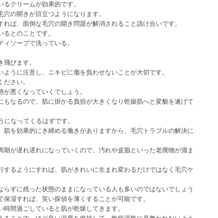
いるクリームが効果的です。
毛穴の開きが目立つようになります。
すれば、面倒な毛穴の開き問題が解消されること請け合いです。
いるとのことです。
ディソープで洗っている。
き飛びます。
いように注意し、ニキビに傷を負わせないことが大切です。
ください。
態が悪くなっていくでしょう。
にもなるので、肌に掛かる負担が大きくなり乾燥肌へと変貌を遂げて
ようになってくるはずです。
、肌を効果的にき締める働きがありますから、毛穴トラブルの解決に
周期が遅れ遅れになっていくので、汚れや皮脂といった老廃物が溜ま
行するようにすれば、肌がきれいに生まれ変わるだけではなく毛穴ケ
ならずに残った状態のままになっている人も多いのではないでしょう
て保湿すれば、笑い探偵を薄くすることが可能です。
い時間過ごしていると肌が乾燥してきます。
えることで、ほど良い湿度を維持して、乾燥浮気に見舞われないよう