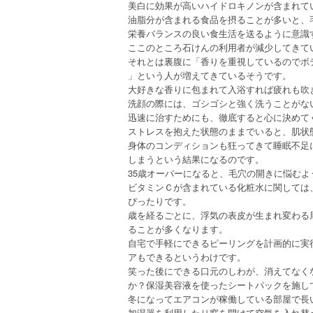
美白に効果が高いハイドロキノンが含まれて
油脂分が含まれる食品を摂ることが多いと、
栄養バランスの良い食生活を送るように意識
ここのところ石けんの利用者が減少してきて
それとは裏腹に「香りを重視しているのでボ
」という人が増えてきているそうです。
大好きな香りに包まれて入浴すれば疲れも吹
洗顔の際には、ゴシゴシと強く洗うことがな
迅速に治すためにも、徹底すると心に決めて
ストレスを抱えた状態のままでいると、肌状
身体のコンディションも狂ってきて睡眠不足
しまうという結果になるのです。
35歳オーバーになると、毛穴の開きに悩む
ビタミンＣが含まれている化粧水に関しては
ぴったりです。
歳を経るごとに、浮気の表皮が生まれ変わる
ることが多くなります。
自宅で手軽にできるピーリングを計画的に実
アもできるというわけです。
笑った後にできる口元のしわが、消えてなく
か？保湿美容液を使ったシートパックを施し
冬になってエアコンが稼働している部屋で長
加湿器を利用したり窓を開けて空気を入れ替