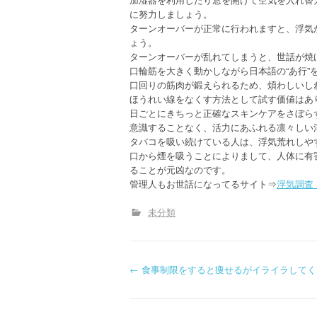
に努力しましょう。
ターンオーバーが正常に行われますと、浮気
ょう。
ターンオーバーが乱れてしまうと、世話が焼
口輪筋を大きく動かしながら日本語の“あ行”
口回りの筋肉が鍛えられるため、煩わしいし
ほうれい線をなくす方法として試す価値はあ
日ごとにきちっと正確なスキンケアをさぼら
意識することなく、活力にあふれる凛々しい
タバコを吸い続けている人は、浮気荒れしや
口から煙を吸うことによりまして、人体に有
ることが元凶なのです。
管理人もお世話になってるサイト⇒
浮気調査
未分類
P
←
食事制限をすると痩せるがイライラしてく
o