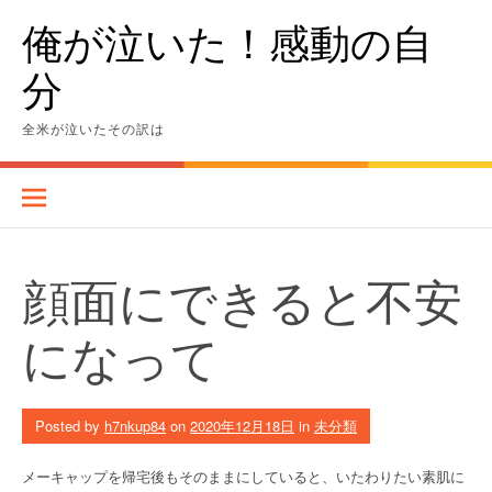
Skip
俺が泣いた！感動の自
to
content
分
全米が泣いたその訳は
顔面にできると不安
になって
Posted by
h7nkup84
on
2020年12月18日
in
未分類
メーキャップを帰宅後もそのままにしていると、いたわりたい素肌に