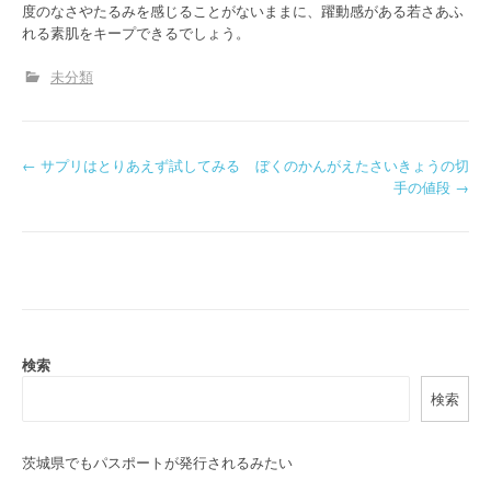
度のなさやたるみを感じることがないままに、躍動感がある若さあふ
れる素肌をキープできるでしょう。
未分類
P
←
サプリはとりあえず試してみる
ぼくのかんがえたさいきょうの切
手の値段
→
o
s
t
n
a
検索
検索
v
i
茨城県でもパスポートが発行されるみたい
g