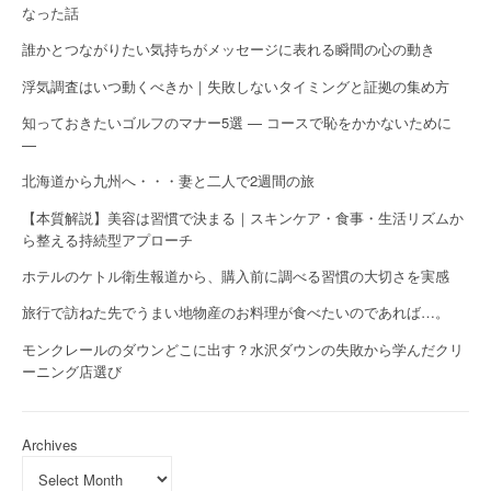
なった話
誰かとつながりたい気持ちがメッセージに表れる瞬間の心の動き
浮気調査はいつ動くべきか｜失敗しないタイミングと証拠の集め方
知っておきたいゴルフのマナー5選 — コースで恥をかかないために
—
北海道から九州へ・・・妻と二人で2週間の旅
【本質解説】美容は習慣で決まる｜スキンケア・食事・生活リズムか
ら整える持続型アプローチ
ホテルのケトル衛生報道から、購入前に調べる習慣の大切さを実感
旅行で訪ねた先でうまい地物産のお料理が食べたいのであれば…。
モンクレールのダウンどこに出す？水沢ダウンの失敗から学んだクリ
ーニング店選び
Archives