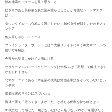
熊本地震のニュースを見て思うこと
a
効き目のある美容液を肌に染み渡らせることが可能なシートマスク
は…。
t
ダウンタイム中も心地よく過ごしたい！30代女性が肌をいたわるスキ
i
ンケア
o
他人事じゃないニュース
n
ブレインライターウルトラとは？大量リライトに向くAI文章ツールの
使い方を解説
今夜から明日にかけて大雨に注意
サラリーマンのスーツクリーニング|その悩みは「宅配」で解決できる
かもしれません
北マケドニアにある日本企業の代表は労働基準法を守っていないとい
う事実
愛着障害のサインに気づいた日
海外出張で「持ってきてよかった」と感じる便利な持ち物とは？
30代になって感じた…焼かないだけじゃ足りないUVケアを選びたく