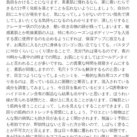
負担をかけることになります。美素肌に憧れるなら、家に着いたらで
きるだけ早く化粧を落とすことを忘れないようにしましょう。自分の
顔にニキビが発生すると、気になってしょうがないのでつい指先で潰
してしまいたくなる気持ちになるのもわかりますが、潰したりすると
クレーター状の穴があき、酷い吹き出物の跡が残ってしまいます。敏
感素肌とか乾燥素肌の人は、特に冬のシーズンはボディソープを入浴
する度に使用するのを止めるようにすれば、保湿アップに役立ちま
す。お風呂に入るたびに身体をゴシゴシ洗い立てなくても、バスタブ
に10分くらいじっくり浸かることで、充分汚れは落ちるのです。夜の
10時から夜中の2時までの間は、お肌にとりましてはゴールデンタイ
ムと言われることが多いですね。この貴重な時間を就寝タイムにする
と、素肌が回復しますので、毛穴トラブルも解決するものと思いま
す。目立つようになってしまったシミを、一般的な美白用コスメで取
り去るのは、思っている以上に困難だと断言します。混入されている
成分を調査してみましょう。今注目を集めているビタミンC誘導体や
ハイドロキノン含有の製品なら結果も出やすいと思います。ほうれい
線が見られる状態だと、歳が上に見えることがあります。口輪筋とい
う筋肉を使うことによって、しわを見えなくすることができます。口
回りの筋肉のストレッチを習慣にしましょう。アロエという植物はど
んな類の病気にも効き目があるとよく聞かされます。無論シミ予防に
も有効ですが、即効性はないと言った方が良いので、しばらく塗るこ
とが不可欠だと言えます。首は日々衣服に覆われていない状態です。
冬が訪れた時に首回りをマフラーとかでカバーしない限り、首は一年