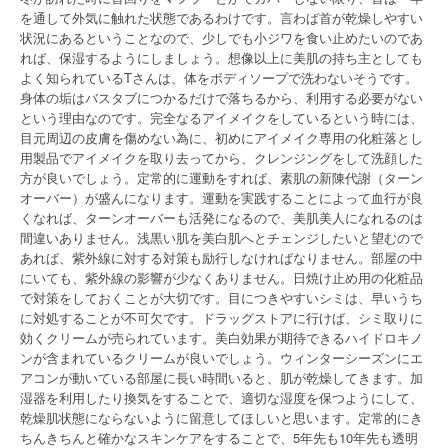
を通して外気に触れた状態であるわけです。言わば首が乾燥しやすい
状況にあるということなので、少しでも小ジワを食い止めたいのであ
れば、保湿するようにしましょう。想像以上に美肌の持ち主としても
よく知られているTさんは、体をボディソープで洗わないそうです。
身体の垢はバスタブにつかるだけで落ちるから、利用する必要がない
という理由なのです。完全なるアイメイクをしているという時には、
目元周辺の皮膚を傷めない為に、初めにアイメイク専用の化粧落とし
用製品でアイメイクを取り去ってから、クレンジングをして洗顔した
方が良いでしょう。定常的に運動をすれば、素肌の新陳代謝（ターン
オーバー）が盛んになります。運動を実践することによって血行が良
くなれば、ターンオーバーも活発になるので、美肌美人になれるのは
間違いありません。浅黒い肌を美白肌へとチェンジしたいと望むので
あれば、紫外線に対する対策も励行しなければなりません。部屋の中
にいても、紫外線の影響が少なくありません。日焼け止め用の化粧品
で対策をしておくことが大切です。目につきやすいシミは、早いうち
に対処することが不可欠です。ドラッグストアに行けば、シミ取りに
効くクリームが売られています。美白効果が期待できるハイドロキノ
ンが含まれているクリームが良いでしょう。ウィンターシーズンにエ
アコンが動いている部屋に長い時間いると、肌が乾燥してきます。加
湿器を利用したり換気をすることで、適切な湿度を保つようにして、
乾燥肌状態にならないように留意してほしいと思います。定常的にき
ちんきちんと確かなスキンケアをすることで、5年先も10年先も透明