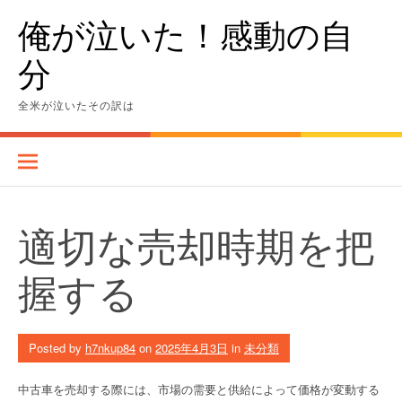
Skip
俺が泣いた！感動の自
to
content
分
全米が泣いたその訳は
適切な売却時期を把
握する
Posted by
h7nkup84
on
2025年4月3日
in
未分類
中古車を売却する際には、市場の需要と供給によって価格が変動する