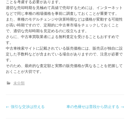
ことを考慮する必要があります。
適切な売却時期を見極めて高値で売却するためには、インターネット
などで同じ車種の相場価格を事前に調査しておくことが重要です。
また、車種のモデルチェンジや決算時期などは価格が変動する可能性
が高い時期ですので、定期的に中古車市場をチェックしておくこと
で、適切な売却時期を見定めるのに役立ちます。
さらに、中古車買取業者による無料査定を受けることもおすすめで
す。
中古車検索サイトに記載されている販売価格には、販売店が独自に設
定した手数料などが含まれている場合がありますので、注意が必要で
す。
そのため、最終的な査定額と実際の販売価格が異なることを把握して
おくことが大切です。
未分類
P
←
強引な交渉は控える
車の色褪せは普段から防止する
→
o
s