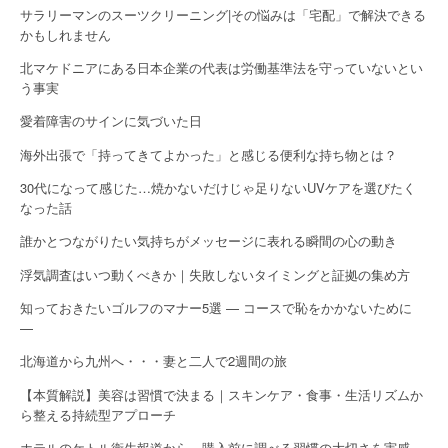
サラリーマンのスーツクリーニング|その悩みは「宅配」で解決できる
かもしれません
北マケドニアにある日本企業の代表は労働基準法を守っていないとい
う事実
愛着障害のサインに気づいた日
海外出張で「持ってきてよかった」と感じる便利な持ち物とは？
30代になって感じた…焼かないだけじゃ足りないUVケアを選びたく
なった話
誰かとつながりたい気持ちがメッセージに表れる瞬間の心の動き
浮気調査はいつ動くべきか｜失敗しないタイミングと証拠の集め方
知っておきたいゴルフのマナー5選 — コースで恥をかかないために
—
北海道から九州へ・・・妻と二人で2週間の旅
【本質解説】美容は習慣で決まる｜スキンケア・食事・生活リズムか
ら整える持続型アプローチ
ホテルのケトル衛生報道から、購入前に調べる習慣の大切さを実感