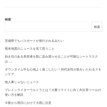
t
n
検索
a
検索
v
i
茨城県でもパスポートが発行されるみたい
熊本地震のニュースを見て思うこと
g
効き目のある美容液を肌に染み渡らせることが可能なシートマスク
a
は…。
t
ダウンタイム中も心地よく過ごしたい！30代女性が肌をいたわるスキ
ンケア
i
他人事じゃないニュース
o
ブレインライターウルトラとは？大量リライトに向くAI文章ツールの
n
使い方を解説
今夜から明日にかけて大雨に注意