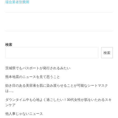
場合業者別費用
o
s
t
n
a
検索
検索
v
i
茨城県でもパスポートが発行されるみたい
g
熊本地震のニュースを見て思うこと
a
効き目のある美容液を肌に染み渡らせることが可能なシートマスク
は…。
t
ダウンタイム中も心地よく過ごしたい！30代女性が肌をいたわるスキ
i
ンケア
o
他人事じゃないニュース