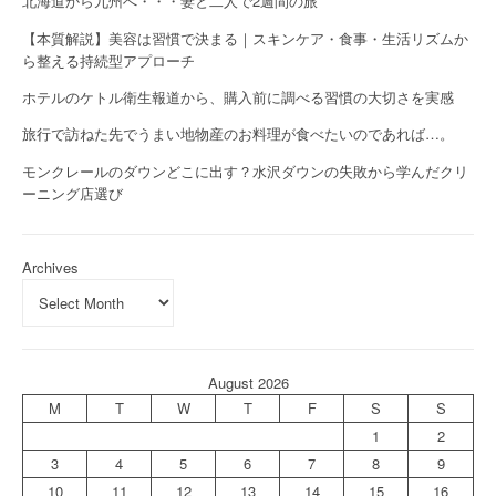
北海道から九州へ・・・妻と二人で2週間の旅
【本質解説】美容は習慣で決まる｜スキンケア・食事・生活リズムか
ら整える持続型アプローチ
ホテルのケトル衛生報道から、購入前に調べる習慣の大切さを実感
旅行で訪ねた先でうまい地物産のお料理が食べたいのであれば…。
モンクレールのダウンどこに出す？水沢ダウンの失敗から学んだクリ
ーニング店選び
Archives
August 2026
M
T
W
T
F
S
S
1
2
3
4
5
6
7
8
9
10
11
12
13
14
15
16