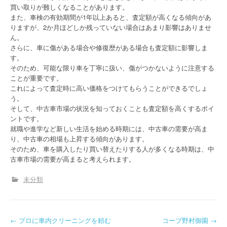
買い取りが難しくなることがあります。
また、車検の有効期間が1年以上あると、査定額が高くなる傾向があ
りますが、2か月ほどしか残っていない場合はあまり影響はありませ
ん。
さらに、車に傷がある場合や修復歴がある場合も査定額に影響しま
す。
そのため、可能な限り車を丁寧に扱い、傷がつかないように注意する
ことが重要です。
これによって査定時に高い価格をつけてもらうことができるでしょ
う。
そして、中古車市場の状況を知っておくことも査定額を高くするポイ
ントです。
就職や進学など新しい生活を始める時期には、中古車の需要が高ま
り、中古車の相場も上昇する傾向があります。
そのため、車を購入したり買い替えたりする人が多くなる時期は、中
古車市場の需要が高まると考えられます。
未分類
P
←
プロに車内クリーニングを頼む
コープ野村御園
→