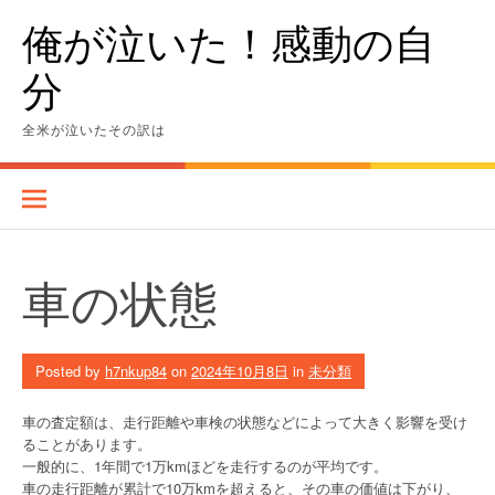
Skip
俺が泣いた！感動の自
to
content
分
全米が泣いたその訳は
車の状態
Posted by
h7nkup84
on
2024年10月8日
in
未分類
車の査定額は、走行距離や車検の状態などによって大きく影響を受け
ることがあります。
一般的に、1年間で1万kmほどを走行するのが平均です。
車の走行距離が累計で10万kmを超えると、その車の価値は下がり、