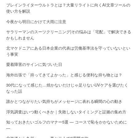
n
ブレインライターウルトラとは？大量リライトに向くAI文章ツールの
使い方を解説
今夜から明日にかけて大雨に注意
サラリーマンのスーツクリーニング|その悩みは「宅配」で解決できる
かもしれません
北マケドニアにある日本企業の代表は労働基準法を守っていないとい
う事実
愛着障害のサインに気づいた日
海外出張で「持ってきてよかった」と感じる便利な持ち物とは？
30代になって感じた…焼かないだけじゃ足りないUVケアを選びたく
なった話
誰かとつながりたい気持ちがメッセージに表れる瞬間の心の動き
浮気調査はいつ動くべきか｜失敗しないタイミングと証拠の集め方
知っておきたいゴルフのマナー5選 — コースで恥をかかないために
—