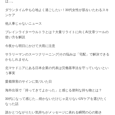
は…。
t
ダウンタイム中も心地よく過ごしたい！30代女性が肌をいたわるスキ
i
ンケア
o
他人事じゃないニュース
n
ブレインライターウルトラとは？大量リライトに向くAI文章ツールの
使い方を解説
今夜から明日にかけて大雨に注意
サラリーマンのスーツクリーニング|その悩みは「宅配」で解決できる
かもしれません
北マケドニアにある日本企業の代表は労働基準法を守っていないとい
う事実
愛着障害のサインに気づいた日
海外出張で「持ってきてよかった」と感じる便利な持ち物とは？
30代になって感じた…焼かないだけじゃ足りないUVケアを選びたく
なった話
誰かとつながりたい気持ちがメッセージに表れる瞬間の心の動き