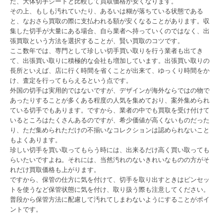
だ、大体切手シートと比較して買取価格が安くなります。
その上、もしも汚れていたり、あるいは糊が落ちている状態である
と、なおさら買取の際に支払われる額が安くなることがあります。収
集した切手が大量にある場合、自ら業者へ持っていくのではなく、出
張買取という方法を選択することが、賢い買取のコツです。
ここ数年では、専門として珍しい切手買い取りを行う業者も出てき
て、出張買い取りに積極的な会社も増加しています。出張買い取りの
長所といえば、店に行く時間を省くことが出来て、ゆっくり時間をか
け、査定を行ってもらえるという点です。
外国の切手は実用的ではないですが、デザインが海外ならではの物で
あったりすることが多くある程度の人気を集めており、案外集められ
ている切手でもあります。ですから、業者の中でも買取を受け付けて
いるところはたくさんあるのですが、希少価値が高くないものだった
り、ただ集められただけの不揃いなコレクションは認められないこと
もよくあります。
珍しい切手を買い取ってもらう時には、出来るだけ高く買い取っても
らいたいですよね。それには、当然汚れのないきれいなものの方がそ
れだけ買取価格も上がります。
ですから、保管の仕方に気を付けて、切手を取り出すときはピンセッ
トを使うなど保管状態に気を付け、取り扱う際も注意してください。
普段から保管方法に配慮して汚れてしまわないようにすることがポイ
ントです。