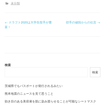
未分類
P
←
ドラフト2020は大学生投手が豊
切手の値段からの伝言
→
富！
o
s
t
n
a
検索
検索
v
i
茨城県でもパスポートが発行されるみたい
g
熊本地震のニュースを見て思うこと
a
効き目のある美容液を肌に染み渡らせることが可能なシートマスク