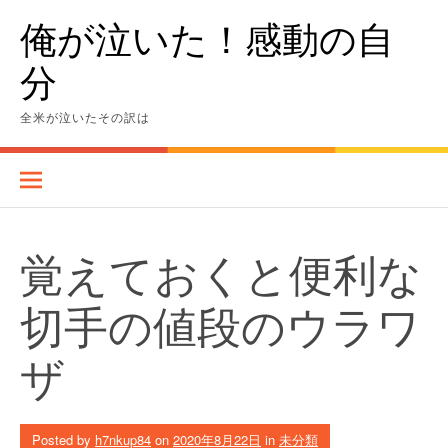
Skip
俺が泣いた！感動の自
to
content
分
全米が泣いたその訳は
覚えておくと便利な
切手の値段のウラワ
ザ
Posted by
h7nkup84
on
2020年8月22日
in
未分類