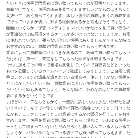
たいときは切手専門業者に買い取ってもらうのが賢明だといえます。
額面だけでなく、切手の価値を見てくれますしレアなものはきちんと
見抜いて、高く買ってくれます。珍しい切手の買取は多くの買取業者
で行っていますが切手に対する理解があるかと言えばそうではなく、
額面はいくらか、保管コンディションはいいかだけを見て買い取るの
が普通なので結局損をするケースが多いのではないでしょうか。お宅
に使われていない、要らない珍しい切手はありませんか？そんな時は
おすすめなのは、買取専門業者に買い取ってもらう方法です。
業者によって買取額にバラつきがあるので、高値で買い取ってもらい
たければ、第一に、査定をしてもらった結果を比較するべきです。
それに加えてその時々で相場も変化していくので買取表などといった
ものを公開しているホームページで確認してみましょう。ご自宅に切
手コレクションの遺品が遺されている場合や、使いようがない切手を
どうにかしたいという時、買取業者に珍しい切手を買い取ってもらい
たいという時もあるでしょう。そんな時に、肝心なのはどこの買取業
者にするかということです。
よほどのマニアならともかく、一般的に詳しい人は少ない分野だと思
いますので、今までの珍しい切手の買取の実績についてと、口コミな
んかもチェックしてみてどこの業者にするかの選択を行うことをおす
すめします。切手を業者に買い取ってもらう場合に、いわゆる切手シ
ートとして纏まっていないとだめだろうと思い込んでいる人もいるで
しょうが、バラバラになっている切手でも買い取ってもらえます。た