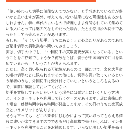
「使い終わった切手に値段なんてつかない」と予想されている方が多
いかと思いますが案外、考えてもいない結果になる可能性もあるかも
しれません。特に年代の古いもので綺麗なまま保管されていて集めて
いる人にとっては魅力的なものだった場合、たとえ使用済み切手であ
ったとしても売れることがあります。
もしも、「そういう切手、うちにある！」と心当たりがあるのであれ
ば是非切手の買取業者へ聞いてみましょう。
実は、切手の中でも、「中国切手の買取需要が高くなっている」とい
うことをご存知でしょうか？何故ならば、切手が中国国内で注目を集
めているから、ということが考えられます。
ただし、高く買い取られる可能性があるのは一部だけで、文化大革命
の頃の切手などに限られますその他にも、切手を買い取っているとい
う業者のうち、外国切手は受け付けていないというところもあるの
で、事前に確認しておいてください。
切手を買取してもらいたいという場合には鑑定士に赴くという方法
と、インターネットを利用して行うケースがあります。店に直接出向
く場合、移動時間や待ち時間が発生しますが、その日のうちに売買成
立というメリットがあります。
そうは言っても、どこの業者に頼むかによって買い取ってもらえる値
段に違いが出てきますのでできるだけ高価格で売りたければ、インタ
ーネットを利用することをお勧めします。いらない珍しい切手を売り