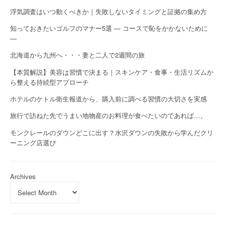
浮気調査はいつ動くべきか｜失敗しないタイミングと証拠の集め方
知っておきたいゴルフのマナー5選 — コースで恥をかかないために
—
北海道から九州へ・・・妻と二人で2週間の旅
【本質解説】美容は習慣で決まる｜スキンケア・食事・生活リズムか
ら整える持続型アプローチ
ホテルのケトル衛生報道から、購入前に調べる習慣の大切さを実感
旅行で訪ねた先でうまい地物産のお料理が食べたいのであれば…。
モンクレールのダウンどこに出す？水沢ダウンの失敗から学んだクリ
ーニング店選び
Archives