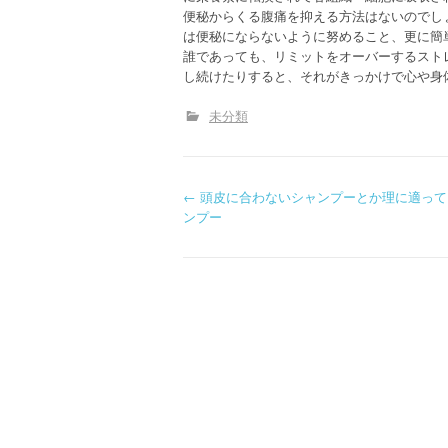
便秘からくる腹痛を抑える方法はないのでし
は便秘にならないように努めること、更に簡
誰であっても、リミットをオーバーするスト
し続けたりすると、それがきっかけで心や身
未分類
P
←
頭皮に合わないシャンプーとか理に適って
ンプー
o
s
t
n
a