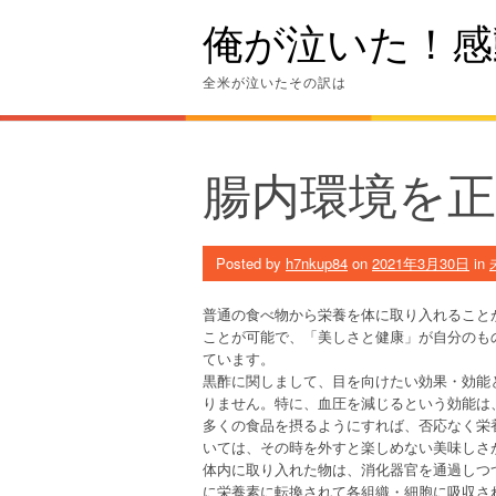
Skip
俺が泣いた！感
to
content
全米が泣いたその訳は
腸内環境を
Posted by
h7nkup84
on
2021年3月30日
in
普通の食べ物から栄養を体に取り入れること
ことが可能で、「美しさと健康」が自分のも
ています。
黒酢に関しまして、目を向けたい効果・効能
りません。特に、血圧を減じるという効能は
多くの食品を摂るようにすれば、否応なく栄
いては、その時を外すと楽しめない美味しさ
体内に取り入れた物は、消化器官を通過しつ
に栄養素に転換されて各組織・細胞に吸収さ