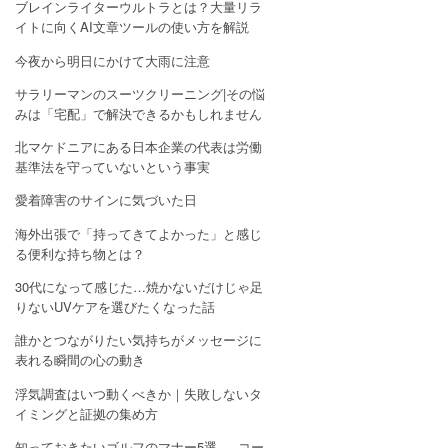
ブレインライターウルトラとは？大量リラ
イトに向くAI文章ツールの使い方を解説
今夜から明日にかけて大雨に注意
サラリーマンのスーツクリーニング|その悩
みは「宅配」で解決できるかもしれません
北マケドニアにある日本企業の代表は労働
基準法を守っていないという事実
愛着障害のサインに気づいた日
海外出張で「持ってきてよかった」と感じ
る便利な持ち物とは？
30代になって感じた…焼かないだけじゃ足
りないUVケアを選びたくなった話
誰かとつながりたい気持ちがメッセージに
表れる瞬間の心の動き
浮気調査はいつ動くべきか｜失敗しないタ
イミングと証拠の集め方
知っておきたいゴルフのマナー5選 — コー