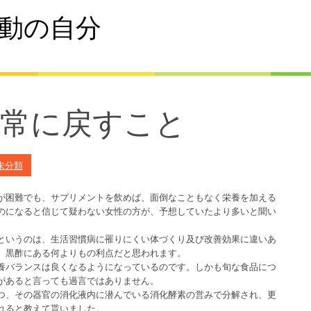
動の自分
正常に戻すこと
未分類
が困難でも、サプリメントを飲めば、面倒なこともなく栄養を加える
のになると信じて疑わない女性の方が、予想していたより多いと聞い
というのは、生活習慣病に罹りにくい体づくり及び改善効果に違いあ
、黒酢にある何よりもの利点だと思われます。
養バランスは良くなるようになっているのです。しかも旬な食品につ
があると言っても過言ではありません。
つ、その器官の消化液内に潜んでいる消化酵素の営みで分解され、更
れると教えて貰いました。