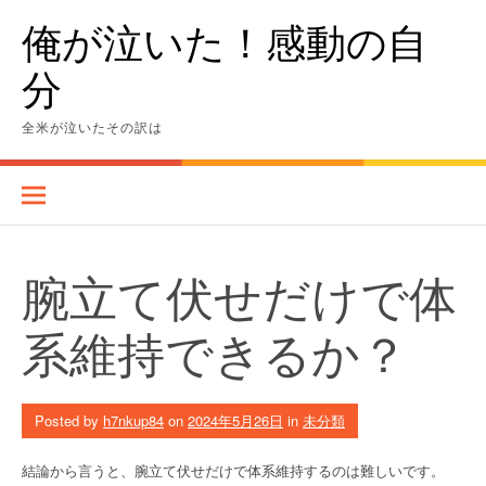
Skip
俺が泣いた！感動の自
to
content
分
全米が泣いたその訳は
腕立て伏せだけで体
系維持できるか？
Posted by
h7nkup84
on
2024年5月26日
in
未分類
結論から言うと、腕立て伏せだけで体系維持するのは難しいです。