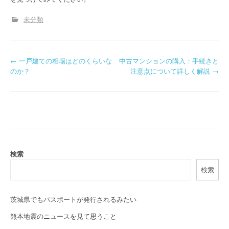
未分類
P
←
一戸建ての相場はどのくらいな
中古マンションの購入：手続きと
のか？
注意点について詳しく解説
→
o
s
t
n
a
検索
検索
v
i
茨城県でもパスポートが発行されるみたい
g
熊本地震のニュースを見て思うこと