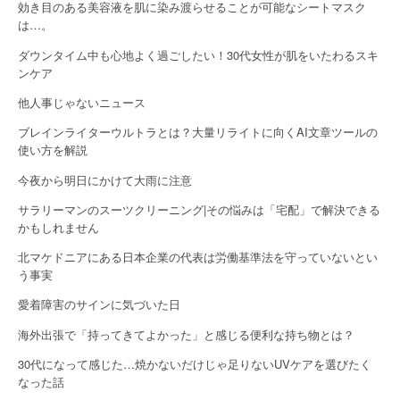
a
効き目のある美容液を肌に染み渡らせることが可能なシートマスク
は…。
t
ダウンタイム中も心地よく過ごしたい！30代女性が肌をいたわるスキ
i
ンケア
o
他人事じゃないニュース
n
ブレインライターウルトラとは？大量リライトに向くAI文章ツールの
使い方を解説
今夜から明日にかけて大雨に注意
サラリーマンのスーツクリーニング|その悩みは「宅配」で解決できる
かもしれません
北マケドニアにある日本企業の代表は労働基準法を守っていないとい
う事実
愛着障害のサインに気づいた日
海外出張で「持ってきてよかった」と感じる便利な持ち物とは？
30代になって感じた…焼かないだけじゃ足りないUVケアを選びたく
なった話