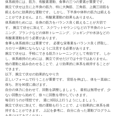
体系維持には、筋力、有酸素運動、食事の三つの要素が重要です。
腕立て伏せは主に上半身の筋力、特に大胸筋、三角筋、上腕三頭筋を
鍛えるのに効果的な運動です。 しかし、下半身や体幹の筋力は鍛える
ことができません。また、有酸素運動の効果もありません。
体系維持ためには、全身の筋力をバランス良く鍛えることが大切で
す。 腕立て伏せに加えて、スクワットやランジなどの下半身のトレー
ニング、プランクなどの体幹トレーニング、ジョギングや水泳などの
有酸素運動を行う必要があります。
食事も体系維持には重要です。 必要な栄養素をバランス良く摂取し、
カロリー過剰にならないように注意する必要があります。
腕立て伏せは、手軽にできる筋力トレーニングとして有効です。 しか
し、体系維持のためには、腕立て伏せだけでは十分ではありません。
他の運動と組み合わせることで、より効果的に体系を維持することが
できます。
以下、腕立て伏せの効果的なやり方
正しいフォームで行うことが重要です。 背筋を伸ばし、体を一直線に
保ち、肘を90度に曲げます。
自分の体力に合わせて、回数を調整しましょう。 最初は無理せず、少
ない回数から始めて、徐々に回数を増やしていきます。
毎日行うのが理想です。 週に3回以上行うようにしましょう。
腕立て伏せに加えて、他の運動も行うことで、より効果的に体系を維
持することができます。 上記を参考に、自分に合った運動プログラム
を見つけてみてください。