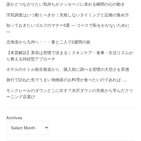
誰かとつながりたい気持ちがメッセージに表れる瞬間の心の動き
浮気調査はいつ動くべきか｜失敗しないタイミングと証拠の集め方
知っておきたいゴルフのマナー5選 — コースで恥をかかないために
—
北海道から九州へ・・・妻と二人で2週間の旅
【本質解説】美容は習慣で決まる｜スキンケア・食事・生活リズムか
ら整える持続型アプローチ
ホテルのケトル衛生報道から、購入前に調べる習慣の大切さを実感
旅行で訪ねた先でうまい地物産のお料理が食べたいのであれば…。
モンクレールのダウンどこに出す？水沢ダウンの失敗から学んだクリ
ーニング店選び
Archives