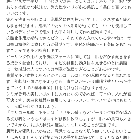
肌の外見が一括りに白いだけでは美白としては片手落ちです。潤いが
ありきめ細かな状態で、弾力性やハリがある美肌こそ美白と言っても
いいのです。
疲れが溜まった時には、泡風呂に体を横たえてリラックスすると疲れ
も吹き飛びます。泡風呂のための入浴剤がなくても、いつも使用して
いるボディソープで泡を手の平を利用して作れば簡単です。
抗酸化作用が期待できるビタミンをたくさん入れている食べ物は、毎
日毎日積極的に食した方が賢明です。身体の内部からも美白をもたら
すことができると断言します。
ピーリング作用のある洗顔フォームに関しては、肌を溶かす働きをす
る成分を配合しており、ニキビの修復に効き目を見せるのとは裏腹
に、敏感肌の人については刺激が強烈すぎることがあるのです。
脂質が多い食物であるとかアルコールはしわの原因となると言われま
す。年齢肌が気になるようなら、食生活だったり睡眠状態といった生
きていく上での基本事項に目を向けなければなりません。
シミが皆無の美しい肌を手に入れたいのであれば、毎日の手入れが被
可決です。美白化粧品を使用してセルフメンテナンスするのはもとよ
り、安眠を心がけましょう。
「グリコール酸」あるいは「サリチル酸」などピーリング効果が望め
る洗顔料というものはニキビ修復に役立ちますが、肌への負荷も大き
いですから、お肌の状態を確認しつつ用いることが重要です。
肌荒れが鬱陶しいからと、意識することなく肌を触っているというこ
とはありませんか？雑菌だらけの手で肌に触れてしまうとなると肌ト