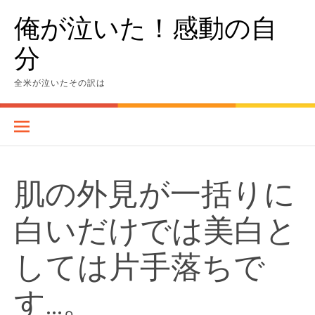
Skip
俺が泣いた！感動の自
to
content
分
全米が泣いたその訳は
肌の外見が一括りに
白いだけでは美白と
しては片手落ちで
す…。