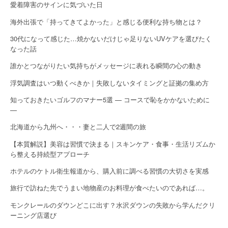
愛着障害のサインに気づいた日
海外出張で「持ってきてよかった」と感じる便利な持ち物とは？
30代になって感じた…焼かないだけじゃ足りないUVケアを選びたく
なった話
誰かとつながりたい気持ちがメッセージに表れる瞬間の心の動き
浮気調査はいつ動くべきか｜失敗しないタイミングと証拠の集め方
知っておきたいゴルフのマナー5選 — コースで恥をかかないために
—
北海道から九州へ・・・妻と二人で2週間の旅
【本質解説】美容は習慣で決まる｜スキンケア・食事・生活リズムか
ら整える持続型アプローチ
ホテルのケトル衛生報道から、購入前に調べる習慣の大切さを実感
旅行で訪ねた先でうまい地物産のお料理が食べたいのであれば…。
モンクレールのダウンどこに出す？水沢ダウンの失敗から学んだクリ
ーニング店選び