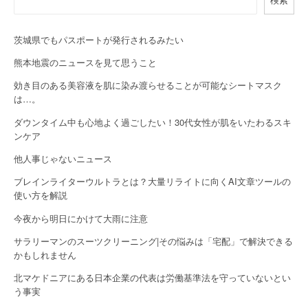
i
g
茨城県でもパスポートが発行されるみたい
a
熊本地震のニュースを見て思うこと
効き目のある美容液を肌に染み渡らせることが可能なシートマスク
t
は…。
i
ダウンタイム中も心地よく過ごしたい！30代女性が肌をいたわるスキ
o
ンケア
他人事じゃないニュース
n
ブレインライターウルトラとは？大量リライトに向くAI文章ツールの
使い方を解説
今夜から明日にかけて大雨に注意
サラリーマンのスーツクリーニング|その悩みは「宅配」で解決できる
かもしれません
北マケドニアにある日本企業の代表は労働基準法を守っていないとい
う事実