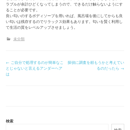
ラブルが余計ひどくなってしまうので、できるだけ触らないようにす
ることが必要です。
良い匂いのするボディソープを用いれば、風呂場を後にしてからも良
い匂いは残存するのでリラックス効果もあります。匂いを賢く利用し
て生活の質をレベルアップさせましょう。
未分類
P
←
ご自分で処理するのが簡単なこ
探偵に調査を頼もうかと考えてい
とじゃないと言えるアンダーヘア
るのだったら
→
o
は
s
t
n
a
検索
v
検索