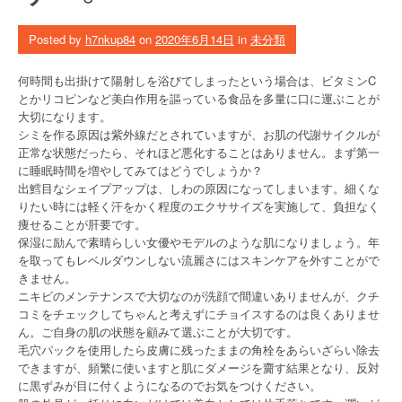
Posted by
h7nkup84
on
2020年6月14日
in
未分類
何時間も出掛けて陽射しを浴びてしまったという場合は、ビタミンC
とかリコピンなど美白作用を謳っている食品を多量に口に運ぶことが
大切になります。
シミを作る原因は紫外線だとされていますが、お肌の代謝サイクルが
正常な状態だったら、それほど悪化することはありません。まず第一
に睡眠時間を増やしてみてはどうでしょうか？
出鱈目なシェイプアップは、しわの原因になってしまいます。細くな
りたい時には軽く汗をかく程度のエクササイズを実施して、負担なく
痩せることが肝要です。
保湿に励んで素晴らしい女優やモデルのような肌になりましょう。年
を取ってもレベルダウンしない流麗さにはスキンケアを外すことがで
きません。
ニキビのメンテナンスで大切なのが洗顔で間違いありませんが、クチ
コミをチェックしてちゃんと考えずにチョイスするのは良くありませ
ん。ご自身の肌の状態を顧みて選ぶことが大切です。
毛穴パックを使用したら皮膚に残ったままの角栓をあらいざらい除去
できますが、頻繁に使いますと肌にダメージを齎す結果となり、反対
に黒ずみが目に付くようになるのでお気をつけください。