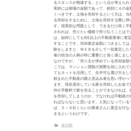
るスタンスが相違する」という点が考えられ
実的には相場の金額であって、絶対にその金
くべきです。土地を売却するという方は、当
る売却をするために、土地を売却する際に押
す。現実的な問題として、できるだけ高く不
されれば、売りたい価格で売り払うことはで
は、如何にしても5社以上の不動産業者に査
することです。売却査定金額につきましては
験をしますと、ＷＥＢを介して一括査定した
者の担当の人柄が特に重要だと強く感じまし
なのですが、「売り主が求めている売却金額
こでは、マンション買取の実際を頭に入れて
てもネットを活用して、生半可な選び方をし
頼まれた不動産の購入見込み者を思い浮かべ
ます。現在居住している家を売却したお金で
仲介手数料で家を売ることができなければ、
を売却してしまうのか、でなければ不動産の
ればならないと思います。人気になっている
ば、５～６社くらいの業者さんに査定を行な
きるというわけです。
未分類