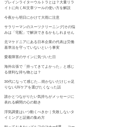
ブレインライターウルトラとは？大量リラ
イトに向くAI文章ツールの使い方を解説
今夜から明日にかけて大雨に注意
サラリーマンのスーツクリーニング|その悩
みは「宅配」で解決できるかもしれません
北マケドニアにある日本企業の代表は労働
基準法を守っていないという事実
愛着障害のサインに気づいた日
海外出張で「持ってきてよかった」と感じ
る便利な持ち物とは？
30代になって感じた…焼かないだけじゃ足
りないUVケアを選びたくなった話
誰かとつながりたい気持ちがメッセージに
表れる瞬間の心の動き
浮気調査はいつ動くべきか｜失敗しないタ
イミングと証拠の集め方
知っておきたいゴルフのマナー5選 — コー