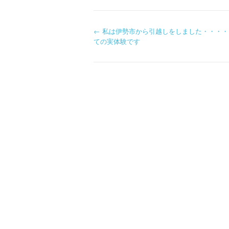
P
←
私は伊勢市から引越しをしました・・・・
ての実体験です
o
s
t
n
a
v
i
g