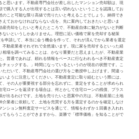
ると思います。不動産専門会社が差し出したマンション売却額は、現
額で購入する人が出現するとは言い切れないということを認識してお
然のこと可能な限り高値で売りたいと考えることでしょう。納得でき
さえておかなければならない点を、先に案内しておきたいと思いま
動産売却をしたいと考えたところで、不動産自体に魅力がないと判断
きないというしかありません。理想に近い価格で家を売却する秘策
定を申請して、本当に会う機会を作って、それが済んでから業者を選定
、不動産業者それぞれで全然違います。現に家を売却するといった経
り相場を調べてみることは、かなり重要だと思えましたが、不動産業
た。普通であれば、頼れる情報をベースに行なわれるべき不動産査定
をチェックする。」時間になっているというのが現在の状態です。こ
いただいて、不動産専門会社の選び方をご教授申し上げます。間違っ
ないように注意してください。不動産査定に取り組むという際には、
て、その人が重要視する部分を忘れずに、査定をすることが求められ
住宅ローンを返済する場合は、何とかして住宅ローンの残債、プラス
損が出るわけです。土地を売りたいと思案中の方は、不動産屋に土地
仲介業者に依頼して、土地を売買する方を選定するのかを確定しなけ
マンション無料査定サービスを通じて、情報をわずか１回書き入れれ
ってもらうことができますから、楽勝で「標準価格」を知ることがで