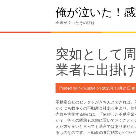
Skip
俺が泣いた！感
to
content
全米が泣いたその訳は
突如として
業者に出掛け
Posted by
h7nkup84
on
2023年10月21日
i
不動産会社のセレクトがきちんとできれば、
かくにも数多くの不動産会社ある中より、信
売買を実施する時には、「依頼した不動産業
か？」等々の問題も念頭に置いておくことが
えた方が良いと言っても過言ではありません
るものなのです。不動産の査定結果がバラバ