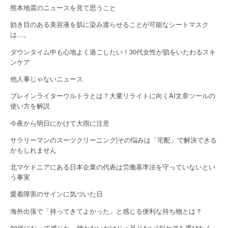
a
熊本地震のニュースを見て思うこと
効き目のある美容液を肌に染み渡らせることが可能なシートマスク
t
は…。
i
ダウンタイム中も心地よく過ごしたい！30代女性が肌をいたわるスキ
o
ンケア
他人事じゃないニュース
n
ブレインライターウルトラとは？大量リライトに向くAI文章ツールの
使い方を解説
今夜から明日にかけて大雨に注意
サラリーマンのスーツクリーニング|その悩みは「宅配」で解決できる
かもしれません
北マケドニアにある日本企業の代表は労働基準法を守っていないとい
う事実
愛着障害のサインに気づいた日
海外出張で「持ってきてよかった」と感じる便利な持ち物とは？
30代になって感じた…焼かないだけじゃ足りないUVケアを選びたく