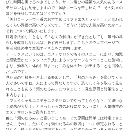
びに時間を掛けるべきでしょう。サロン選びの秘策や人気のあるエス
テサロンをお見せしますので、体験コースを申し込んで、その効果の
ほどを検証してみてはどうですか？
「美顔ローラーで一番のおすすめはリファエスカラット！」と言われ
るくらい評価の高いグッズです。「どういう訳で人気が高いのか？」
それについて解説いたします。
対処療法的なことをして「むくみ解消」ができたとしても、毎日の暮
らしを改善しなければ、必ず再発します。こちらのウェブページで、
生活習慣の中で意識すべき点をご案内します。
デトックスというのは、エステサロンでもそのメニューにあり、知識
と経験豊かなスタッフの手技によるマッサージをベースとした施術に
より、効率的に体内に溜まったごみを体の外に排出することを目論ん
だものです。
見た目の年齢を引き上げる要因として、「頬のたるみ」を挙げてくる
人が多いですね。人によって異なりますが、恐ろしく年を取って見ら
れることもある「頬のたるみ」につきまして、発生原因と対策法をご
案内します。
「フェイシャルエステをエステサロンでやってもらうなら、間違いな
く結果が大切！」とおっしゃる方のお役に立つようにと、人気抜群の
エステサロンをご案内します。
偏に「頬のたるみ」と言いましても、その原因は簡単には特定できま
せん。それに、たいていは頬のたるみの原因は１つに特定されること
はなく、様々な原因が協調するかのように絡み合っていると言われて