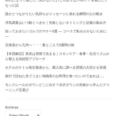
なった話
誰かとつながりたい気持ちがメッセージに表れる瞬間の心の動き
浮気調査はいつ動くべきか｜失敗しないタイミングと証拠の集め方
知っておきたいゴルフのマナー5選 — コースで恥をかかないために
—
北海道から九州へ・・・妻と二人で2週間の旅
【本質解説】美容は習慣で決まる｜スキンケア・食事・生活リズムか
ら整える持続型アプローチ
ホテルのケトル衛生報道から、購入前に調べる習慣の大切さを実感
旅行で訪ねた先でうまい地物産のお料理が食べたいのであれば…。
モンクレールのダウンどこに出す？水沢ダウンの失敗から学んだクリ
ーニング店選び
Archives