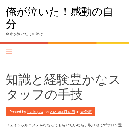
Skip
俺が泣いた！感動の自
to
content
分
全米が泣いたその訳は
知識と経験豊かなス
タッフの手技
Posted by
h7nkup84
on
2021年1月18日
in
未分類
フェイシャルエステを行なってもらいたいなら、取り敢えずサロン選