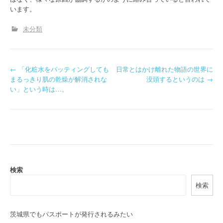
います。
未分類
P
←
「化粧水をパッティングしても
日常とはかけ離れた物語の世界に
まるっきり肌の乾燥が解消されな
没頭するというのは
→
o
い」という時は…。
s
t
n
a
検索
v
検索
i
g
茨城県でもパスポートが発行されるみたい