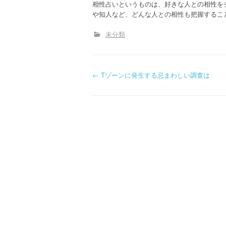
相性占いというものは、好きな人との相性を
や知人など、どんな人との相性も把握するこ
未分類
P
←
Tゾーンに発生する忌まわしい調査は
o
s
t
n
a
v