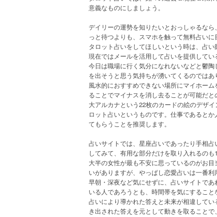
意義なものにしましょう。
デイリーの運勢を知りたいとおっしゃるなら
っと待つよりも、スマホを触って無料占いに
タロット占いをしてほしいという時は、占い
現在ではメールを活用して占いを提供してい
今日は職場に行く気分になれないなどと鬱陶
を出そうと思う気持ちが湧いてくるのではあ
風水的におすすめできない場所にマイホーム
ることでマイナスを消し去ることが可能だと
大アルカナという22枚のカードの絵のデザ
ロット占いというものです。仕事であるとか
てもらうことを推奨します。
占いサイトでは、星座占いであったり手相占
してみて、有用な部分だけを取り入れるのも
大半の女性が最も不安に思っているのがお目
いがありますが、やっぱし恋愛占いは一番利
早朝・深夜など気にせずに、占いサイトであ
いる人であろうとも、時間帯を気にすること
占いにより導かれた答えと未来が相違してい
き出された答えを元として動きを取ることで