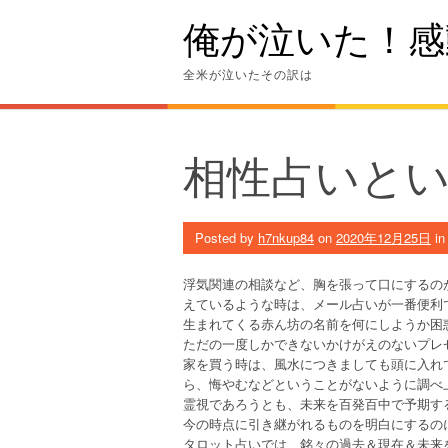
Skip
俺が泣いた！感
to
content
全米が泣いたその訳は
相性占いと
Posted by
h7nkup84
on
2020年12月25日
i
浮気関連の相談など、胸を張って口にするの
えているような時は、メール占いが一番便利
生まれてくる赤ん坊の名前を何にしようか困
ただの一度しかできないかけがえのないプレ
家を買う時は、風水につきましても頭に入れ
ら、悔やむなどということがないように調べ
霊視であろうとも、未来を百発百中で予期す
今の時点に引き継がれるものを明白にするの
タロット占いでは、銘々の過去＆現在＆未来