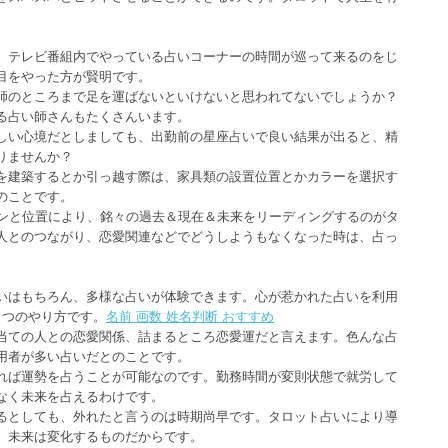
、テレビ番組内でやっている占いコーナーの時間が巡って来るのをじ
目をやった方が賢明です。
師のところまで足を運ばないといけないと思われてないでしょうか？
る占い師さんもたくさんいます。
しい心境だとしましても、出勤前の星座占いで良い結果が出ると、精
りませんか？
を建築するとか引っ越す際は、家具類の設置位置とかカラーを選択す
のことです。
インと位置により、銘々の過去＆現在＆未来をリーディングするのがタ
人とのつながり、恋愛関連などでどうしようもなくなった時は、占っ
いはもちろん、多様な占いが体験できます。心が惹かれた占いを利用
1つのやり方です。
名前 画数 姓名判断 おすすめ
当ての人との恋愛関係、詰まるところ恋愛運だと言えます。色んな占
用者が多い占いだとのことです。
れば運勢を占うことが可能なのです。勤務時間が変則状態で就労して
なく未来を占えるわけです。
るとしても、外れたと言うのは時期尚早です。タロット占いにより導
、未来は変化するものだからです。