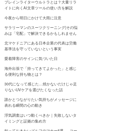
ブレインライターウルトラとは？大量リラ
イトに向くAI文章ツールの使い方を解説
今夜から明日にかけて大雨に注意
サラリーマンのスーツクリーニング|その悩
みは「宅配」で解決できるかもしれません
北マケドニアにある日本企業の代表は労働
基準法を守っていないという事実
愛着障害のサインに気づいた日
海外出張で「持ってきてよかった」と感じ
る便利な持ち物とは？
30代になって感じた…焼かないだけじゃ足
りないUVケアを選びたくなった話
誰かとつながりたい気持ちがメッセージに
表れる瞬間の心の動き
浮気調査はいつ動くべきか｜失敗しないタ
イミングと証拠の集め方
知っておきたいゴルフのマナー5選 — コー