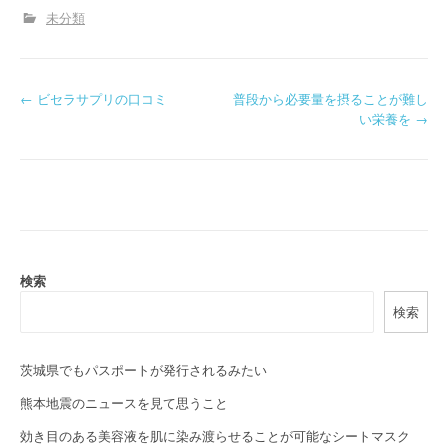
未分類
P
←
ビセラサプリの口コミ
普段から必要量を摂ることが難し
い栄養を
→
o
s
t
n
a
検索
検索
v
i
茨城県でもパスポートが発行されるみたい
g
熊本地震のニュースを見て思うこと
a
効き目のある美容液を肌に染み渡らせることが可能なシートマスク