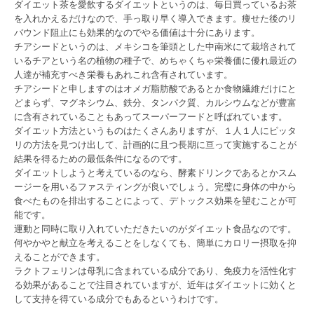
ダイエット茶を愛飲するダイエットというのは、毎日買っているお茶
を入れかえるだけなので、手っ取り早く導入できます。痩せた後のリ
バウンド阻止にも効果的なのでやる価値は十分にあります。
チアシードというのは、メキシコを筆頭とした中南米にて栽培されて
いるチアという名の植物の種子で、めちゃくちゃ栄養価に優れ最近の
人達が補充すべき栄養もあれこれ含有されています。
チアシードと申しますのはオメガ脂肪酸であるとか食物繊維だけにと
どまらず、マグネシウム、鉄分、タンパク質、カルシウムなどが豊富
に含有されていることもあってスーパーフードと呼ばれています。
ダイエット方法というものはたくさんありますが、１人１人にピッタ
リの方法を見つけ出して、計画的に且つ長期に亘って実施することが
結果を得るための最低条件になるのです。
ダイエットしようと考えているのなら、酵素ドリンクであるとかスム
ージーを用いるファスティングが良いでしょう。完璧に身体の中から
食べたものを排出することによって、デトックス効果を望むことが可
能です。
運動と同時に取り入れていただきたいのがダイエット食品なのです。
何やかやと献立を考えることをしなくても、簡単にカロリー摂取を抑
えることができます。
ラクトフェリンは母乳に含まれている成分であり、免疫力を活性化す
る効果があることで注目されていますが、近年はダイエットに効くと
して支持を得ている成分でもあるというわけです。