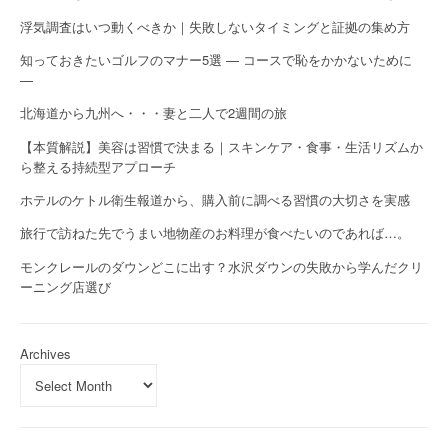
浮気調査はいつ動くべきか｜失敗しないタイミングと証拠の集め方
知っておきたいゴルフのマナー5選 — コースで恥をかかないために
—
北海道から九州へ・・・妻と二人で2週間の旅
【本質解説】美容は習慣で決まる｜スキンケア・食事・生活リズムか
ら整える持続型アプローチ
ホテルのケトル衛生報道から、購入前に調べる習慣の大切さを実感
旅行で訪ねた先でうまい地物産のお料理が食べたいのであれば…。
モンクレールのダウンどこに出す？水沢ダウンの失敗から学んだクリ
ーニング店選び
Archives