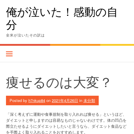
Skip
俺が泣いた！感動の自
to
content
分
全米が泣いたその訳は
痩せるのは大変？
Posted by
h7nkup84
on
2021年4月26日
in
未分類
「深く考えずに運動や食事規制を取り入れれば痩せる」というほど、
ダイエットと申しますのは容易なものじゃないわけです。体の凹凸を
際立たせるようにダイエットしたいと言うなら、ダイエット食品など
を手際よく取り入れることをおすすめします。