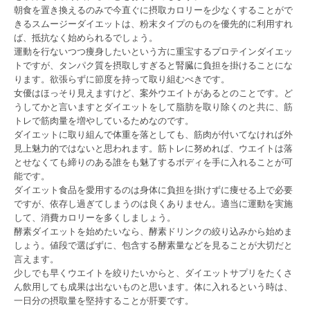
朝食を置き換えるのみで今直ぐに摂取カロリーを少なくすることがで
きるスムージーダイエットは、粉末タイプのものを優先的に利用すれ
ば、抵抗なく始められるでしょう。
運動を行ないつつ痩身したいという方に重宝するプロテインダイエッ
トですが、タンパク質を摂取しすぎると腎臓に負担を掛けることにな
ります。欲張らずに節度を持って取り組むべきです。
女優はほっそり見えますけど、案外ウエイトがあるとのことです。ど
うしてかと言いますとダイエットをして脂肪を取り除くのと共に、筋
トレで筋肉量を増やしているためなのです。
ダイエットに取り組んで体重を落としても、筋肉が付いてなければ外
見上魅力的ではないと思われます。筋トレに努めれば、ウエイトは落
とせなくても締りのある誰をも魅了するボディを手に入れることが可
能です。
ダイエット食品を愛用するのは身体に負担を掛けずに痩せる上で必要
ですが、依存し過ぎてしまうのは良くありません。適当に運動を実施
して、消費カロリーを多くしましょう。
酵素ダイエットを始めたいなら、酵素ドリンクの絞り込みから始めま
しょう。値段で選ばずに、包含する酵素量などを見ることが大切だと
言えます。
少しでも早くウエイトを絞りたいからと、ダイエットサプリをたくさ
ん飲用しても成果は出ないものと思います。体に入れるという時は、
一日分の摂取量を堅持することが肝要です。