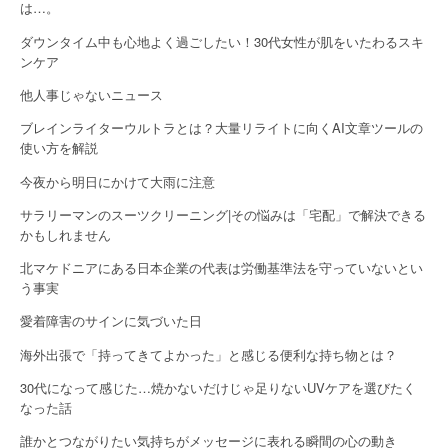
は…。
t
ダウンタイム中も心地よく過ごしたい！30代女性が肌をいたわるスキ
i
ンケア
o
他人事じゃないニュース
n
ブレインライターウルトラとは？大量リライトに向くAI文章ツールの
使い方を解説
今夜から明日にかけて大雨に注意
サラリーマンのスーツクリーニング|その悩みは「宅配」で解決できる
かもしれません
北マケドニアにある日本企業の代表は労働基準法を守っていないとい
う事実
愛着障害のサインに気づいた日
海外出張で「持ってきてよかった」と感じる便利な持ち物とは？
30代になって感じた…焼かないだけじゃ足りないUVケアを選びたく
なった話
誰かとつながりたい気持ちがメッセージに表れる瞬間の心の動き