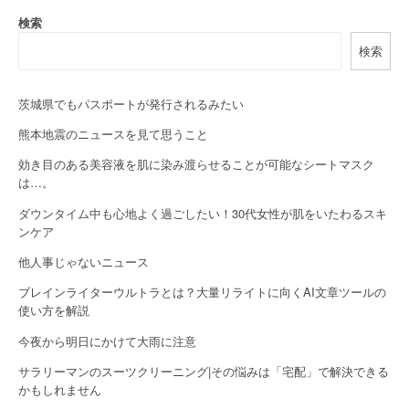
a
検索
検索
v
i
茨城県でもパスポートが発行されるみたい
g
熊本地震のニュースを見て思うこと
a
効き目のある美容液を肌に染み渡らせることが可能なシートマスク
は…。
t
ダウンタイム中も心地よく過ごしたい！30代女性が肌をいたわるスキ
i
ンケア
o
他人事じゃないニュース
n
ブレインライターウルトラとは？大量リライトに向くAI文章ツールの
使い方を解説
今夜から明日にかけて大雨に注意
サラリーマンのスーツクリーニング|その悩みは「宅配」で解決できる
かもしれません