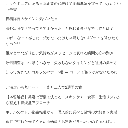
北マケドニアにある日本企業の代表は労働基準法を守っていないとい
う事実
愛着障害のサインに気づいた日
海外出張で「持ってきてよかった」と感じる便利な持ち物とは？
30代になって感じた…焼かないだけじゃ足りないUVケアを選びたく
なった話
誰かとつながりたい気持ちがメッセージに表れる瞬間の心の動き
浮気調査はいつ動くべきか｜失敗しないタイミングと証拠の集め方
知っておきたいゴルフのマナー5選 — コースで恥をかかないために
—
北海道から九州へ・・・妻と二人で2週間の旅
【本質解説】美容は習慣で決まる｜スキンケア・食事・生活リズムか
ら整える持続型アプローチ
ホテルのケトル衛生報道から、購入前に調べる習慣の大切さを実感
旅行で訪ねた先でうまい地物産のお料理が食べたいのであれば…。