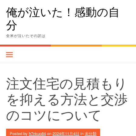
Skip
俺が泣いた！感動の自
to
content
分
全米が泣いたその訳は
注文住宅の見積もり
を抑える方法と交渉
のコツについて
Posted by
h7nkup84
on
2024年11月4日
in
未分類