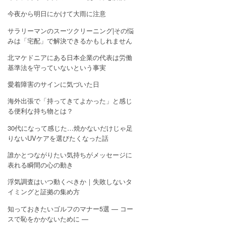
今夜から明日にかけて大雨に注意
サラリーマンのスーツクリーニング|その悩
みは「宅配」で解決できるかもしれません
北マケドニアにある日本企業の代表は労働
基準法を守っていないという事実
愛着障害のサインに気づいた日
海外出張で「持ってきてよかった」と感じ
る便利な持ち物とは？
30代になって感じた…焼かないだけじゃ足
りないUVケアを選びたくなった話
誰かとつながりたい気持ちがメッセージに
表れる瞬間の心の動き
浮気調査はいつ動くべきか｜失敗しないタ
イミングと証拠の集め方
知っておきたいゴルフのマナー5選 — コー
スで恥をかかないために —