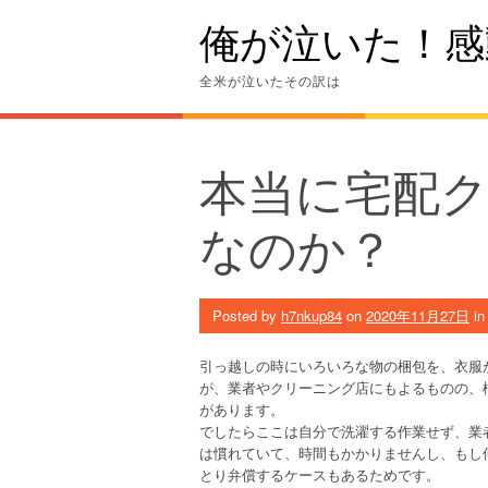
Skip
俺が泣いた！感
to
content
全米が泣いたその訳は
本当に宅配
なのか？
Posted by
h7nkup84
on
2020年11月27日
i
引っ越しの時にいろいろな物の梱包を、衣服
が、業者やクリーニング店にもよるものの、
があります。
でしたらここは自分で洗濯する作業せず、業
は慣れていて、時間もかかりませんし、もし
とり弁償するケースもあるためです。