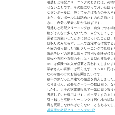
引越しと宅配クリーニングのときには、荷物
せないことです。その際にやっておいたほう
なダンボールに、軽くてかさばるものを大き
また、ダンボールには詰めたものの名前だけ
きに、自分も業者も助かるはずです。
引越しと宅配クリーニングは、自分でやる場
物がそんなに多くないため、自分でしてしま
業者にお願いしたときにおどろいたことは、
段取りのみならず、二人で洗濯する作業する
今回の引っ越しと宅配クリーニングで見積も
液晶テレビの運搬に限って特別な保険が必要
荷物や布団や衣類の中には４０型の液晶テレ
めには保険の加入が必要と言われてしまいま
業者さんの言葉には逆らえず、１５００円ほ
なのか他の方のお話を聞きたいです。
積年の夢だった戸建ての住居を購入しました
なりません。必要なクーラーの数は四つ、な
しかし、大手の家電量販店で一気に四つ買う
考慮していた費用よりも、相当安くすみまし
引っ越しと宅配クリーニングは居住地の移動
容を更新しなければならないこともあるでし
兵庫県の宅配クリーニングのHP