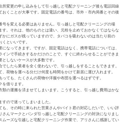
住所変更の申し込みをして引っ越しと宅配クリーニング後も電話回線
ておくことが大事です。固定電話の番号は、市外・市内局番とその後
番号を変える必要はありません。引っ越しと宅配クリーニングの場
ます。それは、他のものとは違い、元栓を止めておかなくてはならな
ずかにガスが残っていますので、タバコを吸わないのは当たり前の
おくといいです。
要になってきます。ですが、固定電話はなく、携帯電話については、
ラインで手続きするかだけのことで、すぐに終わらせることができま
要としないケースが大多数です。
合でしたら業者を全く使わないで、引っ越しをすることもできます。
て、荷物を運べる分だけ何度も時間をかけて新居に運び入れます。
あっても、たくさんの荷物や洋服や布団を運べるはずです。
クを借ります。
衣類の運搬を済ませてしまいます。こうすると、引っ越し費用はかな
ますので迷ってしまいました。
ても、その時に来られた営業さんやバイト君の対応しだいで、いい評
リさんマークとパンダ引っ越しと宅配クリーニングの対決になりまし
スムーズな引越しと宅配クリーニング作業で、アリさんに感謝してい