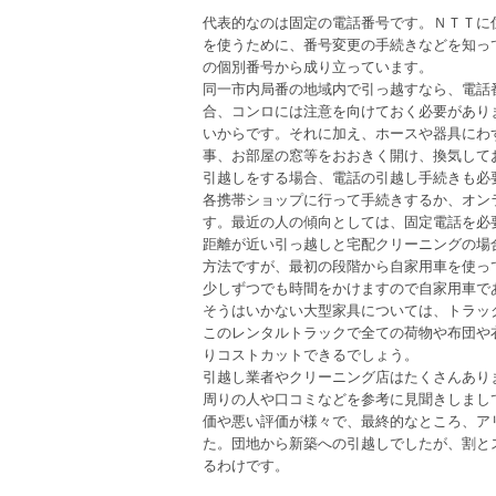
代表的なのは固定の電話番号です。ＮＴＴに
を使うために、番号変更の手続きなどを知っ
の個別番号から成り立っています。
同一市内局番の地域内で引っ越すなら、電話
合、コンロには注意を向けておく必要があり
いからです。それに加え、ホースや器具にわ
事、お部屋の窓等をおおきく開け、換気して
引越しをする場合、電話の引越し手続きも必
各携帯ショップに行って手続きするか、オン
す。最近の人の傾向としては、固定電話を必
距離が近い引っ越しと宅配クリーニングの場
方法ですが、最初の段階から自家用車を使っ
少しずつでも時間をかけますので自家用車で
そうはいかない大型家具については、トラッ
このレンタルトラックで全ての荷物や布団や
りコストカットできるでしょう。
引越し業者やクリーニング店はたくさんあり
周りの人や口コミなどを参考に見聞きしまし
価や悪い評価が様々で、最終的なところ、ア
た。団地から新築への引越しでしたが、割と
るわけです。