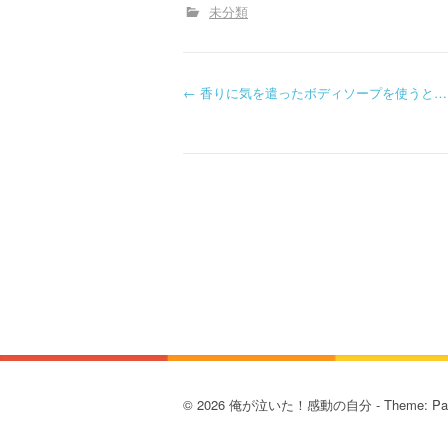
未分類
P
←
香りに気を遣ったボディソープを使うと…
o
s
t
n
a
v
i
© 2026 俺が泣いた！感動の自分 - Theme: Pat
g