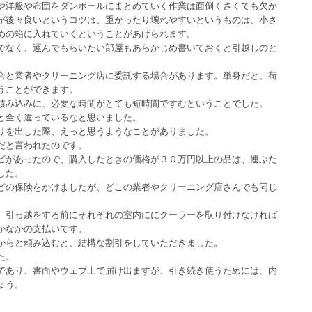
や洋服や布団をダンボールにまとめていく作業は面倒くさくても欠か
が後々良いというコツは、重かったり壊れやすいというものは、小さ
めの箱に入れていくということがあげられます。
でなく、運んでもらいたい部屋もあらかじめ書いておくと引越しのと
合と業者やクリーニング店に委託する場合があります。単身だと、荷
うことができます。
積み込みに、必要な時間がとても短時間ですむということでした。
と全く違っているなと思いました。
りを出した際、えっと思うようなことがありました。
だと言われたのです。
ビがあったので、購入したときの価格が３０万円以上の品は、運ぶた
した。
どの保険をかけましたが、どこの業者やクリーニング店さんでも同じ
。引っ越をする前にそれぞれの室内ににクーラーを取り付けなければ
かなかの支払いです。
からと頼み込むと、結構な割引をしていただきました。
た。
であり、書面やウェブ上で届け出ますが、引き続き使うためには、内
ょう。