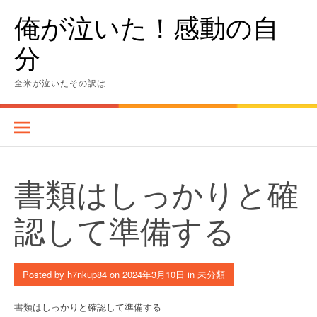
Skip
俺が泣いた！感動の自
to
content
分
全米が泣いたその訳は
書類はしっかりと確
認して準備する
Posted by
h7nkup84
on
2024年3月10日
in
未分類
書類はしっかりと確認して準備する