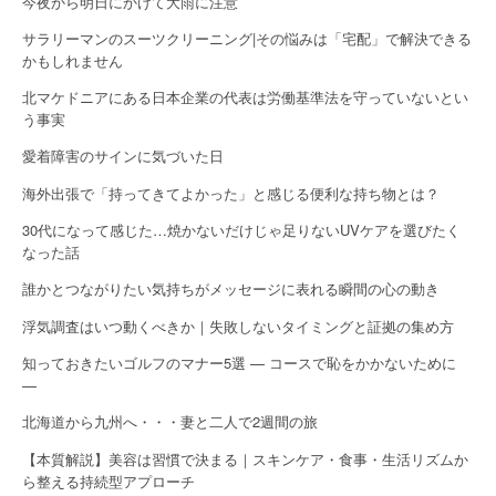
今夜から明日にかけて大雨に注意
サラリーマンのスーツクリーニング|その悩みは「宅配」で解決できる
かもしれません
北マケドニアにある日本企業の代表は労働基準法を守っていないとい
う事実
愛着障害のサインに気づいた日
海外出張で「持ってきてよかった」と感じる便利な持ち物とは？
30代になって感じた…焼かないだけじゃ足りないUVケアを選びたく
なった話
誰かとつながりたい気持ちがメッセージに表れる瞬間の心の動き
浮気調査はいつ動くべきか｜失敗しないタイミングと証拠の集め方
知っておきたいゴルフのマナー5選 — コースで恥をかかないために
—
北海道から九州へ・・・妻と二人で2週間の旅
【本質解説】美容は習慣で決まる｜スキンケア・食事・生活リズムか
ら整える持続型アプローチ