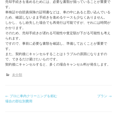
売却手続きを進めるためには、必要な書類が揃っていることが重要で
す。
車検証や自賠責保険の証明書などは、車の中にあると思い込んでいる
ため、確認しないまま手続きを進めるケースも少なくありません。
しかし、もし紛失した場合でも再発行は可能ですが、それには時間が
かかります。
そのため、売却手続きが遅れる可能性や査定額が下がる可能性も考え
られます。
ですので、事前に必要な書類を確認し、準備しておくことが重要で
す。
また、契約後にキャンセルすることはトラブルの原因になりますの
で、できるだけ避けたいものです。
契約後にキャンセルすると、多くの場合キャンセル料が発生します。
未分類
P
←
プロに車内クリーニングを頼む
プラン
→
場合の部位別費用
o
s