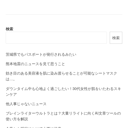
t
n
a
検索
検索
v
i
茨城県でもパスポートが発行されるみたい
g
熊本地震のニュースを見て思うこと
a
効き目のある美容液を肌に染み渡らせることが可能なシートマスク
は…。
t
ダウンタイム中も心地よく過ごしたい！30代女性が肌をいたわるスキ
i
ンケア
o
他人事じゃないニュース
n
ブレインライターウルトラとは？大量リライトに向くAI文章ツールの
使い方を解説