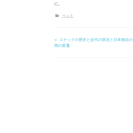
に。
ペット
P
←
スナックの歴史と近代の状況と日本独自の
間の変遷
o
s
t
n
a
v
i