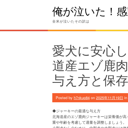
Skip
俺が泣いた！感
to
content
全米が泣いたその訳は
愛犬に安心
道産エゾ鹿
与え方と保
Posted by
h7nkup84
on
2025年11月19日
i
◆ジャーキーの最適な与え方
北海道産のエゾ鹿肉ジャーキーは栄養価が高
重や年齢を考慮して適量を調整しましょう。
小型犬なら少なめに、中型犬や大型犬には体