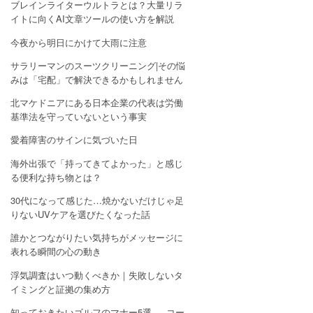
ブレインライターウルトラとは？大量リラ
イトに向くAI文章ツールの使い方を解説
今夜から明日にかけて大雨に注意
サラリーマンのスーツクリーニング|その悩
みは「宅配」で解決できるかもしれません
北マケドニアにある日本企業の代表は労働
基準法を守っていないという事実
愛着障害のサインに気づいた日
海外出張で「持ってきてよかった」と感じ
る便利な持ち物とは？
30代になって感じた…焼かないだけじゃ足
りないUVケアを選びたくなった話
誰かとつながりたい気持ちがメッセージに
表れる瞬間の心の動き
浮気調査はいつ動くべきか｜失敗しないタ
イミングと証拠の集め方
知っておきたいゴルフのマナー5選 — コー