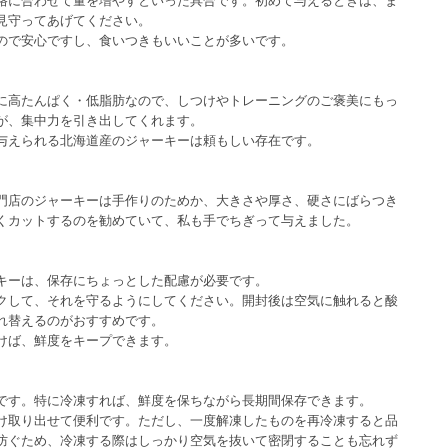
見守ってあげてください。
ので安心ですし、食いつきもいいことが多いです。
に高たんぱく・低脂肪なので、しつけやトレーニングのご褒美にもっ
が、集中力を引き出してくれます。
与えられる北海道産のジャーキーは頼もしい存在です。
門店のジャーキーは手作りのためか、大きさや厚さ、硬さにばらつき
かくカットするのを勧めていて、私も手でちぎって与えました。
キーは、保存にちょっとした配慮が必要です。
クして、それを守るようにしてください。開封後は空気に触れると酸
れ替えるのがおすすめです。
けば、鮮度をキープできます。
です。特に冷凍すれば、鮮度を保ちながら長期間保存できます。
け取り出せて便利です。ただし、一度解凍したものを再冷凍すると品
防ぐため、冷凍する際はしっかり空気を抜いて密閉することも忘れず