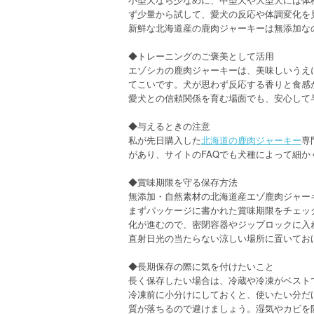
ず少量から試して、愛犬の反応や体調変化を
新鮮な北海道産の鹿肉ジャーキーは無添加な
◆トレーニングのご褒美として活用
エゾシカの鹿肉ジャーキーは、美味しいうえ
てこいです。犬が思わず反応する香りと食感
愛犬との信頼関係を育む場面でも、安心して
◆与えるときの注意
私が先日購入した
北海道の鹿肉ジャーキー
専
があり、サイトのFAQでも犬種によって細
◆賞味期限を守る保存方法
無添加・自然素材の北海道産エゾ鹿肉ジャー
まずパッケージに書かれた賞味期限をチェッ
化が進むので、密閉容器やジップロックに入
直射日光の当たらない涼しい場所に置いてお
◆長期保存の際に気を付けたいこと
長く保存したい場合は、冷蔵や冷凍がベスト
冷凍前に小分けにしておくと、使いたい分だ
質が落ちるので避けましょう。湿気やカビを