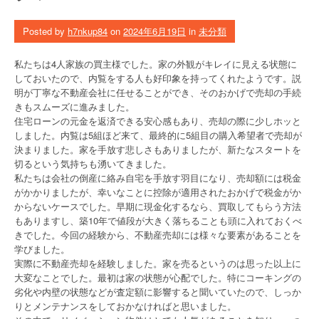
Posted by
h7nkup84
on
2024年6月19日
in
未分類
私たちは4人家族の買主様でした。家の外観がキレイに見える状態に
しておいたので、内覧をする人も好印象を持ってくれたようです。説
明が丁寧な不動産会社に任せることができ、そのおかげで売却の手続
きもスムーズに進みました。
住宅ローンの元金を返済できる安心感もあり、売却の際に少しホッと
しました。内覧は5組ほど来て、最終的に5組目の購入希望者で売却が
決まりました。家を手放す悲しさもありましたが、新たなスタートを
切るという気持ちも湧いてきました。
私たちは会社の倒産に絡み自宅を手放す羽目になり、売却額には税金
がかかりましたが、幸いなことに控除が適用されたおかげで税金がか
からないケースでした。早期に現金化するなら、買取してもらう方法
もありますし、築10年で値段が大きく落ちることも頭に入れておくべ
きでした。今回の経験から、不動産売却には様々な要素があることを
学びました。
実際に不動産売却を経験しました。家を売るというのは思った以上に
大変なことでした。最初は家の状態が心配でした。特にコーキングの
劣化や内壁の状態などが査定額に影響すると聞いていたので、しっか
りとメンテナンスをしておかなければと思いました。