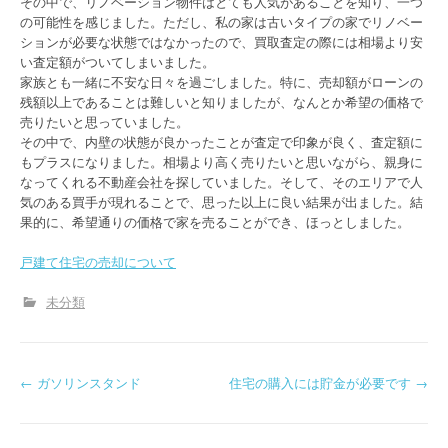
その中で、リノベーション物件はとても人気があることを知り、一つ
の可能性を感じました。ただし、私の家は古いタイプの家でリノベー
ションが必要な状態ではなかったので、買取査定の際には相場より安
い査定額がついてしまいました。
家族とも一緒に不安な日々を過ごしました。特に、売却額がローンの
残額以上であることは難しいと知りましたが、なんとか希望の価格で
売りたいと思っていました。
その中で、内壁の状態が良かったことが査定で印象が良く、査定額に
もプラスになりました。相場より高く売りたいと思いながら、親身に
なってくれる不動産会社を探していました。そして、そのエリアで人
気のある買手が現れることで、思った以上に良い結果が出ました。結
果的に、希望通りの価格で家を売ることができ、ほっとしました。
戸建て住宅の売却について
未分類
P
←
ガソリンスタンド
住宅の購入には貯金が必要です
→
o