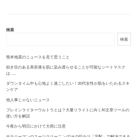
s
t
n
検索
a
検索
v
i
熊本地震のニュースを見て思うこと
効き目のある美容液を肌に染み渡らせることが可能なシートマスク
g
は…。
a
ダウンタイム中も心地よく過ごしたい！30代女性が肌をいたわるスキ
ンケア
t
他人事じゃないニュース
i
ブレインライターウルトラとは？大量リライトに向くAI文章ツールの
o
使い方を解説
n
今夜から明日にかけて大雨に注意
サラリーマンのスーツクリーニング|その悩みは「宅配」で解決できる