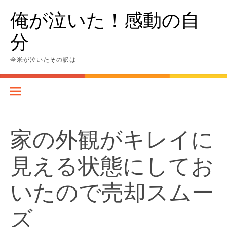
Skip
俺が泣いた！感動の自
to
content
分
全米が泣いたその訳は
家の外観がキレイに
見える状態にしてお
いたので売却スムー
ズ