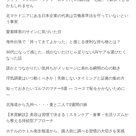
かもしれません
北マケドニアにある日本企業の代表は労働基準法を守っていないとい
う事実
愛着障害のサインに気づいた日
海外出張で「持ってきてよかった」と感じる便利な持ち物とは？
30代になって感じた…焼かないだけじゃ足りないUVケアを選びたく
なった話
誰かとつながりたい気持ちがメッセージに表れる瞬間の心の動き
浮気調査はいつ動くべきか｜失敗しないタイミングと証拠の集め方
知っておきたいゴルフのマナー5選 — コースで恥をかかないために
—
北海道から九州へ・・・妻と二人で2週間の旅
【本質解説】美容は習慣で決まる｜スキンケア・食事・生活リズムか
ら整える持続型アプローチ
ホテルのケトル衛生報道から、購入前に調べる習慣の大切さを実感