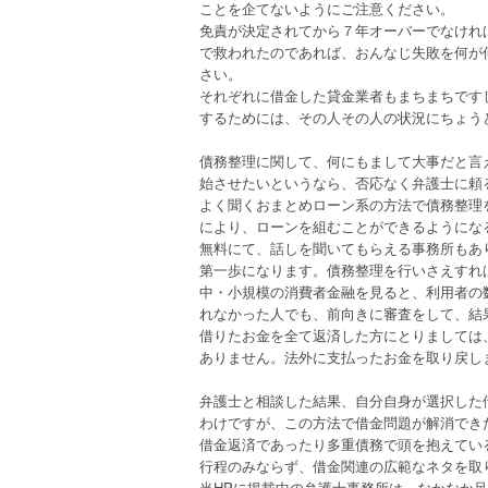
ことを企てないようにご注意ください。
免責が決定されてから７年オーバーでなけれ
で救われたのであれば、おんなじ失敗を何が
さい。
それぞれに借金した貸金業者もまちまちです
するためには、その人その人の状況にちょう
債務整理に関して、何にもまして大事だと言
始させたいというなら、否応なく弁護士に頼
よく聞くおまとめローン系の方法で債務整理
により、ローンを組むことができるようにな
無料にて、話しを聞いてもらえる事務所もあ
第一歩になります。債務整理を行いさえすれ
中・小規模の消費者金融を見ると、利用者の
れなかった人でも、前向きに審査をして、結
借りたお金を全て返済した方にとりましては
ありません。法外に支払ったお金を取り戻し
弁護士と相談した結果、自分自身が選択した
わけですが、この方法で借金問題が解消でき
借金返済であったり多重債務で頭を抱えてい
行程のみならず、借金関連の広範なネタを取
当HPに掲載中の弁護士事務所は、なかなか