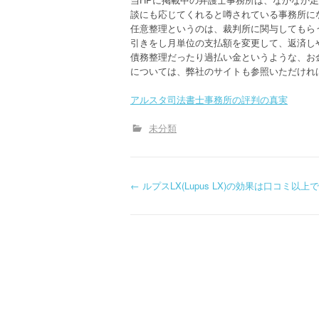
談にも応じてくれると噂されている事務所に
任意整理というのは、裁判所に関与してもら
引きをし月単位の支払額を変更して、返済し
債務整理だったり過払い金というような、お
については、弊社のサイトも参照いただけれ
アルスタ司法書士事務所の評判の真実
未分類
P
←
ルプスLX(Lupus LX)の効果は口コミ以上
o
s
t
n