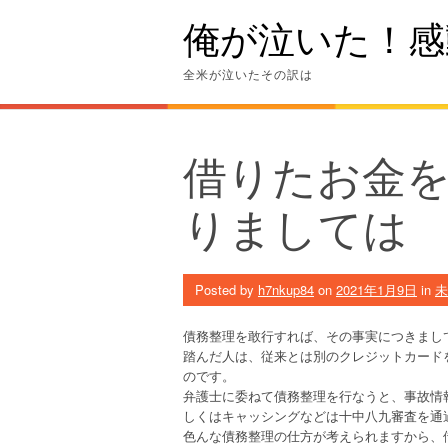
Skip
俺が泣いた！感
to
content
全米が泣いたその訳は
借りたお金
りましては
Posted by
h7nkup84
on
2021年1月9日
in
未
債務整理を敢行すれば、その事実につきまし
踏んだ人は、従来とは別のクレジットカード
のです。
弁護士に委ねて債務整理を行なうと、事故情
しくはキャッシングなどは十中八九審査を通
色んな債務整理の仕方が考えられますから、