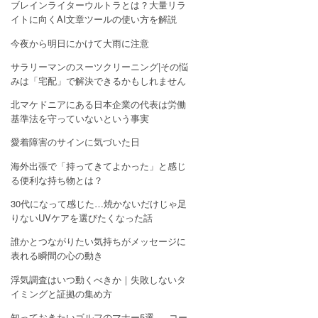
ブレインライターウルトラとは？大量リラ
イトに向くAI文章ツールの使い方を解説
今夜から明日にかけて大雨に注意
サラリーマンのスーツクリーニング|その悩
みは「宅配」で解決できるかもしれません
北マケドニアにある日本企業の代表は労働
基準法を守っていないという事実
愛着障害のサインに気づいた日
海外出張で「持ってきてよかった」と感じ
る便利な持ち物とは？
30代になって感じた…焼かないだけじゃ足
りないUVケアを選びたくなった話
誰かとつながりたい気持ちがメッセージに
表れる瞬間の心の動き
浮気調査はいつ動くべきか｜失敗しないタ
イミングと証拠の集め方
知っておきたいゴルフのマナー5選 — コー