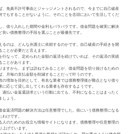
ば、免責不許可事由とジャッジメントされるので、今までに自己破産
何でもすることがないように、そのことを念頭において生活してくだ
し、借り入れした期間や金利もバラバラです。借金問題を確実に解決
ど良い債務整理の手段を選ぶことが最優先です。
えるのは、どんな弁護士に依頼するのかです。自己破産の手続きを開
ることが必要だと言えます。
を行なって、定められた金額の返済を続けていれば、その返済の実績
ることがあります。
りますから、まずは訪ねてみることが、借金問題を切り抜けるための
ば、月毎の支払金額を削減することだって叶うのです。
数の増加を目的として、有名な業者では債務整理後が難点となり借り
果に応じて貸し出してくれる業者も存在するようです。
、過払い金返還請求という行動に出ても、不利になることはまったく
ましょう。
借金返済問題の解決方法は任意整理でした。俗にいう債務整理になる
たわけです。
る人のためのお役立ち情報サイトになります。債務整理や任意整理の
り上げています。
足が向かなった人でも気楽な気持ちで訪ねられ、我が事のように借金相