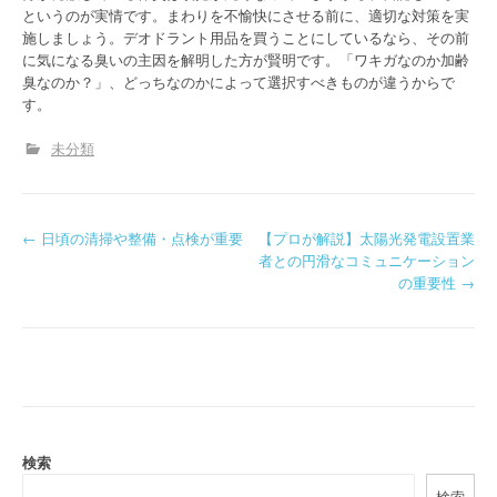
というのが実情です。まわりを不愉快にさせる前に、適切な対策を実
施しましょう。デオドラント用品を買うことにしているなら、その前
に気になる臭いの主因を解明した方が賢明です。「ワキガなのか加齢
臭なのか？」、どっちなのかによって選択すべきものが違うからで
す。
未分類
P
←
日頃の清掃や整備・点検が重要
【プロが解説】太陽光発電設置業
者との円滑なコミュニケーション
o
の重要性
→
s
t
n
a
検索
v
検索