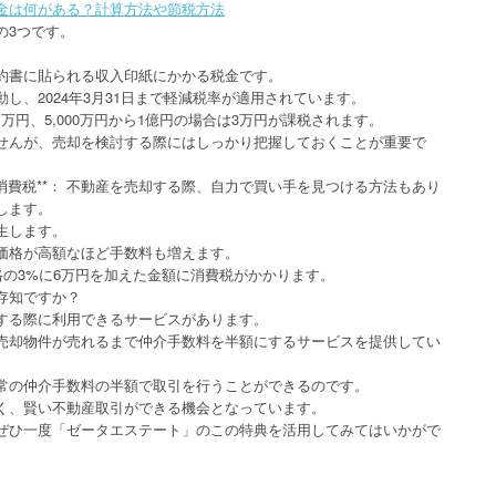
金は何がある？計算方法や節税方法
の3つです。
売買契約書に貼られる収入印紙にかかる税金です。
し、2024年3月31日まで軽減税率が適用されています。
は1万円、5,000万円から1億円の場合は3万円が課税されます。
せんが、売却を検討する際にはしっかり把握しておくことが重要で
る消費税**： 不動産を売却する際、自力で買い手を見つける方法もあり
します。
生します。
価格が高額なほど手数料も増えます。
格の3%に6万円を加えた金額に消費税がかかります。
存知ですか？
する際に利用できるサービスがあります。
売却物件が売れるまで仲介手数料を半額にするサービスを提供してい
常の仲介手数料の半額で取引を行うことができるのです。
く、賢い不動産取引ができる機会となっています。
ぜひ一度「ゼータエステート」のこの特典を活用してみてはいかがで