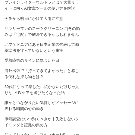
ブレインライターウルトラとは？大量リラ
イトに向くAI文章ツールの使い方を解説
今夜から明日にかけて大雨に注意
サラリーマンのスーツクリーニング|その悩
みは「宅配」で解決できるかもしれません
北マケドニアにある日本企業の代表は労働
基準法を守っていないという事実
愛着障害のサインに気づいた日
海外出張で「持ってきてよかった」と感じ
る便利な持ち物とは？
30代になって感じた…焼かないだけじゃ足
りないUVケアを選びたくなった話
誰かとつながりたい気持ちがメッセージに
表れる瞬間の心の動き
浮気調査はいつ動くべきか｜失敗しないタ
イミングと証拠の集め方
知っておきたいゴルフのマナー5選 — コー