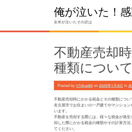
Skip
俺が泣いた！感
to
content
全米が泣いたその訳は
不動産売却
種類につい
Posted by
h7nkup84
on
2025年1月4日
in
未
不動産売却時にかかる税金とその種類につい
名古屋市でお住まいの一戸建てやマンション
います。
不動産を売却する際には、様々な税金が発生
却した際にかかる税金の種類やその計算方法
てください。