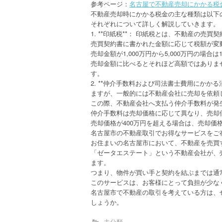
参考ページ：
名古屋で不動産売却にかかる税
不動産売却時にかかる税金の主な種類は以下
それぞれについて詳しく解説していきます。
1. **印紙税**： 印紙税とは、不動産の
売買契約書に書かれた金額に応じて税額が変動
売却金額が1,000万円から5,000万円の場合
売却金額に比べるとそれほど高額ではありま
す。
2. **仲介手数料および司法書士費用にかか
ますが、一般的には不動産会社に売却を依頼
この際、不動産会社へ支払う仲介手数料が発
仲介手数料は売却価格に応じて異なり、売却
売却価格が400万円を超える場合は、売却価
名古屋市の不動産取引でお得なサービスをご
お住まいの名古屋市において、不動産を売買
「ゼータエステート」という不動産会社が、
ます。
つまり、物件が買い手と契約を結ぶまでは通
このサービスは、お客様にとって負担が少な
名古屋市で不動産の取引を考えている方は、
しょうか。
未分類