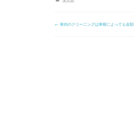
P
←
車内のクリーニングは車種によっても金額
o
s
t
n
a
v
i
g