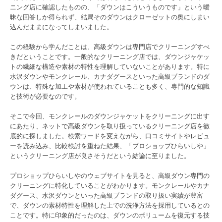
ニング店に確認したものの、「ダウンはこういうものです」という曖
昧な回答しか得られず、結局そのダウンはクローゼットの奥にしまい
込んだままになってしまいました。
この経験から学んだことは、高級ダウンは専門店でクリーニングすべ
きだということです。一般的なクリーニング店では、ダウンジャケッ
トの繊細な構造や素材の特性を理解していないことがあります。特に
水沢ダウンやモンクレール、カナダグースといった高級ブランドのダ
ウンは、特殊な加工や素材が使われていることも多く、専門的な知識
と技術が必要なのです。
そこで今回、モンクレールのダウンジャケットをクリーニングに出す
にあたり、ネットで高級ダウンを取り扱っているクリーニング店を徹
底的に探しました。検索ワードを変えながら、口コミサイトやレビュ
ーを読み込み、比較検討を重ねた結果、「プロショップひらいしや」
というクリーニング店が良さそうだという結論に至りました。
プロショップひらいしやのウェブサイトを見ると、高級ダウン専門の
クリーニングに特化していることがわかります。モンクレールやカナ
ダグース、水沢ダウンといった高級ブランドの取り扱い実績が豊富
で、ダウンの素材特性を理解した上での洗浄方法を採用しているとの
ことです。特に印象的だったのは、ダウンのボリュームを復元する技