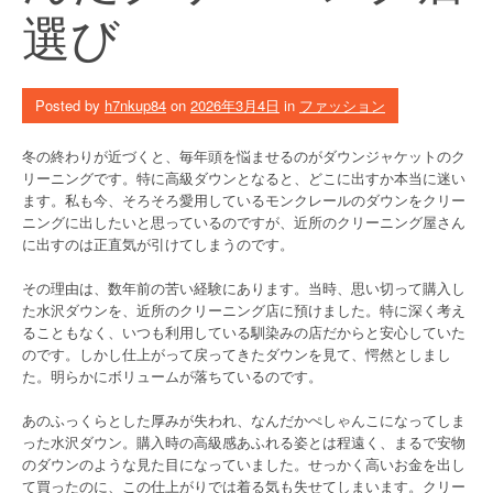
選び
Posted by
h7nkup84
on
2026年3月4日
in
ファッション
冬の終わりが近づくと、毎年頭を悩ませるのがダウンジャケットのク
リーニングです。特に高級ダウンとなると、どこに出すか本当に迷い
ます。私も今、そろそろ愛用しているモンクレールのダウンをクリー
ニングに出したいと思っているのですが、近所のクリーニング屋さん
に出すのは正直気が引けてしまうのです。
その理由は、数年前の苦い経験にあります。当時、思い切って購入し
た水沢ダウンを、近所のクリーニング店に預けました。特に深く考え
ることもなく、いつも利用している馴染みの店だからと安心していた
のです。しかし仕上がって戻ってきたダウンを見て、愕然としまし
た。明らかにボリュームが落ちているのです。
あのふっくらとした厚みが失われ、なんだかぺしゃんこになってしま
った水沢ダウン。購入時の高級感あふれる姿とは程遠く、まるで安物
のダウンのような見た目になっていました。せっかく高いお金を出し
て買ったのに、この仕上がりでは着る気も失せてしまいます。クリー