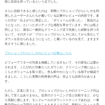
術に自信を持っているという点でした。
さらに信頼できると感じたのは、実際にプロショップひらいしやを利
用したユーザーさんたちが書いている記事やレビューの内容です。多
くの方が「仕上がりに満足した」「ボリュームが戻った」「新品のよ
うになった」といったポジティブな感想を寄せています。中には私と
同じように、過去に一般的なクリーニング店で失敗した経験を持つ方
もいて、その方々が「プロショップひらいしやに出してから安心して
ダウンを任せられるようになった」と書いているのを見て、ますます
良さそうに感じました。
プロショップひらいしやのレビュー記事はこちら
ビフォーアフターの写真を掲載している方もいて、その変化には驚か
されます。くたびれた印象だったダウンが、クリーニング後にはふっ
くらとボリュームを取り戻し、色も鮮やかになっている様子が確認で
きました。こうした実際の利用者の声は、何よりも説得力がありま
す。
ただし、正直に言うと、プロショップひらいしやのクリーニング代は
決して安くはありません。近所のクリーニング店と比較すると、かな
り高額に感じます。モンクレールのダウンジャケットであれば、一着
数千円から一万円以上することもあるようです。最初は「ちょっと高