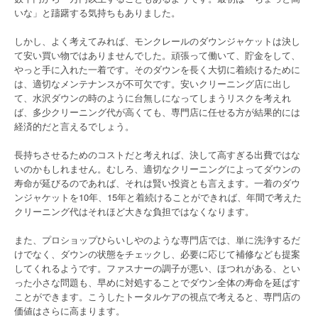
いな」と躊躇する気持ちもありました。
しかし、よく考えてみれば、モンクレールのダウンジャケットは決し
て安い買い物ではありませんでした。頑張って働いて、貯金をして、
やっと手に入れた一着です。そのダウンを長く大切に着続けるために
は、適切なメンテナンスが不可欠です。安いクリーニング店に出し
て、水沢ダウンの時のように台無しになってしまうリスクを考えれ
ば、多少クリーニング代が高くても、専門店に任せる方が結果的には
経済的だと言えるでしょう。
長持ちさせるためのコストだと考えれば、決して高すぎる出費ではな
いのかもしれません。むしろ、適切なクリーニングによってダウンの
寿命が延びるのであれば、それは賢い投資とも言えます。一着のダウ
ンジャケットを10年、15年と着続けることができれば、年間で考えた
クリーニング代はそれほど大きな負担ではなくなります。
また、プロショップひらいしやのような専門店では、単に洗浄するだ
けでなく、ダウンの状態をチェックし、必要に応じて補修なども提案
してくれるようです。ファスナーの調子が悪い、ほつれがある、とい
った小さな問題も、早めに対処することでダウン全体の寿命を延ばす
ことができます。こうしたトータルケアの視点で考えると、専門店の
価値はさらに高まります。