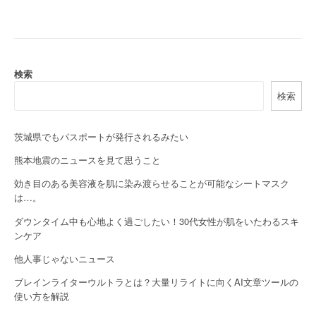
t
n
a
検索
v
検索
i
g
茨城県でもパスポートが発行されるみたい
a
熊本地震のニュースを見て思うこと
効き目のある美容液を肌に染み渡らせることが可能なシートマスク
t
は…。
i
ダウンタイム中も心地よく過ごしたい！30代女性が肌をいたわるスキ
o
ンケア
他人事じゃないニュース
n
ブレインライターウルトラとは？大量リライトに向くAI文章ツールの
使い方を解説