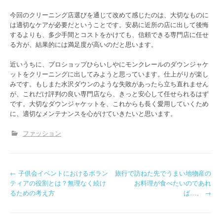
今回のクリーニング店選びを通じて改めて感じたのは、大切なものに
は適切なケアが必要だということです。安易に近所の店に出して後悔
するよりも、多少手間とコストをかけても、信頼できる専門店に任せ
る方が、結果的には満足度が高いのだと思います。
近いうちに、プロショップひらいしやにモンクレールのダウンジャケ
ットをクリーニングに出してみようと思っています。仕上がりが楽し
みです。もしまた水沢ダウンのような失敗があったら立ち直れません
が、これだけ評判の良い専門店なら、きっと安心して任せられるはず
です。大切なダウンジャケットを、これからも長く愛用していくため
に、適切なメンテナンスを心がけていきたいと思います。
ファッション
P
←
子供会イベントにおけるボラン
旅行で訪ねた先でうまい地物産の
ティアの役割とは？無理なく続け
お料理が食べたいのであれ
o
るための考え方
ば…。
→
s