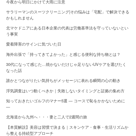
今夜から明日にかけて大雨に注意
サラリーマンのスーツクリーニング|その悩みは「宅配」で解決できる
かもしれません
北マケドニアにある日本企業の代表は労働基準法を守っていないとい
う事実
愛着障害のサインに気づいた日
海外出張で「持ってきてよかった」と感じる便利な持ち物とは？
30代になって感じた…焼かないだけじゃ足りないUVケアを選びたく
なった話
誰かとつながりたい気持ちがメッセージに表れる瞬間の心の動き
浮気調査はいつ動くべきか｜失敗しないタイミングと証拠の集め方
知っておきたいゴルフのマナー5選 — コースで恥をかかないために
—
北海道から九州へ・・・妻と二人で2週間の旅
【本質解説】美容は習慣で決まる｜スキンケア・食事・生活リズムか
ら整える持続型アプローチ