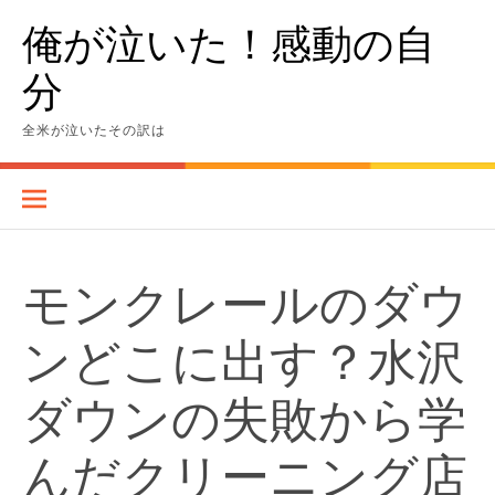
Skip
俺が泣いた！感動の自
to
content
分
全米が泣いたその訳は
モンクレールのダウ
ンどこに出す？水沢
ダウンの失敗から学
んだクリーニング店