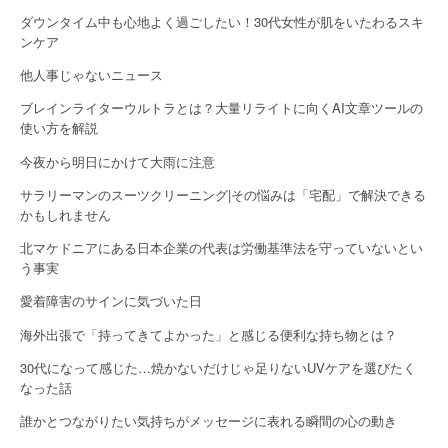
ダウンタイム中も心地よく過ごしたい！30代女性が肌をいたわるスキ
i
ンケア
o
他人事じゃないニュース
n
ブレインライターウルトラとは？大量リライトに向くAI文章ツールの
使い方を解説
今夜から明日にかけて大雨に注意
サラリーマンのスーツクリーニング|その悩みは「宅配」で解決できる
かもしれません
北マケドニアにある日本企業の代表は労働基準法を守っていないとい
う事実
愛着障害のサインに気づいた日
海外出張で「持ってきてよかった」と感じる便利な持ち物とは？
30代になって感じた…焼かないだけじゃ足りないUVケアを選びたく
なった話
誰かとつながりたい気持ちがメッセージに表れる瞬間の心の動き