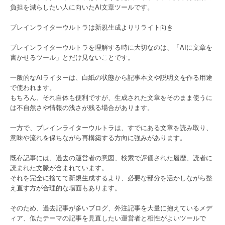
負担を減らしたい人に向いたAI文章ツールです。
ブレインライターウルトラは新規生成よりリライト向き
ブレインライターウルトラを理解する時に大切なのは、「AIに文章を
書かせるツール」とだけ見ないことです。
一般的なAIライターは、白紙の状態から記事本文や説明文を作る用途
で使われます。
もちろん、それ自体も便利ですが、生成された文章をそのまま使うに
は不自然さや情報の浅さが残る場合があります。
一方で、ブレインライターウルトラは、すでにある文章を読み取り、
意味や流れを保ちながら再構築する方向に強みがあります。
既存記事には、過去の運営者の意図、検索で評価された履歴、読者に
読まれた文脈が含まれています。
それを完全に捨てて新規生成するより、必要な部分を活かしながら整
え直す方が合理的な場面もあります。
そのため、過去記事が多いブログ、外注記事を大量に抱えているメデ
ィア、似たテーマの記事を見直したい運営者と相性がよいツールで