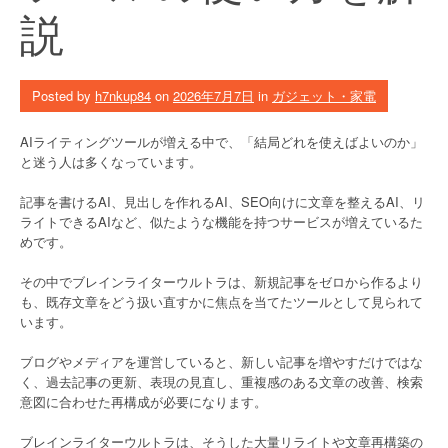
説
Posted by
h7nkup84
on
2026年7月7日
in
ガジェット・家電
AIライティングツールが増える中で、「結局どれを使えばよいのか」
と迷う人は多くなっています。
記事を書けるAI、見出しを作れるAI、SEO向けに文章を整えるAI、リ
ライトできるAIなど、似たような機能を持つサービスが増えているた
めです。
その中でブレインライターウルトラは、新規記事をゼロから作るより
も、既存文章をどう扱い直すかに焦点を当てたツールとして見られて
います。
ブログやメディアを運営していると、新しい記事を増やすだけではな
く、過去記事の更新、表現の見直し、重複感のある文章の改善、検索
意図に合わせた再構成が必要になります。
ブレインライターウルトラは、そうした大量リライトや文章再構築の