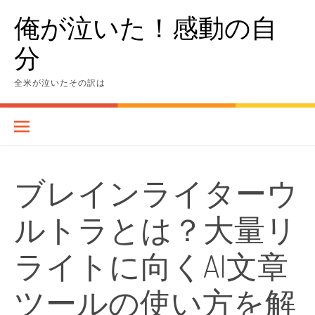
Skip
俺が泣いた！感動の自
to
content
分
全米が泣いたその訳は
ブレインライターウ
ルトラとは？大量リ
ライトに向くAI文章
ツールの使い方を解