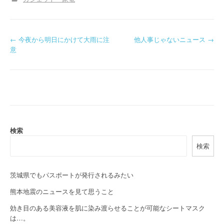
P
←
今夜から明日にかけて大雨に注
他人事じゃないニュース
→
意
o
s
t
n
a
検索
検索
v
i
茨城県でもパスポートが発行されるみたい
g
熊本地震のニュースを見て思うこと
a
効き目のある美容液を肌に染み渡らせることが可能なシートマスク
は…。
t