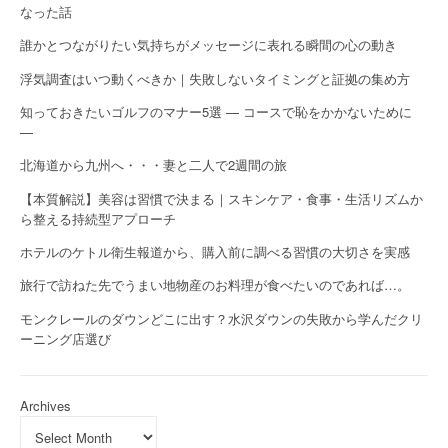
なった話
誰かとつながりたい気持ちがメッセージに表れる瞬間の心の動き
浮気調査はいつ動くべきか｜失敗しないタイミングと証拠の集め方
知っておきたいゴルフのマナー5選 — コースで恥をかかないために
—
北海道から九州へ・・・妻と二人で2週間の旅
【本質解説】美容は習慣で決まる｜スキンケア・食事・生活リズムか
ら整える持続型アプローチ
ホテルのケトル衛生報道から、購入前に調べる習慣の大切さを実感
旅行で訪ねた先でうまい地物産のお料理が食べたいのであれば…。
モンクレールのダウンどこに出す？水沢ダウンの失敗から学んだクリ
ーニング店選び
Archives