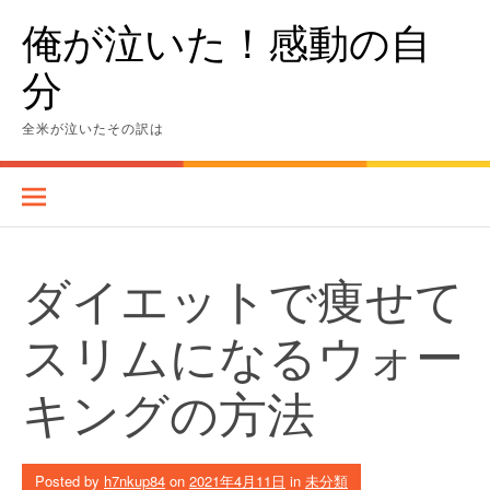
Skip
俺が泣いた！感動の自
to
content
分
全米が泣いたその訳は
ダイエットで痩せて
スリムになるウォー
キングの方法
Posted by
h7nkup84
on
2021年4月11日
in
未分類