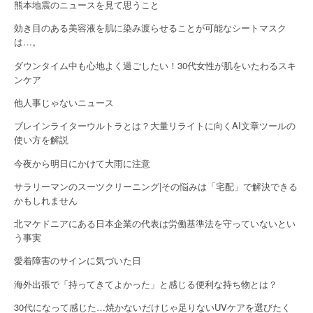
熊本地震のニュースを見て思うこと
a
効き目のある美容液を肌に染み渡らせることが可能なシートマスク
は…。
t
ダウンタイム中も心地よく過ごしたい！30代女性が肌をいたわるスキ
i
ンケア
o
他人事じゃないニュース
n
ブレインライターウルトラとは？大量リライトに向くAI文章ツールの
使い方を解説
今夜から明日にかけて大雨に注意
サラリーマンのスーツクリーニング|その悩みは「宅配」で解決できる
かもしれません
北マケドニアにある日本企業の代表は労働基準法を守っていないとい
う事実
愛着障害のサインに気づいた日
海外出張で「持ってきてよかった」と感じる便利な持ち物とは？
30代になって感じた…焼かないだけじゃ足りないUVケアを選びたく