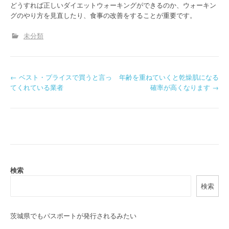
どうすれば正しいダイエットウォーキングができるのか、ウォーキン
グのやり方を見直したり、食事の改善をすることが重要です。
未分類
P
←
ベスト・プライスで買うと言っ
年齢を重ねていくと乾燥肌になる
てくれている業者
確率が高くなります
→
o
s
t
n
a
検索
検索
v
i
茨城県でもパスポートが発行されるみたい
g