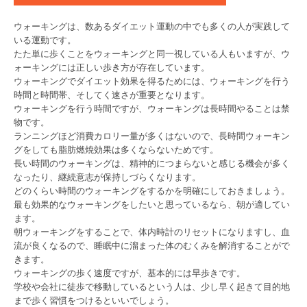
ウォーキングは、数あるダイエット運動の中でも多くの人が実践して
いる運動です。
たた単に歩くことをウォーキングと同一視している人もいますが、ウ
ォーキングには正しい歩き方が存在しています。
ウォーキングでダイエット効果を得るためには、ウォーキングを行う
時間と時間帯、そしてく速さが重要となります。
ウォーキングを行う時間ですが、ウォーキングは長時間やることは禁
物です。
ランニングほど消費カロリー量が多くはないので、長時間ウォーキン
グをしても脂肪燃焼効果は多くならないためです。
長い時間のウォーキングは、精神的につまらないと感じる機会が多く
なったり、継続意志が保持しづらくなります。
どのくらい時間のウォーキングをするかを明確にしておきましょう。
最も効果的なウォーキングをしたいと思っているなら、朝が適してい
ます。
朝ウォーキングをすることで、体内時計のリセットになりますし、血
流が良くなるので、睡眠中に溜まった体のむくみを解消することがで
きます。
ウォーキングの歩く速度ですが、基本的には早歩きです。
学校や会社に徒歩で移動しているという人は、少し早く起きて目的地
まで歩く習慣をつけるといいでしょう。