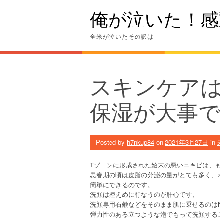
Skip
俺が泣いた！感
to
content
全米が泣いたその訳は
スキンケア
保湿が大事
Posted by
h7nkup84
on
2021年3月27日
in
Tゾーンに形成された始末の悪いニキビは、
思春期の頃は皮脂の分泌の量がとても多く、
簡単にできるのです。
洗顔は控えめに行なうのが肝心です。
洗顔専用石鹸などをそのまま肌に乗せるのは
弾力性のある立つような泡でもって洗顔する