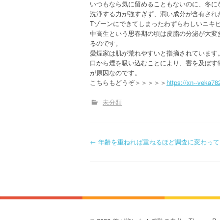
いつもなら気に留めることもないのに、冬に
洗浄する力が強すぎず、潤い成分が含有され
Tゾーンにできてしまったわずらわしいニキ
中高生という思春期の頃は皮脂の分泌が大変
るのです。
愛煙家は肌が荒れやすいと指摘されています
口から煙を吸い込むことにより、害を及ぼす
が原因なのです。
こちらもどうぞ＞＞＞＞＞
https://xn--veka7
未分類
P
←
年齢を重ねれば重ねるほど調査に変わって
o
s
t