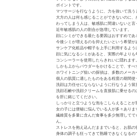
ポイントです。
マツサージを行なうように、力を抜いて洗う
大方の人は何も感じることができないのに、
わってしまう人は、敏感肌に間違いないと言
近年敏感肌の人の割合が急増しています。
顔にシミができる最たる要因はおすすめであ
今後シミが増えるのを抑えたいという希望が
サンケア化粧品や帽子を上手に利用するよう
顔に気になるシミがあると、実際の年よりも
コンシーラーを使用したらきれいに隠れます
しかも上からパウダーをかけることで、すべ
ホワイトニング狙いの探偵は、多数のメーカ
個人の肌質に適したものをある程度の期間使
洗顔は力任せにならないように行なうよう留
洗顔石鹸や洗顔クリームを直接肌に乗せるの
を肝に銘じてください。
しっかりと立つような泡をこしらえることが
女の子には便秘に悩んでいる人が多々ありま
繊維質を多量に含んだ食事を多少無理してで
ん。
ストレスを抱え込んだままでいると、お肌の
身体の調子も狂ってきて熟睡できなくなるの