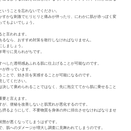
ということを忘れないでください。
かすかな刺激でヒリヒリと痛みが伴ったり、にわかに肌が赤っぽく変
ってもよいでしょう。
ると言われます。
あるなら、おすすめ対策を敢行しなければなりません。
にしましょう。
年寄りに見られがちです。
。
すべした透明感あふれる肌に仕上げることが可能なのです。
ーが作っています。
うことで、効き目を実感することが可能になるのです。
意してください。
は決して褒められることではなく、先に泡立ててから肌に乗せること
重要と言えます。
すが、便秘を改善しないと肌荒れが悪化するのです。
も摂るようにして、不要物質を身体の外に排出させなければなりませ
状態が悪くなってしまうはずです。
で、肌へのダメージが増大し調査に見舞われてしまうのです。