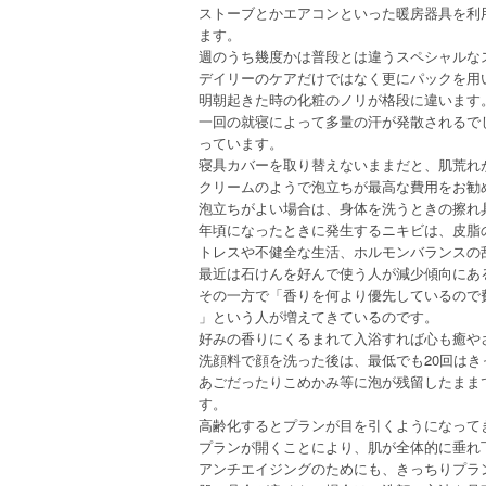
ストーブとかエアコンといった暖房器具を利
ます。
週のうち幾度かは普段とは違うスペシャルな
デイリーのケアだけではなく更にパックを用
明朝起きた時の化粧のノリが格段に違います
一回の就寝によって多量の汗が発散されるで
っています。
寝具カバーを取り替えないままだと、肌荒れ
クリームのようで泡立ちが最高な費用をお勧
泡立ちがよい場合は、身体を洗うときの擦れ
年頃になったときに発生するニキビは、皮脂
トレスや不健全な生活、ホルモンバランスの
最近は石けんを好んで使う人が減少傾向にあ
その一方で「香りを何より優先しているので
」という人が増えてきているのです。
好みの香りにくるまれて入浴すれば心も癒や
洗顔料で顔を洗った後は、最低でも20回は
あごだったりこめかみ等に泡が残留したまま
す。
高齢化するとプランが目を引くようになって
プランが開くことにより、肌が全体的に垂れ
アンチエイジングのためにも、きっちりプラ