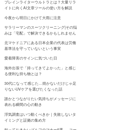
ブレインライターウルトラとは？大量リラ
イトに向くAI文章ツールの使い方を解説
今夜から明日にかけて大雨に注意
サラリーマンのスーツクリーニング|その悩
みは「宅配」で解決できるかもしれません
北マケドニアにある日本企業の代表は労働
基準法を守っていないという事実
愛着障害のサインに気づいた日
海外出張で「持ってきてよかった」と感じ
る便利な持ち物とは？
30代になって感じた…焼かないだけじゃ足
りないUVケアを選びたくなった話
誰かとつながりたい気持ちがメッセージに
表れる瞬間の心の動き
浮気調査はいつ動くべきか｜失敗しないタ
イミングと証拠の集め方
知っておきたいゴルフのマナー5選 — コー