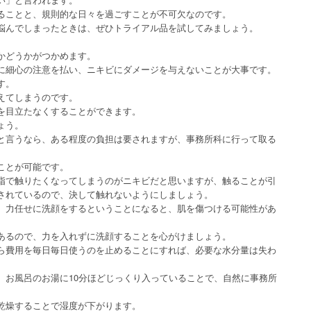
ることと、規則的な日々を過ごすことが不可欠なのです。
悩んでしまったときは、ぜひトライアル品を試してみましょう。
かどうかがつかめます。
に細心の注意を払い、ニキビにダメージを与えないことが大事です。
す。
えてしまうのです。
を目立たなくすることができます。
ょう。
と言うなら、ある程度の負担は要されますが、事務所科に行って取る
ことが可能です。
指で触りたくなってしまうのがニキビだと思いますが、触ることが引
されているので、決して触れないようにしましょう。
、力任せに洗顔をするということになると、肌を傷つける可能性があ
あるので、力を入れずに洗顔することを心がけましょう。
ら費用を毎日毎日使うのを止めることにすれば、必要な水分量は失わ
、お風呂のお湯に10分ほどじっくり入っていることで、自然に事務所
乾燥することで湿度が下がります。