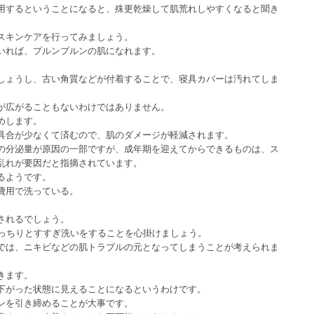
用するということになると、殊更乾燥して肌荒れしやすくなると聞き
スキンケアを行ってみましょう。
いれば、プルンプルンの肌になれます。
。
しょうし、古い角質などが付着することで、寝具カバーは汚れてしま
が広がることもないわけではありません。
めします。
具合が少なくて済むので、肌のダメージが軽減されます。
の分泌量が原因の一部ですが、成年期を迎えてからできるものは、ス
乱れが要因だと指摘されています。
るようです。
費用で洗っている。
されるでしょう。
きっちりとすすぎ洗いをすることを心掛けましょう。
では、ニキビなどの肌トラブルの元となってしまうことが考えられま
きます。
下がった状態に見えることになるというわけです。
ンを引き締めることが大事です。