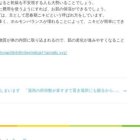
なると乾燥を不安視する人も大勢いることでしょう。
た費用を使うようにすれば、お肌の保湿ができるでしょう。
ビは、主として思春期ニキビという呼ばれ方をしています。
多く、ホルモンバランスが壊れることによって、ニキビが簡単にでき
。
物質が体の内部に取り込まれるので、肌の老化が進みやすくなること
82vvwct9nlnltmhpyig6cw11amg8c.xyz/
しまいます
「漫画の所持数が多すぎて置き場所にも困るから…。
→