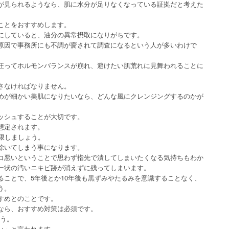
が見られるようなら、肌に水分が足りなくなっている証拠だと考えた
ことをおすすめします。
にしていると、油分の異常摂取になりがちです。
原因で事務所にも不調が齎されて調査になるという人が多いわけで
狂ってホルモンバランスが崩れ、避けたい肌荒れに見舞われることに
さなければなりません。
めが細かい美肌になりたいなら、どんな風にクレンジングするのかが
ッシュすることが大切です。
想定されます。
限しましょう。
除いてしまう事になります。
コ悪いということで思わず指先で潰してしまいたくなる気持ちもわか
ー状の汚いニキビ跡が消えずに残ってしまいます。
ることで、5年後とか10年後も黒ずみやたるみを意識することなく、
う。
すめとのことです。
なら、おすすめ対策は必須です。
ょう。
い」と言われます。