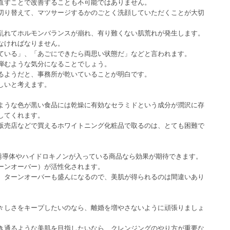
直すことで改善することも不可能ではありません。
切り替えて、マツサージするかのごとく洗顔していただくことが大切
乱れてホルモンバランスが崩れ、有り難くない肌荒れが発生します。
なければなりません。
ている」、「あごにできたら両思い状態だ」などと言われます。
弾むような気分になることでしょう。
るようだと、事務所が乾いていることが明白です。
しいと考えます。
。
ような色が黒い食品には乾燥に有効なセラミドという成分が潤沢に存
してくれます。
販売店などで買えるホワイトニング化粧品で取るのは、とても困難で
誘導体やハイドロキノンが入っている商品なら効果が期待できます。
ーンオーバー）が活性化されます。
、ターンオーバーも盛んになるので、美肌が得られるのは間違いあり
。
々しさをキープしたいのなら、離婚を増やさないように頑張りましょ
き通るような美肌を目指したいなら、クレンジングのやり方が重要な