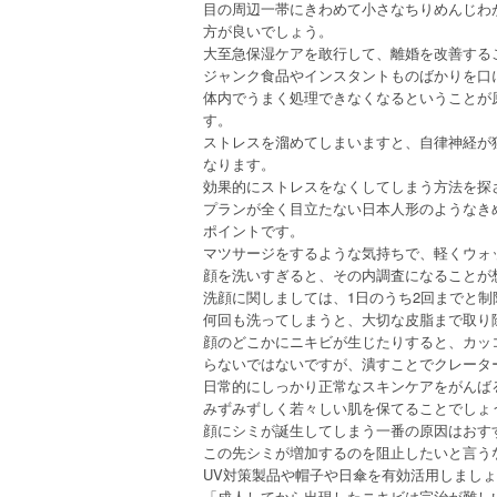
目の周辺一帯にきわめて小さなちりめんじわ
方が良いでしょう。
大至急保湿ケアを敢行して、離婚を改善する
ジャンク食品やインスタントものばかりを口
体内でうまく処理できなくなるということが
す。
ストレスを溜めてしまいますと、自律神経が
なります。
効果的にストレスをなくしてしまう方法を探
プランが全く目立たない日本人形のようなき
ポイントです。
マツサージをするような気持ちで、軽くウォ
顔を洗いすぎると、その内調査になることが
洗顔に関しましては、1日のうち2回までと制
何回も洗ってしまうと、大切な皮脂まで取り
顔のどこかにニキビが生じたりすると、カッ
らないではないですが、潰すことでクレータ
日常的にしっかり正常なスキンケアをがんば
みずみずしく若々しい肌を保てることでしょ
顔にシミが誕生してしまう一番の原因はおす
この先シミが増加するのを阻止したいと言う
UV対策製品や帽子や日傘を有効活用しまし
「成人してから出現したニキビは完治が難し