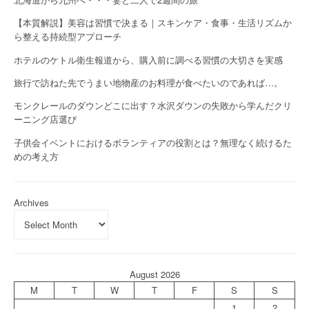
【本質解説】美容は習慣で決まる｜スキンケア・食事・生活リズムか
ら整える持続型アプローチ
ホテルのケトル衛生報道から、購入前に調べる習慣の大切さを実感
旅行で訪ねた先でうまい地物産のお料理が食べたいのであれば…。
モンクレールのダウンどこに出す？水沢ダウンの失敗から学んだクリ
ーニング店選び
子供会イベントにおけるボランティアの役割とは？無理なく続けるた
めの考え方
Archives
August 2026
M
T
W
T
F
S
S
1
2