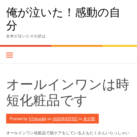
Skip
俺が泣いた！感動の自
to
content
分
全米が泣いたその訳は
オールインワンは時
短化粧品です
Posted by
h7nkup84
on
2020年8月5日
in
未分類
オールインワン化粧品で肌ケアをしている人もたくさんいらっしゃい