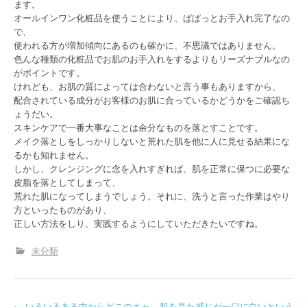
ます。
オールインワン化粧品を使うことにより、ぱぱっとお手入れ完了なの
で、
使われる方が増加傾向にあるのも確かに、不思議ではありません。
色んな種類の化粧品でお肌のお手入れをするよりもリーズナブルなの
がポイントです。
けれども、お肌の質によっては合わないと言う事もありますから、
配合されている成分がお客様のお肌に合っているかどうかをご確認ち
ょうだい。
スキンケアで一番大事なことは余分なものを落とすことです。
メイク落としをしっかりしないと荒れた肌を他に人に見せる結果にな
るかも知れません。
しかし、クレンジングに念を入れすぎれば、肌を正常に保つに必要な
皮脂を落としてしまって、
荒れた肌になってしまうでしょう。それに、洗うと言った作業はやり
方といったものがあり、
正しい方法をしり、実践するようにしていただきたいですね。
未分類
←
いろいろある中からどこのキャ
肌を見た感じが一口に白いという