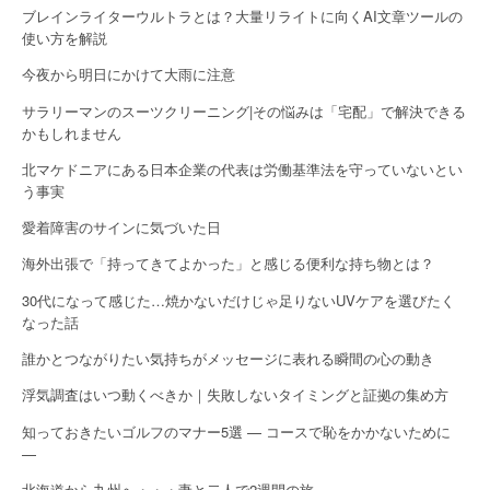
ブレインライターウルトラとは？大量リライトに向くAI文章ツールの
n
使い方を解説
今夜から明日にかけて大雨に注意
サラリーマンのスーツクリーニング|その悩みは「宅配」で解決できる
かもしれません
北マケドニアにある日本企業の代表は労働基準法を守っていないとい
う事実
愛着障害のサインに気づいた日
海外出張で「持ってきてよかった」と感じる便利な持ち物とは？
30代になって感じた…焼かないだけじゃ足りないUVケアを選びたく
なった話
誰かとつながりたい気持ちがメッセージに表れる瞬間の心の動き
浮気調査はいつ動くべきか｜失敗しないタイミングと証拠の集め方
知っておきたいゴルフのマナー5選 — コースで恥をかかないために
—
北海道から九州へ・・・妻と二人で2週間の旅