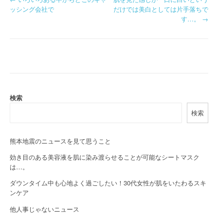
P
ッシング会社で
だけでは美白としては片手落ちで
o
す…。
→
s
t
n
a
検索
v
検索
i
g
熊本地震のニュースを見て思うこと
a
効き目のある美容液を肌に染み渡らせることが可能なシートマスク
は…。
t
ダウンタイム中も心地よく過ごしたい！30代女性が肌をいたわるスキ
i
ンケア
o
他人事じゃないニュース