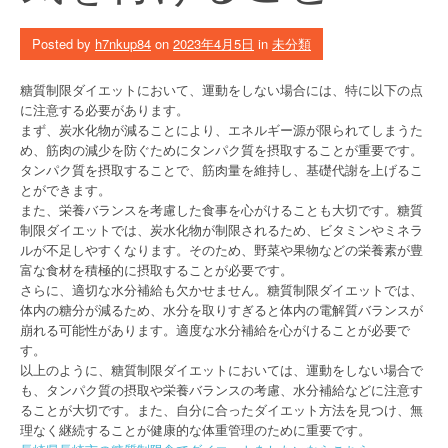
Posted by
h7nkup84
on
2023年4月5日
in
未分類
糖質制限ダイエットにおいて、運動をしない場合には、特に以下の点
に注意する必要があります。
まず、炭水化物が減ることにより、エネルギー源が限られてしまうた
め、筋肉の減少を防ぐためにタンパク質を摂取することが重要です。
タンパク質を摂取することで、筋肉量を維持し、基礎代謝を上げるこ
とができます。
また、栄養バランスを考慮した食事を心がけることも大切です。糖質
制限ダイエットでは、炭水化物が制限されるため、ビタミンやミネラ
ルが不足しやすくなります。そのため、野菜や果物などの栄養素が豊
富な食材を積極的に摂取することが必要です。
さらに、適切な水分補給も欠かせません。糖質制限ダイエットでは、
体内の糖分が減るため、水分を取りすぎると体内の電解質バランスが
崩れる可能性があります。適度な水分補給を心がけることが必要で
す。
以上のように、糖質制限ダイエットにおいては、運動をしない場合で
も、タンパク質の摂取や栄養バランスの考慮、水分補給などに注意す
ることが大切です。また、自分に合ったダイエット方法を見つけ、無
理なく継続することが健康的な体重管理のために重要です。