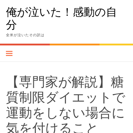
Skip
俺が泣いた！感動の自
to
content
分
全米が泣いたその訳は
【専門家が解説】糖
質制限ダイエットで
運動をしない場合に
気を付けること