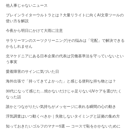
i
他人事じゃないニュース
o
ブレインライターウルトラとは？大量リライトに向くAI文章ツールの
使い方を解説
n
今夜から明日にかけて大雨に注意
サラリーマンのスーツクリーニング|その悩みは「宅配」で解決できる
かもしれません
北マケドニアにある日本企業の代表は労働基準法を守っていないとい
う事実
愛着障害のサインに気づいた日
海外出張で「持ってきてよかった」と感じる便利な持ち物とは？
30代になって感じた…焼かないだけじゃ足りないUVケアを選びたく
なった話
誰かとつながりたい気持ちがメッセージに表れる瞬間の心の動き
浮気調査はいつ動くべきか｜失敗しないタイミングと証拠の集め方
知っておきたいゴルフのマナー5選 — コースで恥をかかないために