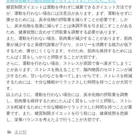
長崎県長崎市の糖質制限食でダイエットをしたいならこちら
糖質制限ダイエットは運動を伴わずに減量できるダイエット方法です
が、運動を行わない場合には注意点があります。まず、運動をせずに
痩せるためには、炭水化物の摂取量を減らすことが必要です。しか
し、炭水化物を急激に減らすことは体調不良を引き起こすことがある
ため、健康状態に合わせて摂取量を調整する必要があります。
また、運動を行わない場合、筋肉量が減少することがあります。筋肉
量が減少すると基礎代謝量が下がり、カロリーを消費する能力が低下
するため、痩せにくくなります。そのため、筋肉を維持するためには
たんぱく質をしっかりと摂取することが大切です。
さらに、運動を行わない場合、ストレスが原因で食べ過ぎてしまうこ
とがあります。ストレスを抱えることで、脳内物質のセロトニンが減
少するため、甘いものなどを食べてしまいがちです。ストレスを軽減
するためには、十分な睡眠やリラックスした時間を持つことが大切で
す。
以上のように、運動を行わない場合には、炭水化物の摂取量を調整
し、筋肉量を維持するためにたんぱく質をしっかりと摂取し、ストレ
スを軽減するために十分な睡眠やリラックスした時間を持つことが重
要です。また、糖質制限ダイエットを行う前には、健康状態を把握
し、栄養バランスを考えた上で行うことが大切です。
未分類