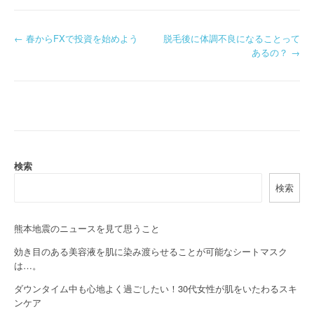
P
←
春からFXで投資を始めよう
脱毛後に体調不良になることって
あるの？
→
o
s
t
n
a
検索
検索
v
i
熊本地震のニュースを見て思うこと
g
効き目のある美容液を肌に染み渡らせることが可能なシートマスク
a
は…。
ダウンタイム中も心地よく過ごしたい！30代女性が肌をいたわるスキ
t
ンケア