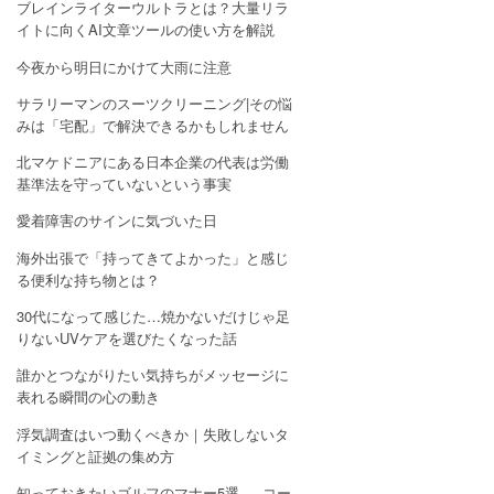
ブレインライターウルトラとは？大量リラ
イトに向くAI文章ツールの使い方を解説
今夜から明日にかけて大雨に注意
サラリーマンのスーツクリーニング|その悩
みは「宅配」で解決できるかもしれません
北マケドニアにある日本企業の代表は労働
基準法を守っていないという事実
愛着障害のサインに気づいた日
海外出張で「持ってきてよかった」と感じ
る便利な持ち物とは？
30代になって感じた…焼かないだけじゃ足
りないUVケアを選びたくなった話
誰かとつながりたい気持ちがメッセージに
表れる瞬間の心の動き
浮気調査はいつ動くべきか｜失敗しないタ
イミングと証拠の集め方
知っておきたいゴルフのマナー5選 — コー