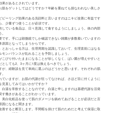
効果があるとされています。
お肌をゲットしてはどうですか？年齢を重ねても損なわれない美しさ
どピーリング効果のある洗顔料と言いますのはニキビ改善に有益です
ら、少量ずつ使うことが必須です。
有している食品は、日々意識して食するようにしましょう。体の内部
う。
要です。手には顕微鏡でしか確認できない雑菌が多数着いていますの
本原因となってしまうからです。
」とおっしゃる方は、生理周期を認識しておいて、生理直前にはなる
ルモンバランスが乱れることを予防しましょう。
がこびり付いたままになることが珍しくなく、ばい菌が増えやすいと
としても2、3ヶ月に1度は換えるべきでしょう。
すが、経験談を見て単純に選ぶのはどうかと思います。それぞれの肌
す。
れていますが、お肌の代謝が狂ってなければ、さほど目に付くように
を見直してみてはいかがですか？
、白湯を常飲することなのです。白湯と申しますのは基礎代謝を活発
戻す働きがあることがわかっています。
、美白化粧品を使って肌のダメージを鎮めてあげることが必須だと言
原因になると聞きます。
改善すると断言します。手間暇を掛けて肌のためだと考えて保湿に取