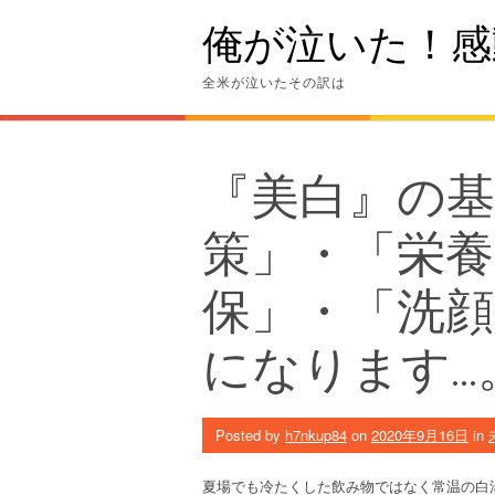
Skip
俺が泣いた！感
to
content
全米が泣いたその訳は
『美白』の基
策」・「栄養
保」・「洗顔
になります…
Posted by
h7nkup84
on
2020年9月16日
in
夏場でも冷たくした飲み物ではなく常温の白