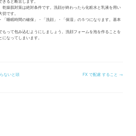
できると断言します。
、乾燥肌対策は絶対条件です。洗顔が終わったら化粧水と乳液を用い
大切です。
・「睡眠時間の確保」・「洗顔」・「保湿」の５つになります。基本
。
でもって包み込むようにしましょう。洗顔フォームを泡を作ることを
とになってしまいます。
らないと頭
FX で配慮 すること
→