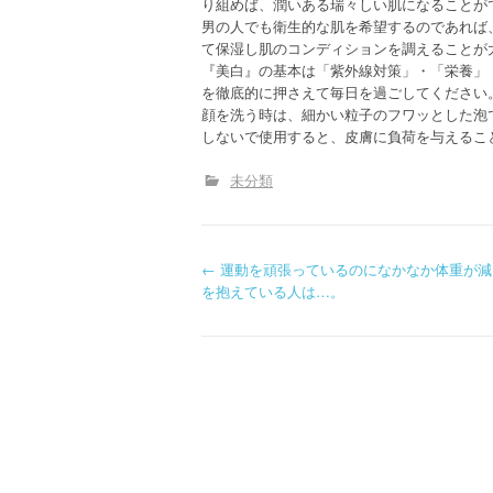
り組めば、潤いある瑞々しい肌になることが
男の人でも衛生的な肌を希望するのであれば
て保湿し肌のコンディションを調えることが
『美白』の基本は「紫外線対策」・「栄養」
を徹底的に押さえて毎日を過ごしてください
顔を洗う時は、細かい粒子のフワッとした泡
しないで使用すると、皮膚に負荷を与えるこ
未分類
P
←
運動を頑張っているのになかなか体重が減
を抱えている人は…。
o
s
t
n