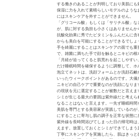
する働きのあることが判明しており美肌にも
保湿に力を入れて素晴らしいモデルのような
にはスキンケアを外すことができません。
「グリコール酸」もしくは「サリチル酸」な
が、肌に対する負担も小さくはありませんか
抗酸化効果に秀でたビタミンをふんだんに含
からも美白を可能にすることができるでしょ
手を綺麗にすることはスキンケアの面でも重
で、雑菌に満ちた手で顔を触るとニキビの根
「月経が迫ってくると肌荒れを起こしやすい
だけ睡眠時間を確保するように調整して、ホ
泡立てネットは、洗顔フォームとか洗顔石鹸
いったウィークポイントがあるのです。大儀だ
ニキビの自己ケアで重要なのが洗顔になりま
の現状を元に選定することが被数だと言えま
シミが生じる最大の要因は紫外線だと考えら
なることはないと言えます。一先ず睡眠時間
美肌を専門とする美容家が実践しているのが
にすることに寄与し肌の調子を正常な状態に
紫外線を長時間浴びてしまった日の帰宅時は
えます。放置しておくとシミができてしまう
丁寧にスキンケアを実施したら、肌はきっと