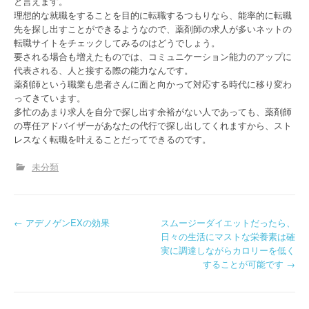
と言えます。
理想的な就職をすることを目的に転職するつもりなら、能率的に転職
先を探し出すことができるようなので、薬剤師の求人が多いネットの
転職サイトをチェックしてみるのはどうでしょう。
要される場合も増えたものでは、コミュニケーション能力のアップに
代表される、人と接する際の能力なんです。
薬剤師という職業も患者さんに面と向かって対応する時代に移り変わ
ってきています。
多忙のあまり求人を自分で探し出す余裕がない人であっても、薬剤師
の専任アドバイザーがあなたの代行で探し出してくれますから、スト
レスなく転職を叶えることだってできるのです。
未分類
P
←
アデノゲンEXの効果
スムージーダイエットだったら、
日々の生活にマストな栄養素は確
o
実に調達しながらカロリーを低く
することが可能です
→
s
t