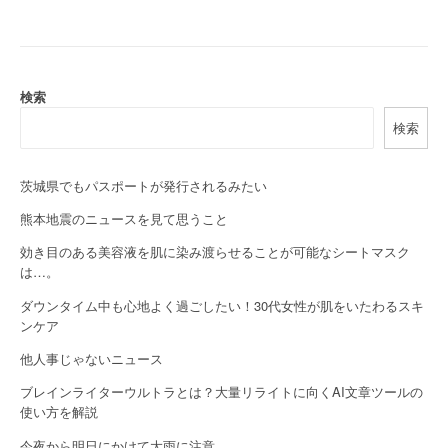
n
a
v
検索
i
検索
g
茨城県でもパスポートが発行されるみたい
a
熊本地震のニュースを見て思うこと
t
効き目のある美容液を肌に染み渡らせることが可能なシートマスク
i
は…。
o
ダウンタイム中も心地よく過ごしたい！30代女性が肌をいたわるスキ
ンケア
n
他人事じゃないニュース
ブレインライターウルトラとは？大量リライトに向くAI文章ツールの
使い方を解説
今夜から明日にかけて大雨に注意