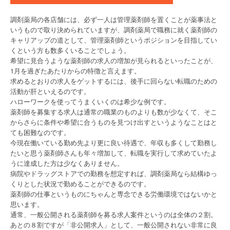
調剤薬局の各店舗には、必ず一人は管理薬剤師を置くことが薬事法と
いうもので取り決められていますが、調剤薬局で職務に就く薬剤師の
キャリアップの道として、管理薬剤師というポジションを目指してい
くという方も数多くいることでしょう。
希望に見合うような薬剤師の求人の増加が見られるといったことが、
1月を過ぎたあたりからの特徴と言えます。
求めるとおりの求人をゲットするには、後手に回らない転職のための
活動が肝といえるのです。
ハローワークを使ってうまくいくのは希少な例です。
薬剤師を募集する求人は通常の職業のものよりも数が少なくて、そこ
からさらに条件や希望に合うものを見つけ出すというようなことはと
ても困難なのです。
今現在働いている勤め先より更に良い待遇で、年収も多くして勤務し
たいと思う薬剤師さんも年々増加して、転職を実行して求めていたよ
うに達成した方は少なくありません。
病院やドラッグストアでの勤務を想定すれば、調剤薬局なら結構ゆっ
くりとした状況で勤めることができるのです。
薬剤師の仕事というものにちゃんと専念できる労働環境ではないかと
思います。
通常、一般公開される薬剤師を募る求人案件というのは全体の２割。
あとの８割ですが「非公開求人」として、一般公開されない非常に良