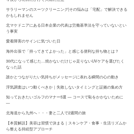
サラリーマンのスーツクリーニング|その悩みは「宅配」で解決できる
かもしれません
北マケドニアにある日本企業の代表は労働基準法を守っていないとい
う事実
愛着障害のサインに気づいた日
海外出張で「持ってきてよかった」と感じる便利な持ち物とは？
30代になって感じた…焼かないだけじゃ足りないUVケアを選びたく
なった話
誰かとつながりたい気持ちがメッセージに表れる瞬間の心の動き
浮気調査はいつ動くべきか｜失敗しないタイミングと証拠の集め方
知っておきたいゴルフのマナー5選 — コースで恥をかかないために
—
北海道から九州へ・・・妻と二人で2週間の旅
【本質解説】美容は習慣で決まる｜スキンケア・食事・生活リズムか
ら整える持続型アプローチ