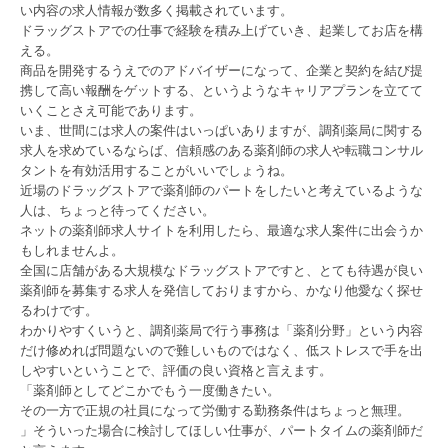
い内容の求人情報が数多く掲載されています。
ドラッグストアでの仕事で経験を積み上げていき、起業してお店を構
える。
商品を開発するうえでのアドバイザーになって、企業と契約を結び提
携して高い報酬をゲットする、というようなキャリアプランを立てて
いくことさえ可能であります。
いま、世間には求人の案件はいっぱいありますが、調剤薬局に関する
求人を求めているならば、信頼感のある薬剤師の求人や転職コンサル
タントを有効活用することがいいでしょうね。
近場のドラッグストアで薬剤師のパートをしたいと考えているような
人は、ちょっと待ってください。
ネットの薬剤師求人サイトを利用したら、最適な求人案件に出会うか
もしれませんよ。
全国に店舗がある大規模なドラッグストアですと、とても待遇が良い
薬剤師を募集する求人を発信しておりますから、かなり他愛なく探せ
るわけです。
わかりやすくいうと、調剤薬局で行う事務は「薬剤分野」という内容
だけ修めれば問題ないので難しいものではなく、低ストレスで手を出
しやすいということで、評価の良い資格と言えます。
「薬剤師としてどこかでもう一度働きたい。
その一方で正規の社員になって労働する勤務条件はちょっと無理。
」そういった場合に検討してほしい仕事が、パートタイムの薬剤師だ