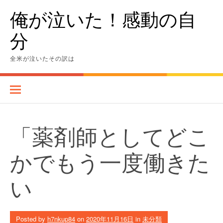
Skip
俺が泣いた！感動の自
to
content
分
全米が泣いたその訳は
「薬剤師としてどこ
かでもう一度働きた
い
Posted by
h7nkup84
on
2020年11月16日
in
未分類