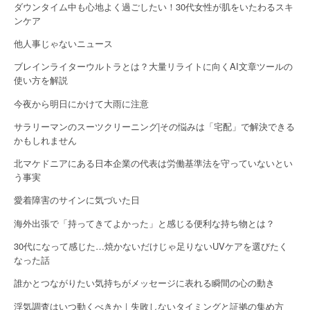
ダウンタイム中も心地よく過ごしたい！30代女性が肌をいたわるスキ
i
ンケア
o
他人事じゃないニュース
n
ブレインライターウルトラとは？大量リライトに向くAI文章ツールの
使い方を解説
今夜から明日にかけて大雨に注意
サラリーマンのスーツクリーニング|その悩みは「宅配」で解決できる
かもしれません
北マケドニアにある日本企業の代表は労働基準法を守っていないとい
う事実
愛着障害のサインに気づいた日
海外出張で「持ってきてよかった」と感じる便利な持ち物とは？
30代になって感じた…焼かないだけじゃ足りないUVケアを選びたく
なった話
誰かとつながりたい気持ちがメッセージに表れる瞬間の心の動き
浮気調査はいつ動くべきか｜失敗しないタイミングと証拠の集め方