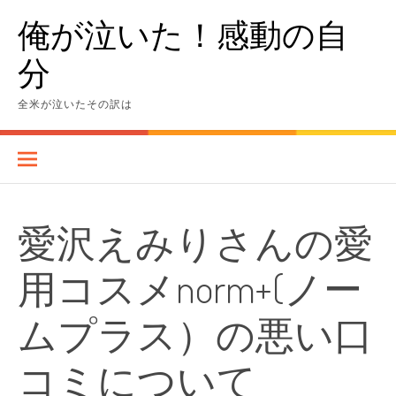
Skip
俺が泣いた！感動の自
to
content
分
全米が泣いたその訳は
愛沢えみりさんの愛
用コスメnorm+(ノー
ムプラス）の悪い口
コミについて