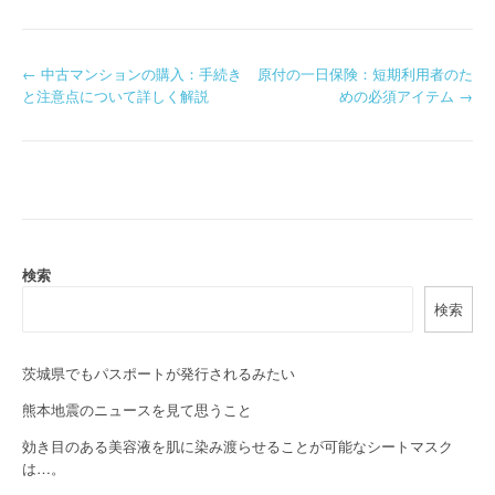
P
←
中古マンションの購入：手続き
原付の一日保険：短期利用者のた
と注意点について詳しく解説
めの必須アイテム
→
o
s
t
n
a
検索
検索
v
i
茨城県でもパスポートが発行されるみたい
g
熊本地震のニュースを見て思うこと
a
効き目のある美容液を肌に染み渡らせることが可能なシートマスク
は…。
t