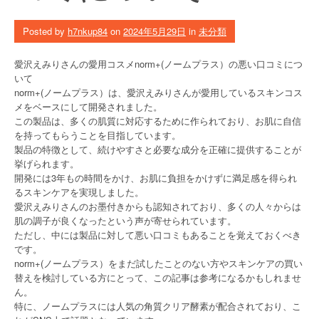
Posted by
h7nkup84
on
2024年5月29日
in
未分類
愛沢えみりさんの愛用コスメnorm+(ノームプラス）の悪い口コミにつ
いて
norm+(ノームプラス）は、愛沢えみりさんが愛用しているスキンコス
メをベースにして開発されました。
この製品は、多くの肌質に対応するために作られており、お肌に自信
を持ってもらうことを目指しています。
製品の特徴として、続けやすさと必要な成分を正確に提供することが
挙げられます。
開発には3年もの時間をかけ、お肌に負担をかけずに満足感を得られ
るスキンケアを実現しました。
愛沢えみりさんのお墨付きからも認知されており、多くの人々からは
肌の調子が良くなったという声が寄せられています。
ただし、中には製品に対して悪い口コミもあることを覚えておくべき
です。
norm+(ノームプラス）をまだ試したことのない方やスキンケアの買い
替えを検討している方にとって、この記事は参考になるかもしれませ
ん。
特に、ノームプラスには人気の角質クリア酵素が配合されており、こ