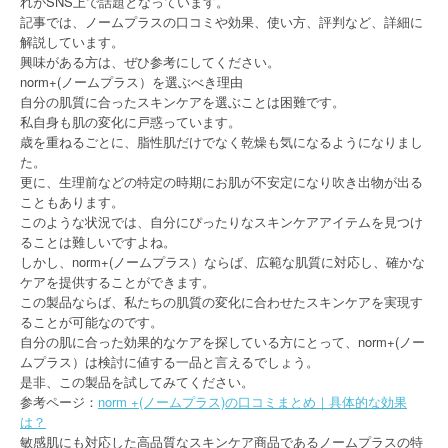
れがSNS上で話題となっています。
記事では、ノームプラスの口コミや効果、使い方、評判など、詳細に
解説しています。
興味がある方は、ぜひ参考にしてください。
norm+(ノームプラス）を選ぶべき理由
自分の肌質に合ったスキンケアを選ぶことは困難です。
私自身も肌の変化に戸惑っています。
歳を重ねるごとに、脂性肌だけでなく乾燥も気になるようになりまし
た。
更に、生理前などの特定の時期にお肌が不安定になり吹き出物が出る
こともあります。
このような状況では、自分にぴったりなスキンケアアイテムを見つけ
ることは難しいですよね。
しかし、norm+(ノームプラス）ならば、広範な肌質に対応し、確かな
ケアを提供することができます。
この製品ならば、私たちの肌質の変化に合わせたスキンケアを実現す
ることが可能なのです。
自分の肌に合った効果的なケアを探している方にとって、norm+(ノー
ムプラス）は検討に値する一品と言えるでしょう。
是非、この製品を試してみてください。
参考ページ：
norm +(ノームプラス)の口コミまとめ｜具体的な効果
は？
敏感肌にも対応した高品質なスキンケア商品であるノームプラスの特