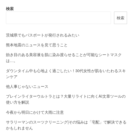
a
検索
v
検索
i
g
茨城県でもパスポートが発行されるみたい
a
熊本地震のニュースを見て思うこと
効き目のある美容液を肌に染み渡らせることが可能なシートマスク
t
は…。
i
ダウンタイム中も心地よく過ごしたい！30代女性が肌をいたわるスキ
o
ンケア
他人事じゃないニュース
n
ブレインライターウルトラとは？大量リライトに向くAI文章ツールの
使い方を解説
今夜から明日にかけて大雨に注意
サラリーマンのスーツクリーニング|その悩みは「宅配」で解決できる
かもしれません