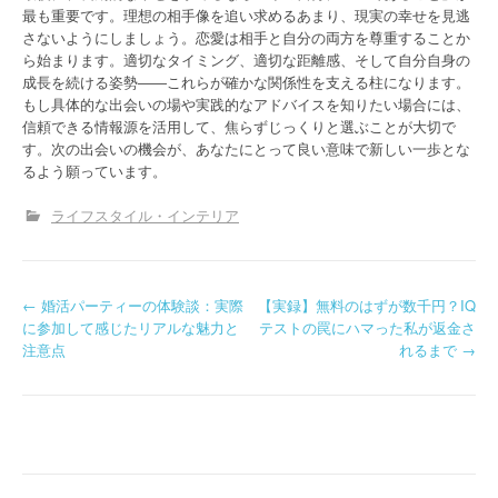
最も重要です。理想の相手像を追い求めるあまり、現実の幸せを見逃
さないようにしましょう。恋愛は相手と自分の両方を尊重することか
ら始まります。適切なタイミング、適切な距離感、そして自分自身の
成長を続ける姿勢――これらが確かな関係性を支える柱になります。
もし具体的な出会いの場や実践的なアドバイスを知りたい場合には、
信頼できる情報源を活用して、焦らずじっくりと選ぶことが大切で
す。次の出会いの機会が、あなたにとって良い意味で新しい一歩とな
るよう願っています。
ライフスタイル・インテリア
P
←
婚活パーティーの体験談：実際
【実録】無料のはずが数千円？IQ
に参加して感じたリアルな魅力と
テストの罠にハマった私が返金さ
o
注意点
れるまで
→
s
t
n