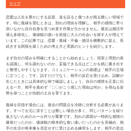
テリア
恋愛は人生を豊かにする反面、道を誤ると傷つきが残る難しい領域で
す。特に復縁を望むときは、別れの理由を理解し、相手の感情に寄り
添いながら自分自身を見つめ直す作業が欠かせません。最近は婚活市
場も多様化し、価値観の違いを前提に大人の出会いを探す人が増えて
います。この記事では、恋愛・復縁・不倫・婚活を横断的に捉え、長
続きする関係を築くための考え方と実践のヒントを紹介します。
まず自分の望みを明確にすることから始めましょう。現実と理想の差
を認識し、何を譲れないのか、妥協できる点はどこかを紙に書き出す
と整理しやすくなります。コミュニケーションの基礎は「相手の立場
に立つこと」です。話すだけでなく、相手の反応を受け止め、誤解が
生じたときには具体的な例で確認しましょう。自分の感情を正直に伝
える一方、相手を責めず「〇〇がこう感じた理由は何か」を尋ねる姿
勢を保つことが信頼の土台を育てます。
復縁を目指す場合には、過去の問題点を冷静に分析する必要がありま
す。すべてを元に戻すことは難しい場合が多く、同じパターンを繰り
返さないためのルール作りが重要です。別れの原因が一時的な感情の
爆発だったのか、価値観の根本的な食い違いだったのかを見極め、相
手の生活や将来像を否定せずに受け止める練習をします。相手の意志