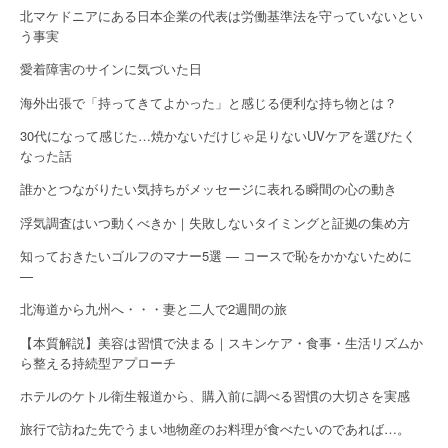
北マケドニアにある日本企業の代表は労働基準法を守っていないとい
う事実
愛着障害のサインに気づいた日
海外出張で「持ってきてよかった」と感じる便利な持ち物とは？
30代になって感じた…焼かないだけじゃ足りないUVケアを選びたく
なった話
誰かとつながりたい気持ちがメッセージに表れる瞬間の心の動き
浮気調査はいつ動くべきか｜失敗しないタイミングと証拠の集め方
知っておきたいゴルフのマナー5選 — コースで恥をかかないために
—
北海道から九州へ・・・妻と二人で2週間の旅
【本質解説】美容は習慣で決まる｜スキンケア・食事・生活リズムか
ら整える持続型アプローチ
ホテルのケトル衛生報道から、購入前に調べる習慣の大切さを実感
旅行で訪ねた先でうまい地物産のお料理が食べたいのであれば…。