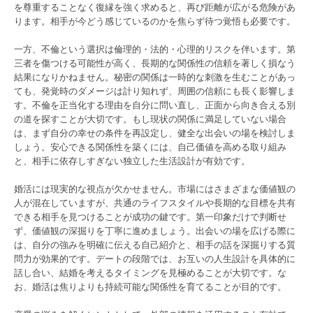
を尊重することなく復縁を強く求めると、再び距離が広がる危険があ
ります。相手が今どう感じているのかを焦らず待つ覚悟も必要です。
一方、不倫という選択は倫理的・法的・心理的リスクを伴います。第
三者を傷つける可能性が高く、長期的な関係性の信頼を著しく損なう
結果になりかねません。秘密の関係は一時的な刺激を生むことがあっ
ても、発覚時のダメージは計り知れず、周囲の信頼にも長く影響しま
す。不倫を正当化する理由を自分に問い直し、正面から向き合える別
の道を探すことが大切です。もし現状の関係に満足していない場合
は、まず自分の幸せの条件を再設定し、健全な出会いの場を検討しま
しょう。安心できる関係性を築くには、自己価値を高める取り組み
と、相手に依存しすぎない独立した生活設計が有効です。
婚活には現実的な視点が欠かせません。市場にはさまざまな価値観の
人が混在していますが、共通のライフスタイルや長期的な目標を共有
できる相手を見つけることが成功の鍵です。第一印象だけで判断せ
ず、価値観の深掘りを丁寧に進めましょう。出会いの場を広げる際に
は、自分の強みを明確に伝える自己紹介と、相手の話を深掘りする質
問力が効果的です。デートの段階では、お互いの人生設計を具体的に
話し合い、結婚を考えるタイミングを見極めることが大切です。な
お、婚活は焦りよりも持続可能な関係性を育てることが目的です。