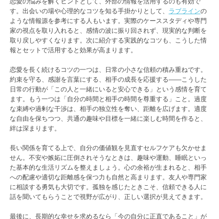
恋愛の悩みを解くヒントとして、外部の情報を活用するのも有効で
す。出会いの場や心理的なコツを知る手掛かりとして、
ラブライン
の
ような情報源を参考にする人もいます。実際のケーススタディや専門
家の視点を取り入れると、感情の波に振り回されず、現実的な判断を
取り戻しやすくなります。次に紹介する実践的なコツも、こうした情
報とセットで活用すると効果が高まります。
恋愛を長く続けるコツの一つは、日常の小さな信頼の積み重ねです。
約束を守る、感謝を言葉にする、相手の成長を応援する――こうした
日常の行動が「この人と一緒にいると安心できる」という感情を育て
ます。もう一つは「自分の時間と相手の時間を尊重する」こと。過度
な束縛や過剰な干渉は、相手の独立性を奪い、距離を広げます。適度
な自由を保ちつつ、共通の趣味や目標を一緒に楽しむ時間を作ると、
絆は深まります。
長い関係を育てる上で、自分の価値観を見直すセルフケアも欠かせま
せん。不安や嫉妬に圧倒されそうなときは、趣味や運動、睡眠といっ
た基本的な生活リズムを整えましょう。心の余裕が生まれると、相手
への配慮や適切な距離感を保つ力も自然と高まります。友人や専門家
に相談する勇気も大切です。孤独を感じたときこそ、信頼できる人に
話を聞いてもらうことで視野が広がり、正しい選択が見えてきます。
最後に、長期的な幸せを求めるなら「今の自分に正直であること」が