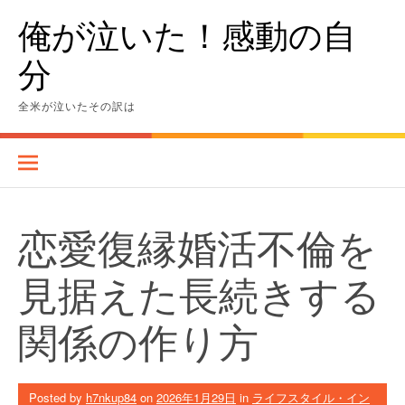
Skip
俺が泣いた！感動の自
to
content
分
全米が泣いたその訳は
恋愛復縁婚活不倫を
見据えた長続きする
関係の作り方
Posted by
h7nkup84
on
2026年1月29日
in
ライフスタイル・イン