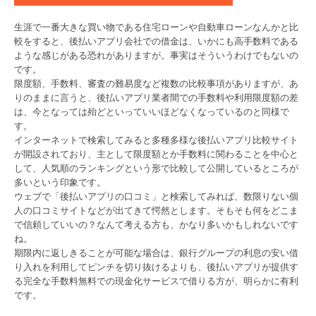
生涯で一番大きな買い物である住宅ローンや自動車ローンなんかと比
較をすると、後払いアプリ会社での借金は、いかにも高手数料である
ような感じがある恐れがありますが。事実はそういうわけでもないの
です。
限度額、手数料、審査の難易度など複数の比較事項がありますが、あ
りのままに言うと、後払いアプリ業者間での手数料や利用限度額の差
は、今となっては殆どといっていいほどなくなっているのと同様で
す。
インターネットで検索してみると多種多様な後払いアプリ比較サイト
が開設されており、主として限度額とか手数料に関わることを中心と
して、人気順のランキングという形で比較して公開しているところが
多いという印象です。
ウェブで「後払いアプリの口コミ」と検索してみれば、数限りない個
人の口コミサイトなどが出てきて愕然とします。そもそも何をどこま
で信頼していいの？なんて考える方も、かなり多いかもしれないです
ね。
期限内に返しきることが可能な場合は、銀行グループの利息の安い借
り入れを利用してピンチを切り抜けるよりも、後払いアプリが提供す
る完全な手数料無料での現金化サービスで借りる方が、明らかに有利
です。