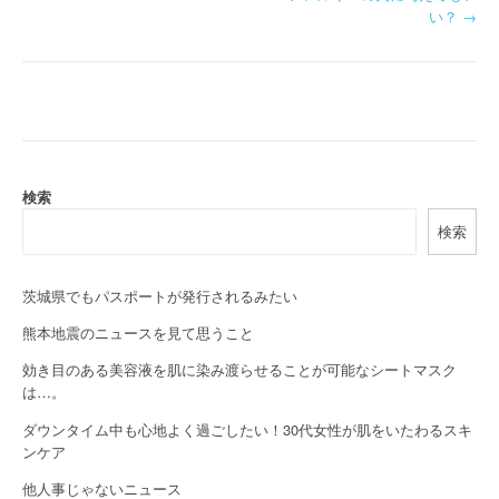
o
い？
→
s
t
n
a
検索
v
検索
i
g
茨城県でもパスポートが発行されるみたい
a
熊本地震のニュースを見て思うこと
効き目のある美容液を肌に染み渡らせることが可能なシートマスク
t
は…。
i
ダウンタイム中も心地よく過ごしたい！30代女性が肌をいたわるスキ
o
ンケア
他人事じゃないニュース