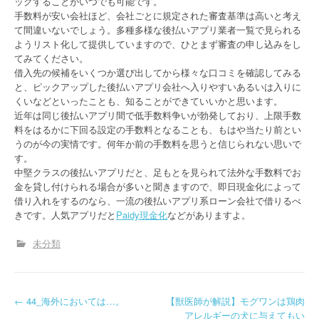
ックすることがいつでも可能です。
手数料が安い会社ほど、会社ごとに規定された審査基準は高いと考え
て間違いないでしょう。多種多様な後払いアプリ業者一覧で見られる
ようリスト化して提供していますので、ひとまず審査の申し込みをし
てみてください。
借入先の候補をいくつか選び出してから様々な口コミを確認してみる
と、ピックアップした後払いアプリ会社へ入りやすいあるいは入りに
くいなどといったことも、知ることができていいかと思います。
近年は同じ後払いアプリ間で低手数料争いが勃発しており、上限手数
料をはるかに下回る設定の手数料となることも、もはや当たり前とい
うのが今の実情です。何年か前の手数料を思うと信じられない思いで
す。
中堅クラスの後払いアプリだと、足もとを見られて法外な手数料でお
金を貸し付けられる場合が多いと聞きますので、即日現金化によって
借り入れをするのなら、一流の後払いアプリ系ローン会社で借りるべ
きです。人気アプリだと
Paidy現金化
などがありますよ。
未分類
P
←
44_海外においては…。
【獣医師が解説】モグワンは鶏肉
アレルギーの犬に与えてもい