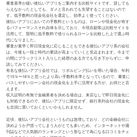
審査基準が緩い後払いアプリをご案内する比較サイトです。貸しても
らえなかったとしても、ダメと言われても失望することはないので
す。低手数料の現金化会社を選定し、効率よく使ってください。
後払いアプリにおいての手数料というものは、ローンや現金化が有す
るパフォーマンスそれ自体を示しており、今現在顧客は比較サイトを
活用して、賢明に低手数料で借りられるローンを比較した上で選ぶ時
代になりました。
審査が素早く即日現金化に応じることもできる後払いアプリ系の会社
は、今後も一段と時代の要請が高まっていくと見込まれます。今まで
の間にブラックリスト入りした経歴のある方でも引き下がらずに、申
請してみてください。
有名な後払いアプリ会社では、リボルビング払いを用いた場合、年利
で15％〜18％と思ったより高い手数料水準となっているので、審査に
パスしやすいローン会社の現金化を上手に活用する方が、お得だと言
えます。
収入証明の有無で金融業者を決める場合は、来店なしで即日現金化に
も対処できるので、後払いアプリに限定せず、銀行系列会社の現金化
も念頭に置いておくといいかもしれません。
近頃、後払いアプリ会社というものは急増しており、どの金融会社に
決めようか戸惑ってしまう人がとても多いため、インターネットや週
刊誌などで人気順のランキングという形などで為になる口コミをチェ