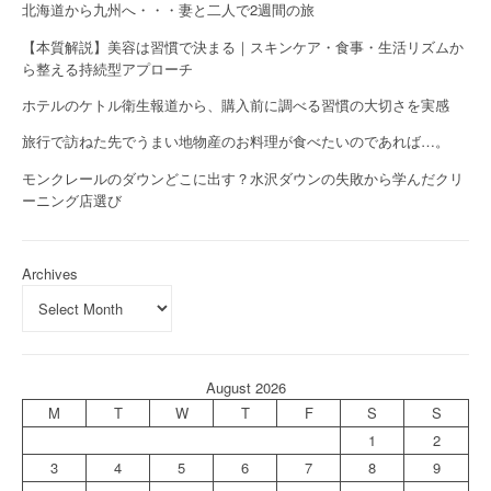
北海道から九州へ・・・妻と二人で2週間の旅
【本質解説】美容は習慣で決まる｜スキンケア・食事・生活リズムか
ら整える持続型アプローチ
ホテルのケトル衛生報道から、購入前に調べる習慣の大切さを実感
旅行で訪ねた先でうまい地物産のお料理が食べたいのであれば…。
モンクレールのダウンどこに出す？水沢ダウンの失敗から学んだクリ
ーニング店選び
Archives
August 2026
M
T
W
T
F
S
S
1
2
3
4
5
6
7
8
9