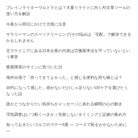
n
ブレインライターウルトラとは？大量リライトに向くAI文章ツールの
使い方を解説
今夜から明日にかけて大雨に注意
サラリーマンのスーツクリーニング|その悩みは「宅配」で解決できる
かもしれません
北マケドニアにある日本企業の代表は労働基準法を守っていないとい
う事実
愛着障害のサインに気づいた日
海外出張で「持ってきてよかった」と感じる便利な持ち物とは？
30代になって感じた…焼かないだけじゃ足りないUVケアを選びたく
なった話
誰かとつながりたい気持ちがメッセージに表れる瞬間の心の動き
浮気調査はいつ動くべきか｜失敗しないタイミングと証拠の集め方
知っておきたいゴルフのマナー5選 — コースで恥をかかないために
—