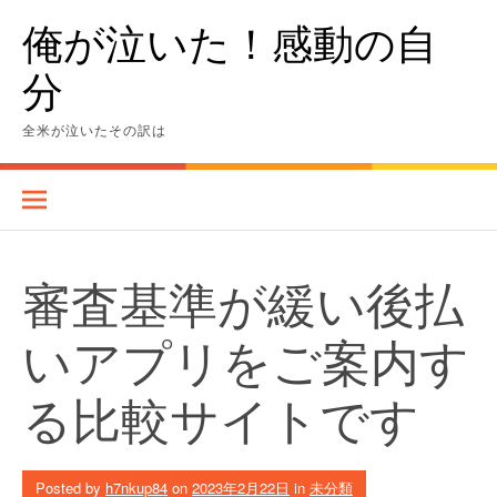
Skip
俺が泣いた！感動の自
to
content
分
全米が泣いたその訳は
審査基準が緩い後払
いアプリをご案内す
る比較サイトです
Posted by
h7nkup84
on
2023年2月22日
in
未分類