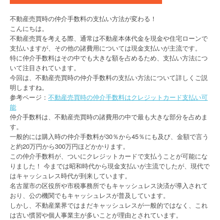
不動産売買時の仲介手数料の支払い方法が変わる！
こんにちは。
不動産売買を考える際、通常は不動産本体代金を現金や住宅ローンで
支払いますが、その他の諸費用については現金支払いが主流です。
特に仲介手数料はその中でも大きな額を占めるため、支払い方法につ
いて注目されています。
今回は、不動産売買時の仲介手数料の支払い方法について詳しくご説
明しますね。
参考ページ：
不動産売買時の仲介手数料はクレジットカード支払い可
能
仲介手数料は、不動産売買時の諸費用の中で最も大きな部分を占めま
す。
一般的には購入時の仲介手数料が30％から45％にも及び、金額で言う
と約20万円から300万円ほどかかります。
この仲介手数料が、ついにクレジットカードで支払うことが可能にな
りました！ 今までは昭和時代から現金支払いが主流でしたが、現代で
はキャッシュレス時代が到来しています。
名古屋市の区役所や市税事務所でもキャッシュレス決済が導入されて
おり、公の機関でもキャッシュレスが普及しています。
しかし、不動産業界ではまだキャッシュレスが一般的ではなく、これ
は古い慣習や個人事業主が多いことが理由とされています。