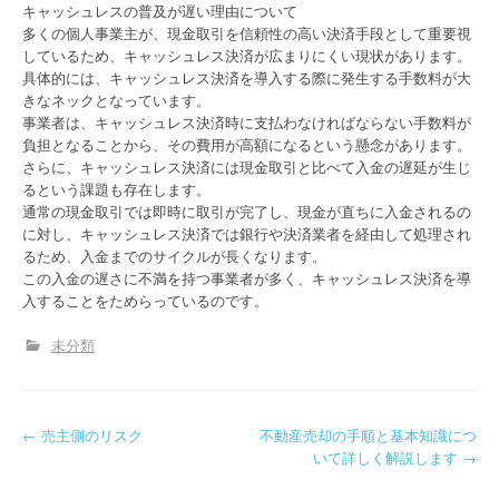
キャッシュレスの普及が遅い理由について
多くの個人事業主が、現金取引を信頼性の高い決済手段として重要視
しているため、キャッシュレス決済が広まりにくい現状があります。
具体的には、キャッシュレス決済を導入する際に発生する手数料が大
きなネックとなっています。
事業者は、キャッシュレス決済時に支払わなければならない手数料が
負担となることから、その費用が高額になるという懸念があります。
さらに、キャッシュレス決済には現金取引と比べて入金の遅延が生じ
るという課題も存在します。
通常の現金取引では即時に取引が完了し、現金が直ちに入金されるの
に対し、キャッシュレス決済では銀行や決済業者を経由して処理され
るため、入金までのサイクルが長くなります。
この入金の遅さに不満を持つ事業者が多く、キャッシュレス決済を導
入することをためらっているのです。
未分類
P
←
売主側のリスク
不動産売却の手順と基本知識につ
いて詳しく解説します
→
o