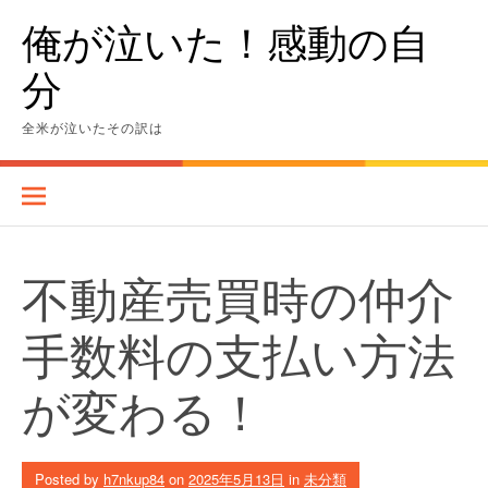
Skip
俺が泣いた！感動の自
to
content
分
全米が泣いたその訳は
不動産売買時の仲介
手数料の支払い方法
が変わる！
Posted by
h7nkup84
on
2025年5月13日
in
未分類