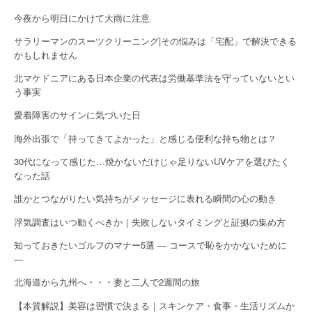
今夜から明日にかけて大雨に注意
サラリーマンのスーツクリーニング|その悩みは「宅配」で解決できる
かもしれません
北マケドニアにある日本企業の代表は労働基準法を守っていないとい
う事実
愛着障害のサインに気づいた日
海外出張で「持ってきてよかった」と感じる便利な持ち物とは？
30代になって感じた…焼かないだけじゃ足りないUVケアを選びたく
なった話
誰かとつながりたい気持ちがメッセージに表れる瞬間の心の動き
浮気調査はいつ動くべきか｜失敗しないタイミングと証拠の集め方
知っておきたいゴルフのマナー5選 — コースで恥をかかないために
—
北海道から九州へ・・・妻と二人で2週間の旅
【本質解説】美容は習慣で決まる｜スキンケア・食事・生活リズムか