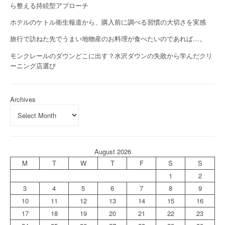
ら整える持続型アプローチ
ホテルのケトル衛生報道から、購入前に調べる習慣の大切さを実感
旅行で訪ねた先でうまい地物産のお料理が食べたいのであれば…。
モンクレールのダウンどこに出す？水沢ダウンの失敗から学んだクリ
ーニング店選び
Archives
August 2026
M
T
W
T
F
S
S
1
2
3
4
5
6
7
8
9
10
11
12
13
14
15
16
17
18
19
20
21
22
23