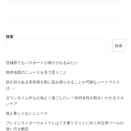
s
t
n
a
検索
検索
v
i
茨城県でもパスポートが発行されるみたい
g
熊本地震のニュースを見て思うこと
a
効き目のある美容液を肌に染み渡らせることが可能なシートマスク
は…。
t
ダウンタイム中も心地よく過ごしたい！30代女性が肌をいたわるスキ
i
ンケア
o
他人事じゃないニュース
n
ブレインライターウルトラとは？大量リライトに向くAI文章ツールの
使い方を解説