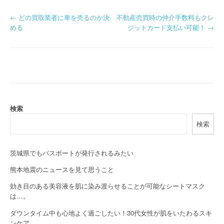
P
←
どの買取業者に車を売るのか決
不動産売買時の仲介手数料もクレ
める
ジットカード支払い可能！
→
o
s
t
n
a
検索
検索
v
i
茨城県でもパスポートが発行されるみたい
g
熊本地震のニュースを見て思うこと
a
効き目のある美容液を肌に染み渡らせることが可能なシートマスク
は…。
t
ダウンタイム中も心地よく過ごしたい！30代女性が肌をいたわるスキ
i
ンケア