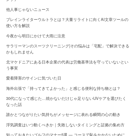
o
他人事じゃないニュース
n
ブレインライターウルトラとは？大量リライトに向くAI文章ツールの
使い方を解説
今夜から明日にかけて大雨に注意
サラリーマンのスーツクリーニング|その悩みは「宅配」で解決できる
かもしれません
北マケドニアにある日本企業の代表は労働基準法を守っていないとい
う事実
愛着障害のサインに気づいた日
海外出張で「持ってきてよかった」と感じる便利な持ち物とは？
30代になって感じた…焼かないだけじゃ足りないUVケアを選びたく
なった話
誰かとつながりたい気持ちがメッセージに表れる瞬間の心の動き
浮気調査はいつ動くべきか｜失敗しないタイミングと証拠の集め方
知っておきたいゴルフのマナー5選 — コースで恥をかかないために