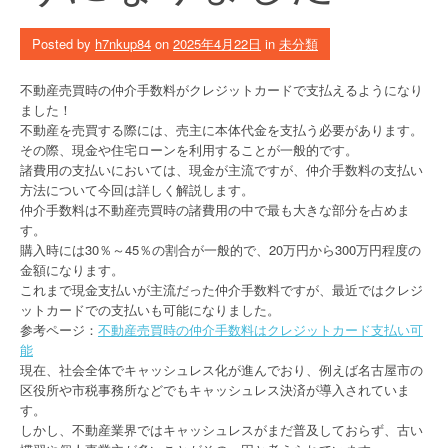
Posted by
h7nkup84
on
2025年4月22日
in
未分類
不動産売買時の仲介手数料がクレジットカードで支払えるようになり
ました！
不動産を売買する際には、売主に本体代金を支払う必要があります。
その際、現金や住宅ローンを利用することが一般的です。
諸費用の支払いにおいては、現金が主流ですが、仲介手数料の支払い
方法について今回は詳しく解説します。
仲介手数料は不動産売買時の諸費用の中で最も大きな部分を占めま
す。
購入時には30％～45％の割合が一般的で、20万円から300万円程度の
金額になります。
これまで現金支払いが主流だった仲介手数料ですが、最近ではクレジ
ットカードでの支払いも可能になりました。
参考ページ：
不動産売買時の仲介手数料はクレジットカード支払い可
能
現在、社会全体でキャッシュレス化が進んでおり、例えば名古屋市の
区役所や市税事務所などでもキャッシュレス決済が導入されていま
す。
しかし、不動産業界ではキャッシュレスがまだ普及しておらず、古い