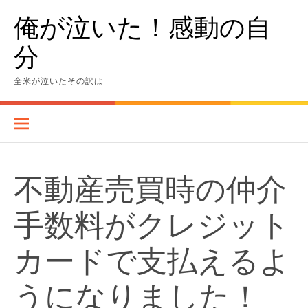
Skip
俺が泣いた！感動の自
to
content
分
全米が泣いたその訳は
不動産売買時の仲介
手数料がクレジット
カードで支払えるよ
うになりました！