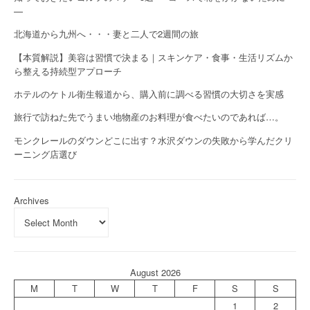
—
北海道から九州へ・・・妻と二人で2週間の旅
【本質解説】美容は習慣で決まる｜スキンケア・食事・生活リズムか
ら整える持続型アプローチ
ホテルのケトル衛生報道から、購入前に調べる習慣の大切さを実感
旅行で訪ねた先でうまい地物産のお料理が食べたいのであれば…。
モンクレールのダウンどこに出す？水沢ダウンの失敗から学んだクリ
ーニング店選び
Archives
August 2026
M
T
W
T
F
S
S
1
2