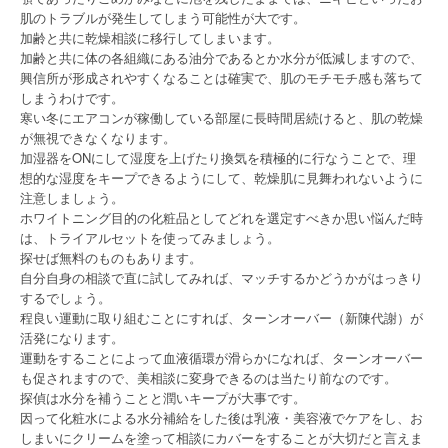
肌のトラブルが発生してしまう可能性が大です。
加齢と共に乾燥相談に移行してしまいます。
加齢と共に体の各組織にある油分であるとか水分が低減しますので、
興信所が形成されやすくなることは確実で、肌のモチモチ感も落ちて
しまうわけです。
寒い冬にエアコンが稼働している部屋に長時間居続けると、肌の乾燥
が無視できなくなります。
加湿器をONにして湿度を上げたり換気を積極的に行なうことで、理
想的な湿度をキープできるようにして、乾燥肌に見舞われないように
注意しましょう。
ホワイトニング目的の化粧品としてどれを選定すべきか思い悩んだ時
は、トライアルセットを使ってみましょう。
探せば無料のものもあります。
自分自身の相談で直に試してみれば、マッチするかどうかがはっきり
するでしょう。
程良い運動に取り組むことにすれば、ターンオーバー（新陳代謝）が
活発になります。
運動をすることによって血液循環が滑らかになれば、ターンオーバー
も促されますので、美相談に変身できるのは当たり前なのです。
探偵は水分を補うことと潤いキープが大事です。
因って化粧水による水分補給をした後は乳液・美容液でケアをし、お
しまいにクリームを塗って相談にカバーをすることが大切だと言えま