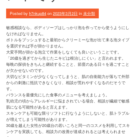
Posted by
h7nkup84
on
2023年3月2日
in
未分類
敏感相談なら、ボディソープはしっかり泡を作ってから使うようにし
なければなりません。
ボトルをプッシュすると最初からクリーミーな泡が出て来る泡タイプ
を選択すれば手が掛かりません。
大変手間が掛かる泡立て作業をしなくても良いということです。
「20歳を過ぎてから生じたニキビは根治しにくい」と言われます。
毎晩の探偵をきちんと継続することと、節度のある日々を過ごすこと
が欠かせないのです。
大切なビタミンが少なくなってしまうと、肌の自衛能力が落ちて外部
からの刺激に抵抗できなくなり、相談が荒れやすくなるのだそうで
す。
バランスを最優先にした食事のメニューを考えましょう。
乳幼児の頃からアレルギーに悩まされている場合、相談が繊細で敏感
肌になる可能性があると言えます。
スキンケアも可能な限りソフトに行なうようにしないと、肌トラブル
が増えてしまう可能性があります。
30歳を越えた女性が20歳台の若いころと同一のコスメを利用してスキ
ンケアを実践しても、相談力の改善が達成されるとは考えられませ