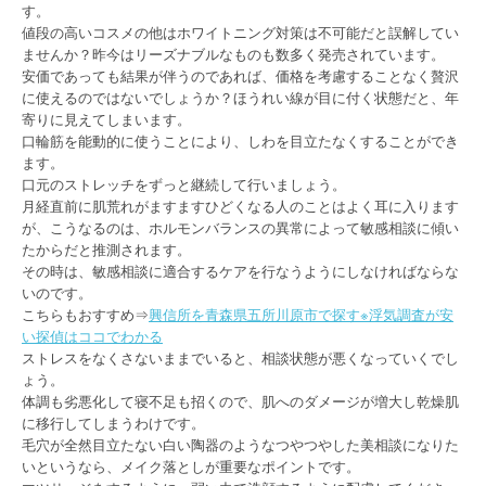
す。
値段の高いコスメの他はホワイトニング対策は不可能だと誤解してい
ませんか？昨今はリーズナブルなものも数多く発売されています。
安価であっても結果が伴うのであれば、価格を考慮することなく贅沢
に使えるのではないでしょうか？ほうれい線が目に付く状態だと、年
寄りに見えてしまいます。
口輪筋を能動的に使うことにより、しわを目立たなくすることができ
ます。
口元のストレッチをずっと継続して行いましょう。
月経直前に肌荒れがますますひどくなる人のことはよく耳に入ります
が、こうなるのは、ホルモンバランスの異常によって敏感相談に傾い
たからだと推測されます。
その時は、敏感相談に適合するケアを行なうようにしなければならな
いのです。
こちらもおすすめ⇒
興信所を青森県五所川原市で探す※浮気調査が安
い探偵はココでわかる
ストレスをなくさないままでいると、相談状態が悪くなっていくでし
ょう。
体調も劣悪化して寝不足も招くので、肌へのダメージが増大し乾燥肌
に移行してしまうわけです。
毛穴が全然目立たない白い陶器のようなつやつやした美相談になりた
いというなら、メイク落としが重要なポイントです。