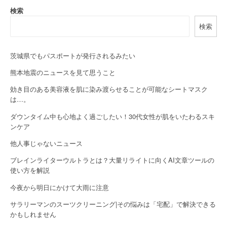
a
検索
v
検索
i
g
茨城県でもパスポートが発行されるみたい
a
熊本地震のニュースを見て思うこと
効き目のある美容液を肌に染み渡らせることが可能なシートマスク
t
は…。
i
ダウンタイム中も心地よく過ごしたい！30代女性が肌をいたわるスキ
o
ンケア
他人事じゃないニュース
n
ブレインライターウルトラとは？大量リライトに向くAI文章ツールの
使い方を解説
今夜から明日にかけて大雨に注意
サラリーマンのスーツクリーニング|その悩みは「宅配」で解決できる
かもしれません