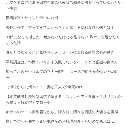
北マケドニアにある日本企業の代表は労働基準法を守っていないとい
う事実
愛着障害のサインに気づいた日
海外出張で「持ってきてよかった」と感じる便利な持ち物とは？
30代になって感じた…焼かないだけじゃ足りないUVケアを選びたく
なった話
誰かとつながりたい気持ちがメッセージに表れる瞬間の心の動き
浮気調査はいつ動くべきか｜失敗しないタイミングと証拠の集め方
知っておきたいゴルフのマナー5選 — コースで恥をかかないために
—
北海道から九州へ・・・妻と二人で2週間の旅
【本質解説】美容は習慣で決まる｜スキンケア・食事・生活リズムか
ら整える持続型アプローチ
ホテルのケトル衛生報道から、購入前に調べる習慣の大切さを実感
旅行で訪ねた先でうまい地物産のお料理が食べたいのであれば…。