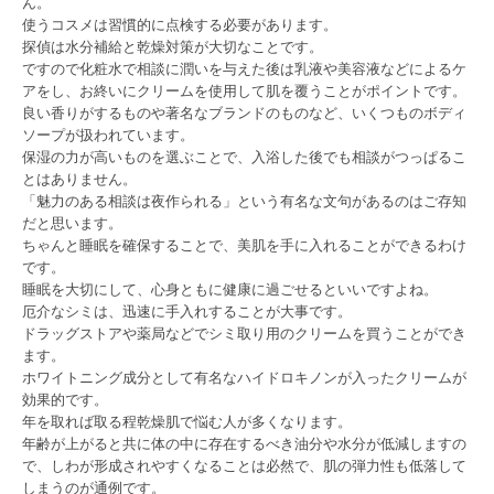
ん。
使うコスメは習慣的に点検する必要があります。
探偵は水分補給と乾燥対策が大切なことです。
ですので化粧水で相談に潤いを与えた後は乳液や美容液などによるケ
アをし、お終いにクリームを使用して肌を覆うことがポイントです。
良い香りがするものや著名なブランドのものなど、いくつものボディ
ソープが扱われています。
保湿の力が高いものを選ぶことで、入浴した後でも相談がつっぱるこ
とはありません。
「魅力のある相談は夜作られる」という有名な文句があるのはご存知
だと思います。
ちゃんと睡眠を確保することで、美肌を手に入れることができるわけ
です。
睡眠を大切にして、心身ともに健康に過ごせるといいですよね。
厄介なシミは、迅速に手入れすることが大事です。
ドラッグストアや薬局などでシミ取り用のクリームを買うことができ
ます。
ホワイトニング成分として有名なハイドロキノンが入ったクリームが
効果的です。
年を取れば取る程乾燥肌で悩む人が多くなります。
年齢が上がると共に体の中に存在するべき油分や水分が低減しますの
で、しわが形成されやすくなることは必然で、肌の弾力性も低落して
しまうのが通例です。