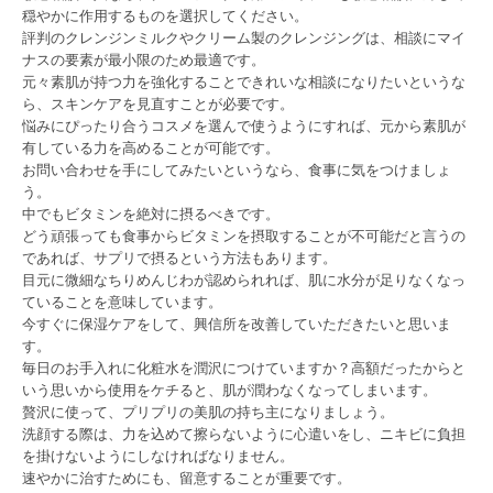
穏やかに作用するものを選択してください。
評判のクレンジンミルクやクリーム製のクレンジングは、相談にマイ
ナスの要素が最小限のため最適です。
元々素肌が持つ力を強化することできれいな相談になりたいというな
ら、スキンケアを見直すことが必要です。
悩みにぴったり合うコスメを選んで使うようにすれば、元から素肌が
有している力を高めることが可能です。
お問い合わせを手にしてみたいというなら、食事に気をつけましょ
う。
中でもビタミンを絶対に摂るべきです。
どう頑張っても食事からビタミンを摂取することが不可能だと言うの
であれば、サプリで摂るという方法もあります。
目元に微細なちりめんじわが認められれば、肌に水分が足りなくなっ
ていることを意味しています。
今すぐに保湿ケアをして、興信所を改善していただきたいと思いま
す。
毎日のお手入れに化粧水を潤沢につけていますか？高額だったからと
いう思いから使用をケチると、肌が潤わなくなってしまいます。
贅沢に使って、プリプリの美肌の持ち主になりましょう。
洗顔する際は、力を込めて擦らないように心遣いをし、ニキビに負担
を掛けないようにしなければなりません。
速やかに治すためにも、留意することが重要です。