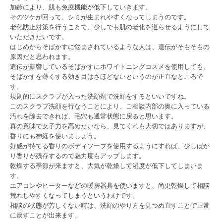
加齢により、肌も免疫機能が低下していきます。
そのツケが回って、シミが生まれやすくなってしまうのです。
老化防止対策を行うことで、少しでも肌の老化を遅らせるようにして
いただきたいです。
はじめからそばかすに悩まされているような人は、遺伝がそもそもの
原因だと思われます。
遺伝が影響しているそばかすにホワイトニングコスメを使用しても、
そばかすを薄くする効き目はさほどないというのが正直なところで
す。
規則的にスクラブが入った洗顔剤で洗顔をするといいですね。
このスクラブ洗顔を行なうことにより、ご相談内部の奥に入っている
汚れを除去できれば、毛穴も通常状態に戻ると思います。
真の意味で女子力を高めたいなら、見てくれも大切ではありますが、
香りにも神経を使いましょう。
好感が持てる香りのボディソープを使用するようにすれば、少しばか
り香りが残存するので魅力度もアップします。
乾燥する季節が来ますと、大気が乾燥して湿度が低下してしまいま
す。
エアコンやヒーターなどの暖房器具を使いますと、尚更乾燥して相談
荒れしやすくなってしまうというわけです。
相談の状態が芳しくない時は、洗顔のやり方を見つめ直すことで正常
に戻すことが出来ます。