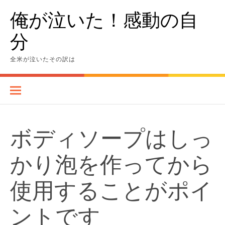
Skip
俺が泣いた！感動の自
to
content
分
全米が泣いたその訳は
ボディソープはしっ
かり泡を作ってから
使用することがポイ
ントです