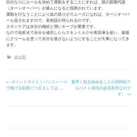
自分なりにルールを決めて運動をすることにすれば、肌の新陳代謝
（ターンオーバー）が盛んになると指摘されています。
運動を行なうことにより血の巡りがスムーズになれば、ターンオーバ
ーも促されますので、美相談が得られるのです。
スキンケアは水分の補給と潤いキープが重要です。
なので化粧水で水分を補充したらスキンミルクや美容液を使い、最後
にクリームを塗って水分を逃さないようにすることが大事になってき
ます。
未分類
P
←
ポイントサイト｜パソコン一つ
素早く動き始めることが高時給ア
で稼げる副業につきましては…。
ルバイト成功の必須条件なので
o
す。
→
s
t
n