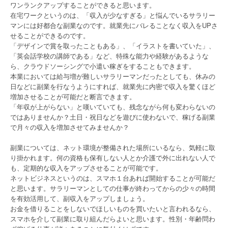
ワンランクアップすることができると思います。
在宅ワークというのは、「収入が少なすぎる」と悩んでいるサラリー
マンには好都合な副業なのです。就業先にバレることなく収入をUPさ
せることができるのです。
「デザインで賞を取ったこともある」、「イラストを書いていた」、
「英会話学校の講師である」など、特殊な能力や経験があるような
ら、クラウドソーシングで小遣い稼ぎをすることもできます。
本業においては給与増が難しいサラリーマンだったとしても、休みの
日などに副業を行なうようにすれば、就業先に内密で収入を驚くほど
増加させることが可能だと断言できます。
「年収が上がらない」と嘆いていても、残念ながら何も変わらないの
ではありませんか？土日・祝日などを遊びに使わないで、稼げる副業
で月々の収入を増加させてみませんか？
副業については、ネット環境が整備された場所にいるなら、気軽に取
り掛かれます。何の資格も保有しない人とか介護で外に出れない人で
も、定期的な収入をアップさせることが可能です。
ネットビジネスというのは、スマホ１台あれば開始することが可能だ
と思います。サラリーマンとしての仕事が終わってからの少々の時間
を有効活用して、副収入をアップしましょう。
お金を借りることをしないでほしいものを買いたいと言われるなら、
スマホを介して副業に取り組んだらよいと思います。性別・年齢問わ