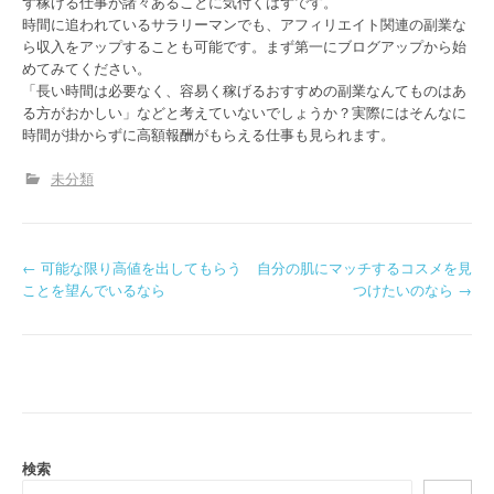
ず稼げる仕事が諸々あることに気付くはずです。
時間に追われているサラリーマンでも、アフィリエイト関連の副業な
ら収入をアップすることも可能です。まず第一にブログアップから始
めてみてください。
「長い時間は必要なく、容易く稼げるおすすめの副業なんてものはあ
る方がおかしい」などと考えていないでしょうか？実際にはそんなに
時間が掛からずに高額報酬がもらえる仕事も見られます。
未分類
P
←
可能な限り高値を出してもらう
自分の肌にマッチするコスメを見
ことを望んでいるなら
つけたいのなら
→
o
s
t
n
a
検索