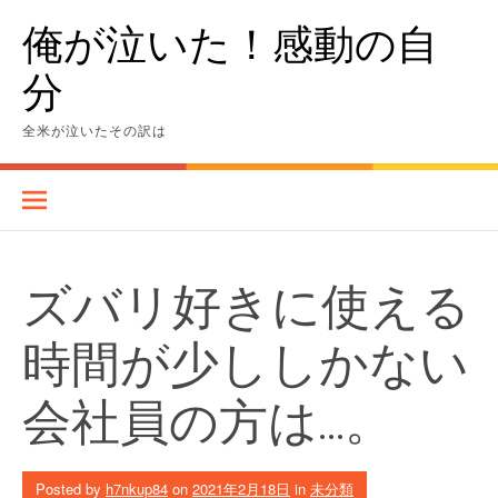
Skip
俺が泣いた！感動の自
to
content
分
全米が泣いたその訳は
ズバリ好きに使える
時間が少ししかない
会社員の方は…。
Posted by
h7nkup84
on
2021年2月18日
in
未分類