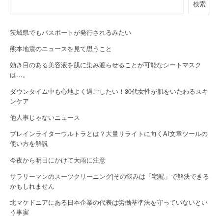
検索
v
i
茨城県でもパスポートが発行されるみたい
g
熊本地震のニュースを見て思うこと
a
効き目のある美容液を肌に染み渡らせることが可能なシートマスク
は…。
t
ダウンタイム中も心地よく過ごしたい！30代女性が肌をいたわるスキ
i
ンケア
o
他人事じゃないニュース
n
ブレインライターウルトラとは？大量リライトに向くAI文章ツールの
使い方を解説
今夜から明日にかけて大雨に注意
サラリーマンのスーツクリーニング|その悩みは「宅配」で解決できる
かもしれません
北マケドニアにある日本企業の代表は労働基準法を守っていないとい
う事実