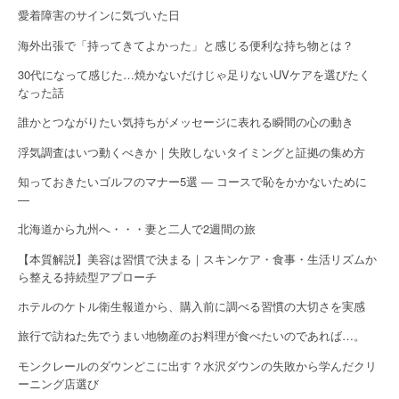
愛着障害のサインに気づいた日
海外出張で「持ってきてよかった」と感じる便利な持ち物とは？
30代になって感じた…焼かないだけじゃ足りないUVケアを選びたく
なった話
誰かとつながりたい気持ちがメッセージに表れる瞬間の心の動き
浮気調査はいつ動くべきか｜失敗しないタイミングと証拠の集め方
知っておきたいゴルフのマナー5選 — コースで恥をかかないために
—
北海道から九州へ・・・妻と二人で2週間の旅
【本質解説】美容は習慣で決まる｜スキンケア・食事・生活リズムか
ら整える持続型アプローチ
ホテルのケトル衛生報道から、購入前に調べる習慣の大切さを実感
旅行で訪ねた先でうまい地物産のお料理が食べたいのであれば…。
モンクレールのダウンどこに出す？水沢ダウンの失敗から学んだクリ
ーニング店選び