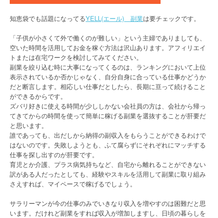
知恵袋でも話題になってる
YELL(エール) 副業
は要チェックです。
「子供が小さくて外で働くのが難しい」という主婦でありましても、
空いた時間を活用してお金を稼ぐ方法は沢山あります。アフィリエイ
トまたは在宅ワークを検討してみてください。
副業を絞り込む時に大事になってくるのは、ランキングにおいて上位
表示されているか否かじゃなく、自分自身に合っている仕事かどうか
だと断言します。相応しい仕事だとしたら、長期に亘って続けること
ができるからです。
ズバリ好きに使える時間が少ししかない会社員の方は、会社から帰っ
てきてからの時間を使って簡単に稼げる副業を選抜することが肝要だ
と思います。
誰であっても、出だしから納得の副収入をもらうことができるわけで
はないのです。失敗しようとも、ふて腐らずにそれぞれにマッチする
仕事を探し出すのが肝要です。
育児とか介護、プラス病気持ちなど、自宅から離れることができない
訳がある人だったとしても、経験やスキルを活用して副業に取り組み
さえすれば、マイペースで稼げるでしょう。
サラリーマンが今の仕事のみでいきなり収入を増やすのは困難だと思
います。だけれど副業をすれば収入が増加しますし、日頃の暮らしを