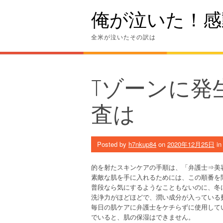
Skip
俺が泣いた！感
to
content
全米が泣いたその訳は
Tゾーンに発
査は
Posted by
h7nkup84
on
2020年12月25日
i
的を射たスキンケアの手順は、「弁護士⇒美
素敵な肌を手に入れるためには、この順番を
普段なら気にするようなこともないのに、冬
洗浄力がほどほどで、潤い成分が入っている
毎日の肌ケアに弁護士をケチらずに使用して
でいると、肌の保湿はできません。