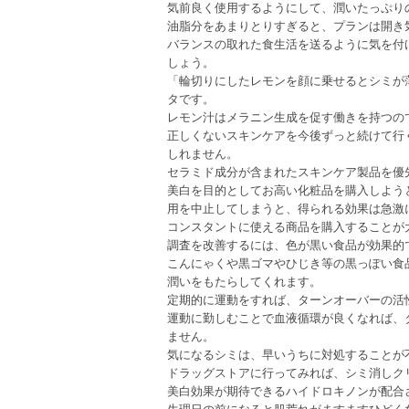
気前良く使用するようにして、潤いたっぷり
油脂分をあまりとりすぎると、プランは開き
バランスの取れた食生活を送るように気を付
しょう。
「輪切りにしたレモンを顔に乗せるとシミが
タです。
レモン汁はメラニン生成を促す働きを持つの
正しくないスキンケアを今後ずっと続けて行
しれません。
セラミド成分が含まれたスキンケア製品を優
美白を目的としてお高い化粧品を購入しよう
用を中止してしまうと、得られる効果は急激
コンスタントに使える商品を購入することが
調査を改善するには、色が黒い食品が効果的
こんにゃくや黒ゴマやひじき等の黒っぽい食
潤いをもたらしてくれます。
定期的に運動をすれば、ターンオーバーの活
運動に勤しむことで血液循環が良くなれば、
ません。
気になるシミは、早いうちに対処することが
ドラッグストアに行ってみれば、シミ消しク
美白効果が期待できるハイドロキノンが配合
生理日の前になると肌荒れがますますひどく