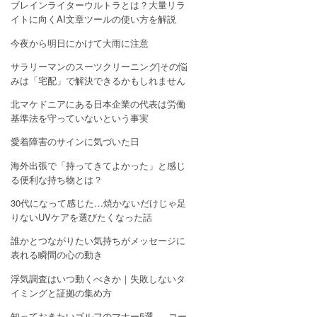
ブレインライターウルトラとは？大量リラ
イトに向くAI文章ツールの使い方を解説
今夜から明日にかけて大雨に注意
サラリーマンのスーツクリーニング|その悩
みは「宅配」で解決できるかもしれません
北マケドニアにある日本企業の代表は労働
基準法を守っていないという事実
愛着障害のサインに気づいた日
海外出張で「持ってきてよかった」と感じ
る便利な持ち物とは？
30代になって感じた…焼かないだけじゃ足
りないUVケアを選びたくなった話
誰かとつながりたい気持ちがメッセージに
表れる瞬間の心の動き
浮気調査はいつ動くべきか｜失敗しないタ
イミングと証拠の集め方
知っておきたいゴルフのマナー5選 — コー