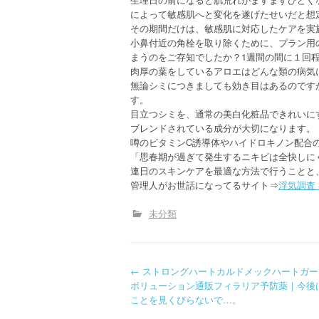
によって敏感肌へと変化を遂げたせいだと想
その期間だけは、敏感肌に対応したケアを実
小鼻付近の角栓を取り除くために、プラン用
まうのをご存知でしたか？1週間の間に１回
肉厚の葉をしているアロエはどんな類の病気
無論シミにつきましても効き目はあるのです
す。
目立つシミを、通常の美白化粧品できれいに
ブレンドされている成分が大切になります。
噂のビタミンC誘導体やハイドロキノン配合
「思春期が過ぎて発生するニキビは全快しに
連日のスキンケアを最適な方法で行うことと
管理人がお世話になってるサイト⇒
浮気調査
未分類
P
←
ストロングハートカルドメックハートガー
ボリューション通販フィラリア予防薬｜今後
o
ことを見くびらないで…。