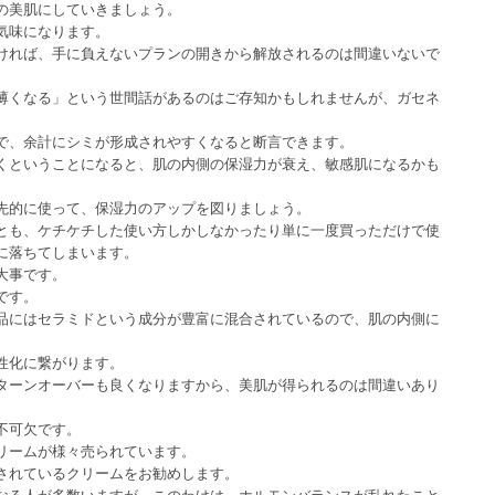
の美肌にしていきましょう。
気味になります。
ければ、手に負えないプランの開きから解放されるのは間違いないで
薄くなる」という世間話があるのはご存知かもしれませんが、ガセネ
で、余計にシミが形成されやすくなると断言できます。
くということになると、肌の内側の保湿力が衰え、敏感肌になるかも
先的に使って、保湿力のアップを図りましょう。
とも、ケチケチした使い方しかしなかったり単に一度買っただけで使
に落ちてしまいます。
大事です。
です。
品にはセラミドという成分が豊富に混合されているので、肌の内側に
性化に繋がります。
ターンオーバーも良くなりますから、美肌が得られるのは間違いあり
不可欠です。
リームが様々売られています。
されているクリームをお勧めします。
なる人が多数いますが、このわけは、ホルモンバランスが乱れたこと