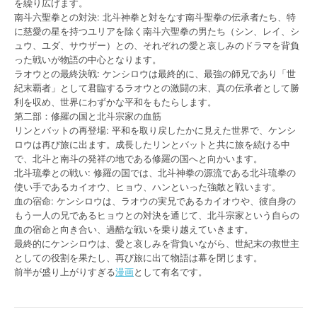
を繰り広げます。
南斗六聖拳との対決: 北斗神拳と対をなす南斗聖拳の伝承者たち、特
に慈愛の星を持つユリアを除く南斗六聖拳の男たち（シン、レイ、シ
ュウ、ユダ、サウザー）との、それぞれの愛と哀しみのドラマを背負
った戦いが物語の中心となります。
ラオウとの最終決戦: ケンシロウは最終的に、最強の師兄であり「世
紀末覇者」として君臨するラオウとの激闘の末、真の伝承者として勝
利を収め、世界にわずかな平和をもたらします。
第二部：修羅の国と北斗宗家の血筋
リンとバットの再登場: 平和を取り戻したかに見えた世界で、ケンシ
ロウは再び旅に出ます。成長したリンとバットと共に旅を続ける中
で、北斗と南斗の発祥の地である修羅の国へと向かいます。
北斗琉拳との戦い: 修羅の国では、北斗神拳の源流である北斗琉拳の
使い手であるカイオウ、ヒョウ、ハンといった強敵と戦います。
血の宿命: ケンシロウは、ラオウの実兄であるカイオウや、彼自身の
もう一人の兄であるヒョウとの対決を通じて、北斗宗家という自らの
血の宿命と向き合い、過酷な戦いを乗り越えていきます。
最終的にケンシロウは、愛と哀しみを背負いながら、世紀末の救世主
としての役割を果たし、再び旅に出て物語は幕を閉じます。
前半が盛り上がりすぎる
漫画
として有名です。