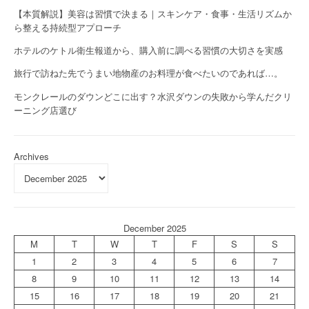
【本質解説】美容は習慣で決まる｜スキンケア・食事・生活リズムか
ら整える持続型アプローチ
ホテルのケトル衛生報道から、購入前に調べる習慣の大切さを実感
旅行で訪ねた先でうまい地物産のお料理が食べたいのであれば…。
モンクレールのダウンどこに出す？水沢ダウンの失敗から学んだクリ
ーニング店選び
Archives
December 2025
M
T
W
T
F
S
S
1
2
3
4
5
6
7
8
9
10
11
12
13
14
15
16
17
18
19
20
21