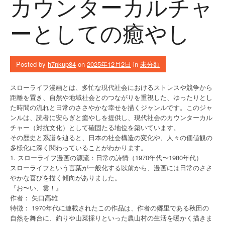
カウンターカルチャ
ーとしての癒やし
Posted by
h7nkup84
on
2025年12月2日
in
未分類
スローライフ漫画とは、多忙な現代社会におけるストレスや競争から
距離を置き、自然や地域社会とのつながりを重視した、ゆったりとし
た時間の流れと日常のささやかな幸せを描くジャンルです。このジャ
ンルは、読者に安らぎと癒やしを提供し、現代社会のカウンターカル
チャー（対抗文化）として確固たる地位を築いています。
その歴史と系譜を辿ると、日本の社会構造の変化や、人々の価値観の
多様化に深く関わっていることがわかります。
1. スローライフ漫画の源流：日常の詩情（1970年代〜1980年代）
スローライフという言葉が一般化する以前から、漫画には日常のささ
やかな喜びを描く傾向がありました。
『お〜い、雲！』
作者： 矢口高雄
特徴： 1970年代に連載されたこの作品は、作者の郷里である秋田の
自然を舞台に、釣りや山菜採りといった農山村の生活を暖かく描きま