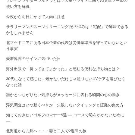
ブレインライターウルトラとは？大量リライトに向くAI文章ツールの
使い方を解説
今夜から明日にかけて大雨に注意
サラリーマンのスーツクリーニング|その悩みは「宅配」で解決できる
かもしれません
北マケドニアにある日本企業の代表は労働基準法を守っていないとい
う事実
愛着障害のサインに気づいた日
海外出張で「持ってきてよかった」と感じる便利な持ち物とは？
30代になって感じた…焼かないだけじゃ足りないUVケアを選びたく
なった話
誰かとつながりたい気持ちがメッセージに表れる瞬間の心の動き
浮気調査はいつ動くべきか｜失敗しないタイミングと証拠の集め方
知っておきたいゴルフのマナー5選 — コースで恥をかかないために
—
北海道から九州へ・・・妻と二人で2週間の旅