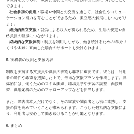
できます。
–
社会参加の促進
：職場や仲間との交流を通じて、社会性やコミュニ
ケーション能力を育むことができるため、孤立感の解消にもつながり
ます。
–
経済的自立支援
：就労による収入が得られるため、生活の安定や自
己負担の軽減につながります。
–
継続的な支援体制
：制度を利用しながら、働き続けるための環境づ
くりや困難に直面した場合のサポートも受けられます。
5. 実務者の役割と支援内容
制度を実施する支援員や職員の役割も非常に重要です。彼らは、利用
者の適性や希望を把握した上で、最適な支援プランを作成します。具
体的には、働くためのスキル訓練、職場見学や実習の調整、面接練
習、職場定着のためのフォローアップなどを担当します。
また、障害者本人だけでなく、その家族や関係者とも密に連携し、支
援の質を高めていくことが求められます。こうした包括的な支援によ
り、利用者は安心して働き続けることが可能となります。
6. まとめ