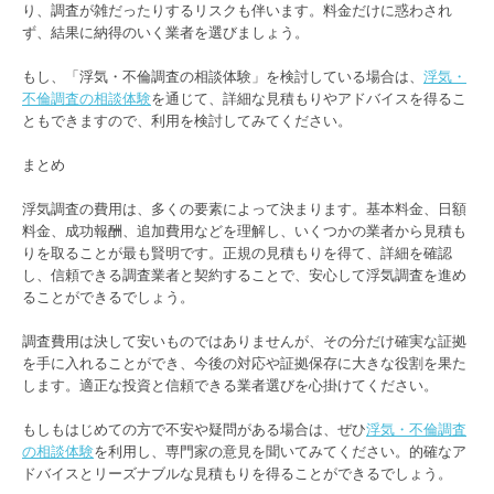
り、調査が雑だったりするリスクも伴います。料金だけに惑わされ
ず、結果に納得のいく業者を選びましょう。
もし、「浮気・不倫調査の相談体験」を検討している場合は、
浮気・
不倫調査の相談体験
を通じて、詳細な見積もりやアドバイスを得るこ
ともできますので、利用を検討してみてください。
まとめ
浮気調査の費用は、多くの要素によって決まります。基本料金、日額
料金、成功報酬、追加費用などを理解し、いくつかの業者から見積も
りを取ることが最も賢明です。正規の見積もりを得て、詳細を確認
し、信頼できる調査業者と契約することで、安心して浮気調査を進め
ることができるでしょう。
調査費用は決して安いものではありませんが、その分だけ確実な証拠
を手に入れることができ、今後の対応や証拠保存に大きな役割を果た
します。適正な投資と信頼できる業者選びを心掛けてください。
もしもはじめての方で不安や疑問がある場合は、ぜひ
浮気・不倫調査
の相談体験
を利用し、専門家の意見を聞いてみてください。的確なア
ドバイスとリーズナブルな見積もりを得ることができるでしょう。