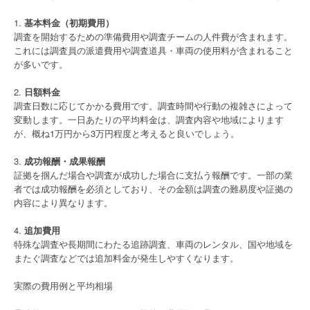
1.
基本料金（初期費用）
調査を開始するための準備費用や調査チームの人件費が含まれます。
これには調査員の派遣費用や調査道具・車両の使用料が含まれること
が多いです。
2.
日額料金
調査日数に応じてかかる費用です。調査時間や行動の複雑さによって
変動します。一日あたりの平均料金は、調査内容や地域によります
が、概ね1万円から3万円程度と考えると良いでしょう。
3.
成功報酬・成果報酬
証拠を掴んだ場合や調査が成功した場合に支払う報酬です。一部の業
者では成功報酬を必須としており、その金額は調査の難易度や証拠の
内容により異なります。
4.
追加費用
特殊な調査や長期間にわたる追跡調査、車両のレンタル、国や地域を
またぐ調査などでは追加料金が発生しやすくなります。
実際の費用例と平均相場