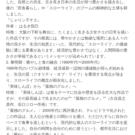
した。自然との共生、古き良き日本の生活が持つ豊かさを描き出し、
後の「田舎暮らし」や「スローライフ」のブームの精神的な土壌を耕
しました。
『じゃりン子チエ』
作者： はるき悦巳
特徴： 大阪の下町を舞台に、たくましく生きる少女チエの日常を描い
た作品ですが、その根底には、華やかさとは無縁な場所にある人々の
情の深さや、生活の知恵といった、現代的な「スローライフ」の価値
観に通じる要素があります。経済的な豊かさではなく、人間関係の豊
かさが幸福であるというメッセージが込められています。
2. 黎明期：癒やしと食の融合（1990年代〜2000年代）
1990年代のバブル崩壊後、経済成長一辺倒の価値観が揺らぎ始める
と、生活の質（クオリティ・オブ・ライフ）を重視する視点が強ま
り、スローライフの概念が顕在化しました。
『美味しんぼ』から『孤独のグルメ』へ
特徴： 『美味しんぼ』は食をテーマに社会や歴史を語る壮大な作品で
すが、その延長線上で生まれたのが**『孤独のグルメ』**（久住昌之
原作、谷口ジロー作画）です。
『孤独のグルメ』： 2000年代に再評価され、テレビドラマ化された
この作品は、主人公が他者との関わりを避け、ただひたすらに自分の
ペースで食事を楽しむという、現代的な個人のスローライフの形を提
示しました。自分の時間を自分のために使うという、都市生活におけ
る「癒やし」の形を定義しました。