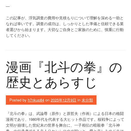
—
この記事が、浮気調査の費用や見積もりについて理解を深める一助と
なれば幸いです。調査の成功は、しっかりとした準備と信頼できる業
者選びから始まります。大切なご自身とご家族のために、慎重に行動
してください。
漫画『北斗の拳』の
歴史とあらすじ
Posted by
h7nkup84
on
2025年12月9日
in
未分類
『北斗の拳』は、武論尊（原作）と原哲夫（作画）による日本の格闘
漫画であり、1980年代を代表する大ヒット作品です。核戦争によって
文明が崩壊した世紀末の世界を舞台に、一子相伝の暗殺拳「北斗神
拳」の伝承者である主人公ケンシロウの戦いと、愛と哀しみのドラマ