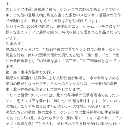
す。
スピンオフ作品: 連載終了後も、ケンシロウの師兄であるラオウやト
キ、その他の登場人物に焦点を当てた多数のスピンオフ漫画や外伝作
品が制作され、現在もその世界観は広がり続けています。
新シリーズ: 2000年代以降も、劇場版アニメ、ゲーム、パチスロなど
様々な形でメディア展開が続き、時代を超えて愛される作品となって
います。
2. あらすじ
物語は大きく分けて、**核戦争後の世界でケンシロウが旅をしながら
悪党を討ち、南斗六聖拳の宿命の男たちと戦う「第一部」**と、**北
斗神拳伝承者としての試練を描く「第二部」**の二部構成となってい
ます。
第一部：南斗六聖拳との戦い
世紀末の幕開け: 核戦争により文明社会が崩壊し、水や食料を求める
暴力の世紀となった世界。主人公のケンシロウは、一子相伝の暗殺
拳・北斗神拳の伝承者として旅をしています。
ユリアと復讐: ケンシロウは、元々北斗神拳の伝承者候補であったシ
ンに、恋人ユリアを奪われ、胸に七つの傷を刻まれます。ケンシロウ
の旅は、ユリアを取り戻すためのシンへの復讐から始まります。
師兄たちとの宿命: 旅の途中で、ケンシロウは北斗神拳の伝承者候補
であった3人の兄、すなわちラオウ（剛の拳）、トキ（柔の拳）、**ジ
ャギ（非道な拳）**と再会し、それぞれの生き様をかけた壮絶な戦い