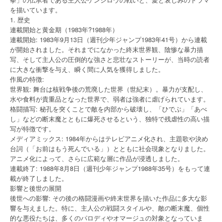
を描いています。
1. 歴史
連載開始と黄金期（1983年?1988年）
連載開始: 1983年9月13日（週刊少年ジャンプ1983年41号）から連載
が開始されました。それまでになかった終末世界観、陰惨な暴力描
写、そして主人公の圧倒的な強さと悲壮なストーリーが、当時の読者
に大きな衝撃を与え、瞬く間に人気を獲得しました。
作風の特徴:
世界観: 舞台は核戦争後の荒廃した世界（世紀末）。暴力が支配し、
水や食料が貴重品となった世界で、弱者は強者に虐げられています。
格闘描写: 秘孔を突くことで敵を内部から破壊し、「ひでぶ」「あべ
し」などの断末魔とともに爆死させるという、独特で残虐性の高い描
写が特徴です。
メディアミックス: 1984年からはテレビアニメ化され、主題歌や決め
台詞（「お前はもう死んでいる」）とともに社会現象となりました。
アニメ化によって、さらに広範な層に作品が浸透しました。
連載終了: 1988年8月8日（週刊少年ジャンプ1988年35号）をもって連
載が終了しました。
影響と後世の展開
後世への影響: その後の格闘漫画や終末世界を描いた作品に多大な影
響を与えました。特に、主人公の戦闘スタイルや、敵の断末魔、個性
的な悪役たちは、多くのパロディやオマージュの対象となっていま