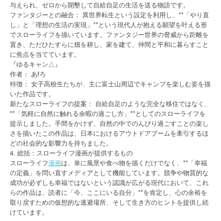
与えられ、ゼロから開墾して自給自足の生活を送る物語です。
ファンタジーとの融合： 異世界転生という設定を利用し、**「やり直
し」と「理想の生活の実現」**という現代人が抱える願望を叶える形
でスローライフを描いています。ファンタジー世界の脅威から距離を
置き、ただひたすらに畑を耕し、家を建て、仲間と平和に暮らすこと
に焦点を当てています。
『ゆるキャン△』
作者： あfろ
特徴： 女子高校生たちが、主に富士山周辺でキャンプを楽しむ姿を描
いた作品です。
新たなスローライフの提案： 自給自足のような完全な移住ではなく、
**「気軽に自然に触れる余暇の過ごし方」**としてのスローライフを
提示しました。手間をかけず、自然の中でのんびり過ごすことの楽し
さを描いたこの作品は、日本におけるアウトドアブームを牽引するほ
どの社会的な影響力を持ちました。
4. 総括：スローライフ漫画が提供するもの
スローライフ
漫画
は、単に風景や食べ物を描くだけでなく、**「幸福
の定義」を問い直すメディアとして機能しています。競争や物質的な
成功が必ずしも幸福ではないという認識が広がる現代において、これ
らの作品は、読者に「今、ここにいる自分」**を肯定し、心の余裕を
取り戻すための仮想的な逃避場所、そして生き方のヒントを提供し続
けています。