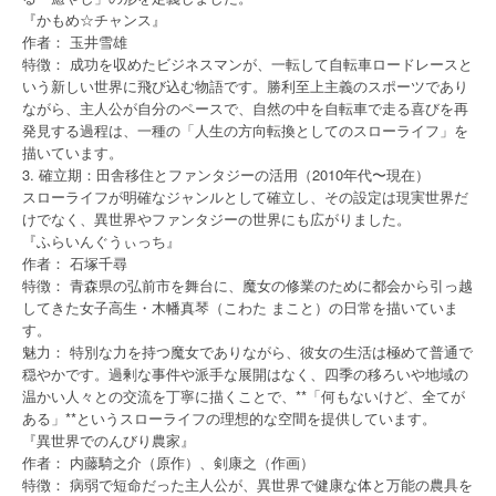
『かもめ☆チャンス』
作者： 玉井雪雄
特徴： 成功を収めたビジネスマンが、一転して自転車ロードレースと
いう新しい世界に飛び込む物語です。勝利至上主義のスポーツであり
ながら、主人公が自分のペースで、自然の中を自転車で走る喜びを再
発見する過程は、一種の「人生の方向転換としてのスローライフ」を
描いています。
3. 確立期：田舎移住とファンタジーの活用（2010年代〜現在）
スローライフが明確なジャンルとして確立し、その設定は現実世界だ
けでなく、異世界やファンタジーの世界にも広がりました。
『ふらいんぐうぃっち』
作者： 石塚千尋
特徴： 青森県の弘前市を舞台に、魔女の修業のために都会から引っ越
してきた女子高生・木幡真琴（こわた まこと）の日常を描いていま
す。
魅力： 特別な力を持つ魔女でありながら、彼女の生活は極めて普通で
穏やかです。過剰な事件や派手な展開はなく、四季の移ろいや地域の
温かい人々との交流を丁寧に描くことで、**「何もないけど、全てが
ある」**というスローライフの理想的な空間を提供しています。
『異世界でのんびり農家』
作者： 内藤騎之介（原作）、剣康之（作画）
特徴： 病弱で短命だった主人公が、異世界で健康な体と万能の農具を