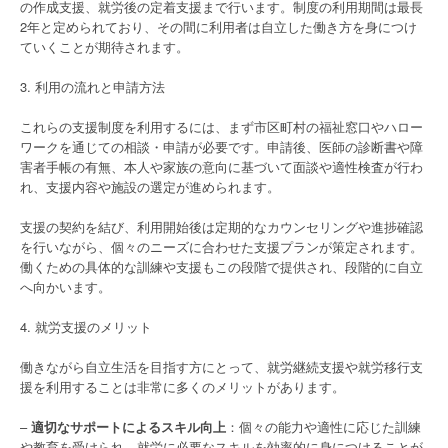
の作成支援、就労後の定着支援まで行います。制度の利用期間は最長
2年と定められており、その間に利用者は自立した働き方を身につけ
ていくことが期待されます。
3. 利用の流れと申請方法
これらの支援制度を利用するには、まず市区町村の福祉窓口やハロー
ワークを通じての相談・申請が必要です。申請後、医師の診断書や障
害者手帳の有無、本人や家族の意向に基づいて面談や適性検査が行わ
れ、支援内容や施設の選定が進められます。
支援の契約を結び、利用開始後は定期的なカウンセリングや進捗確認
を行いながら、個々のニーズに合わせた支援プランが策定されます。
働くための具体的な訓練や支援もこの段階で提供され、段階的に自立
へ向かいます。
4. 就労支援のメリット
働きながら自立生活を目指す方にとって、就労継続支援や就労移行支
援を利用することは非常に多くのメリットがあります。
–
適切なサポートによるスキル向上
：個々の能力や適性に応じた訓練
や教育を受けられ、就労に必要なスキルを効率的に身につけることが