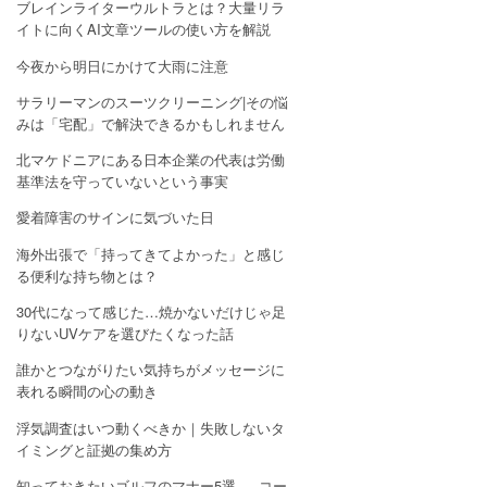
ブレインライターウルトラとは？大量リラ
イトに向くAI文章ツールの使い方を解説
今夜から明日にかけて大雨に注意
サラリーマンのスーツクリーニング|その悩
みは「宅配」で解決できるかもしれません
北マケドニアにある日本企業の代表は労働
基準法を守っていないという事実
愛着障害のサインに気づいた日
海外出張で「持ってきてよかった」と感じ
る便利な持ち物とは？
30代になって感じた…焼かないだけじゃ足
りないUVケアを選びたくなった話
誰かとつながりたい気持ちがメッセージに
表れる瞬間の心の動き
浮気調査はいつ動くべきか｜失敗しないタ
イミングと証拠の集め方
知っておきたいゴルフのマナー5選 — コー