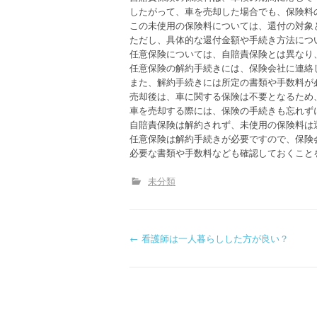
したがって、車を売却した場合でも、保険料
この未使用の保険料については、還付の対象
ただし、具体的な還付金額や手続き方法につ
任意保険については、自賠責保険とは異なり
任意保険の解約手続きには、保険会社に連絡
また、解約手続きには所定の書類や手数料が
売却後は、車に関する保険は不要となるため
車を売却する際には、保険の手続きも忘れず
自賠責保険は解約されず、未使用の保険料は
任意保険は解約手続きが必要ですので、保険
必要な書類や手数料なども確認しておくこと
未分類
P
←
看護師は一人暮らしした方が良い？
o
s