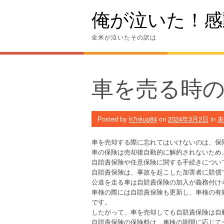
Skip
俺が泣いた！感
to
content
全米が泣いたその訳は
車を売る時
Posted by
h7nkup84
on
2024年3月2日
in
未
車を売却する際に忘れてはいけないのは、保
車の保険は売却後自動的に解約されないため
自賠責保険や任意保険に関する手続きについ
自賠責保険は、事故を起こした加害者に賠償
公道を走る車は自賠責保険の加入が義務付け
車検の際には自賠責保険も更新し、車検の有
です。
したがって、車を売却しても自賠責保険は自
自賠責保険の保険料は、車検の期間に応じて