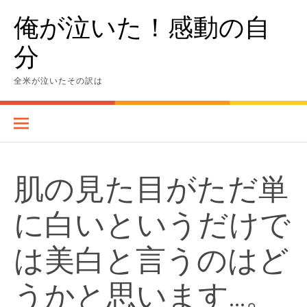
Skip
俺が泣いた！感動の自
to
content
分
全米が泣いたその訳は
肌の見た目がただ単
に白いというだけで
は美白と言うのはど
うかと思います…。