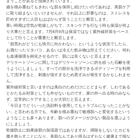
まうことがあると指摘されています。
歳を積み重ねてもきれいな肌を保持し続けたいのであれば、美肌ケア
に取り組まないといけませんが、それ以上に肝要なのは、ストレスを
貯めすぎずに人目もはばからず笑うことだと断言します。
寒い時期は空気が乾燥しがちで、スキンケアを行なう時も保湿が何よ
り大事だと言えます。7月8月9月は保湿ではなく紫外線対策をベース
として行うことが重要だと断言します。
「肌荒れがどうにも快方に向かわない」というような状況でしたら、
お酒だったりタバコ、あるいは冷えた飲み物は控えてください。何れ
も血液循環を鈍化させるので、肌には良くないと言えます。
デリケートゾーンに関してはデリケートゾーンに的を絞った石鹸を使
うようにしましょう。すべての部分を洗浄できるボディソープを利用
して洗浄すると、刺激が強すぎるため黒ずみが発生するかもしれませ
ん。
紫外線対策と言いますのは美白のためだけにとどまらず、しわである
とかたるみ対策としても外せないものです。家の外へ出る時のみなら
ず、定常的にケアすることが大切だと言えます。
「今日までどういった洗顔料を使用してもトラブルになったことがな
い」と言われる方でも、年齢を積み重ねて敏感肌へと変化するという
ようなことも多々あります。肌へのダメージが少ない製品を選ぶよう
にしましょう。
乾燥防止に効果抜群の加湿器ではありますが、掃除をしないとカビを
撒き散らすことになり、美肌なんてあり得るはずもなく健康まで損な