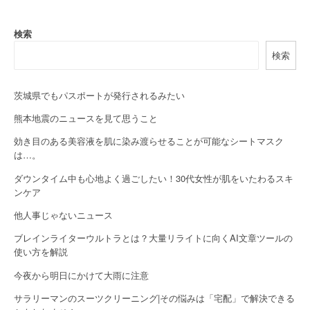
a
検索
v
検索
i
g
茨城県でもパスポートが発行されるみたい
a
熊本地震のニュースを見て思うこと
効き目のある美容液を肌に染み渡らせることが可能なシートマスク
t
は…。
i
ダウンタイム中も心地よく過ごしたい！30代女性が肌をいたわるスキ
o
ンケア
他人事じゃないニュース
n
ブレインライターウルトラとは？大量リライトに向くAI文章ツールの
使い方を解説
今夜から明日にかけて大雨に注意
サラリーマンのスーツクリーニング|その悩みは「宅配」で解決できる