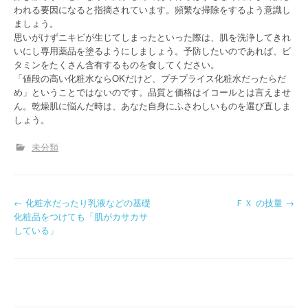
われる要因になると指摘されています。頻繁な掃除をするよう意識し
ましょう。
思いがけずニキビが生じてしまったといった際は、肌を洗浄してきれ
いにし専用薬品を塗るようにしましょう。予防したいのであれば、ビ
タミンをたくさん含有するものを食してください。
「値段の高い化粧水ならOKだけど、プチプライス化粧水だったらだ
め」ということではないのです。品質と価格はイコールとは言えませ
ん。乾燥肌に悩んだ時は、あなた自身にふさわしいものを選び直しま
しょう。
未分類
P
←
化粧水だったり乳液などの基礎
ＦＸ の技量
→
化粧品をつけても「肌がカサカサ
o
している」
s
t
n