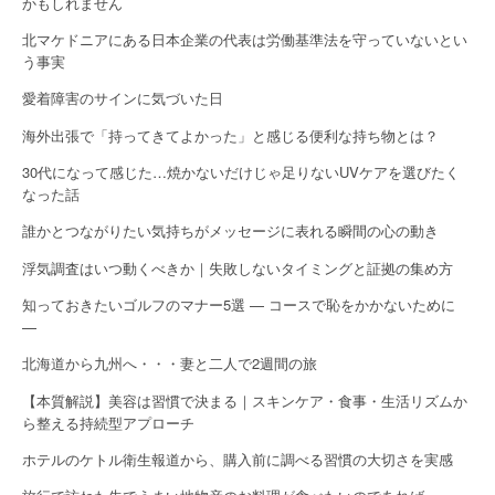
かもしれません
北マケドニアにある日本企業の代表は労働基準法を守っていないとい
う事実
愛着障害のサインに気づいた日
海外出張で「持ってきてよかった」と感じる便利な持ち物とは？
30代になって感じた…焼かないだけじゃ足りないUVケアを選びたく
なった話
誰かとつながりたい気持ちがメッセージに表れる瞬間の心の動き
浮気調査はいつ動くべきか｜失敗しないタイミングと証拠の集め方
知っておきたいゴルフのマナー5選 — コースで恥をかかないために
—
北海道から九州へ・・・妻と二人で2週間の旅
【本質解説】美容は習慣で決まる｜スキンケア・食事・生活リズムか
ら整える持続型アプローチ
ホテルのケトル衛生報道から、購入前に調べる習慣の大切さを実感