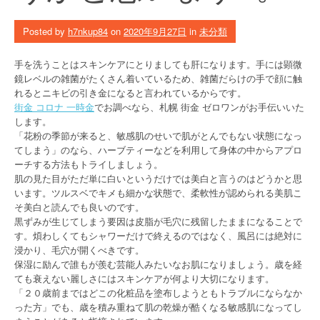
Posted by
h7nkup84
on
2020年9月27日
in
未分類
手を洗うことはスキンケアにとりましても肝になります。手には顕微
鏡レベルの雑菌がたくさん着いているため、雑菌だらけの手で顔に触
れるとニキビの引き金になると言われているからです。
街金 コロナ 一時金
でお調べなら、札幌 街金 ゼロワンがお手伝いいた
します。
「花粉の季節が来ると、敏感肌のせいで肌がとんでもない状態になっ
てしまう」のなら、ハーブティーなどを利用して身体の中からアプロ
ーチする方法もトライしましょう。
肌の見た目がただ単に白いというだけでは美白と言うのはどうかと思
います。ツルスベでキメも細かな状態で、柔軟性が認められる美肌こ
そ美白と読んでも良いのです。
黒ずみが生じてしまう要因は皮脂が毛穴に残留したままになることで
す。煩わしくてもシャワーだけで終えるのではなく、風呂には絶対に
浸かり、毛穴が開くべきです。
保湿に励んで誰もが羨む芸能人みたいなお肌になりましょう。歳を経
ても衰えない麗しさにはスキンケアが何より大切になります。
「２０歳前まではどこの化粧品を塗布しようともトラブルにならなか
った方」でも、歳を積み重ねて肌の乾燥が酷くなる敏感肌になってし