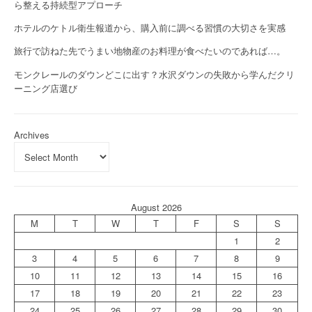
ら整える持続型アプローチ
ホテルのケトル衛生報道から、購入前に調べる習慣の大切さを実感
旅行で訪ねた先でうまい地物産のお料理が食べたいのであれば…。
モンクレールのダウンどこに出す？水沢ダウンの失敗から学んだクリ
ーニング店選び
Archives
August 2026
M
T
W
T
F
S
S
1
2
3
4
5
6
7
8
9
10
11
12
13
14
15
16
17
18
19
20
21
22
23
24
25
26
27
28
29
30