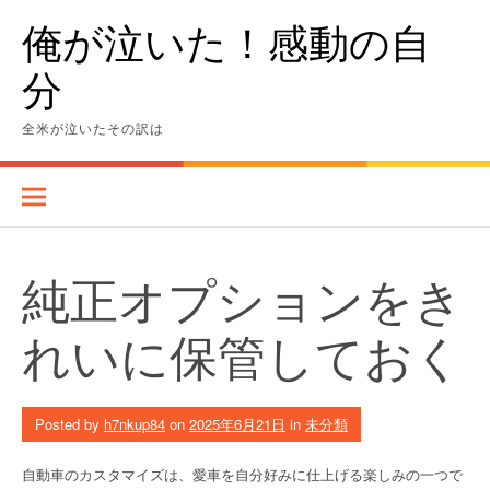
Skip
俺が泣いた！感動の自
to
content
分
全米が泣いたその訳は
純正オプションをき
れいに保管しておく
Posted by
h7nkup84
on
2025年6月21日
in
未分類
自動車のカスタマイズは、愛車を自分好みに仕上げる楽しみの一つで