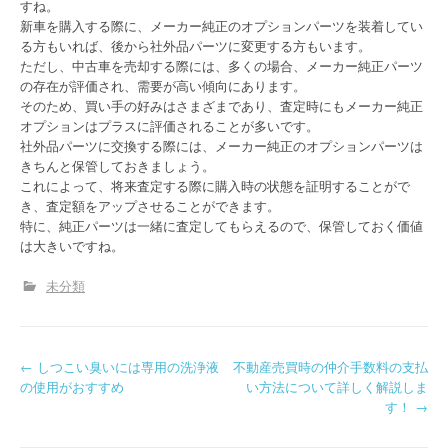
すね。
新車を購入する際に、メーカー純正のオプションパーツを装着してい
る方もいれば、後から社外品パーツに変更する方もいます。
ただし、中古車を売却する際には、多くの場合、メーカー純正パーツ
の存在が評価され、需要が高い傾向にあります。
そのため、買い手の好みはさまざまであり、査定時にもメーカー純正
オプションはプラスに評価されることが多いです。
社外品パーツに交換する際には、メーカー純正のオプションパーツは
きちんと保管しておきましょう。
これによって、将来査定する際に購入時の状態を証明することがで
き、査定額をアップさせることができます。
特に、純正パーツは一緒に査定してもらえるので、保管しておく価値
は大きいですね。
未分類
P
←
しつこい臭いには専用の洗浄液
不動産売買時の仲介手数料の支払
の使用がおすすめ
い方法について詳しく解説しま
o
す！
→
s