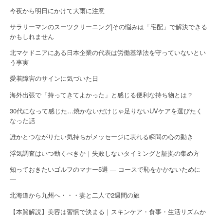
今夜から明日にかけて大雨に注意
サラリーマンのスーツクリーニング|その悩みは「宅配」で解決できる
かもしれません
北マケドニアにある日本企業の代表は労働基準法を守っていないとい
う事実
愛着障害のサインに気づいた日
海外出張で「持ってきてよかった」と感じる便利な持ち物とは？
30代になって感じた…焼かないだけじゃ足りないUVケアを選びたく
なった話
誰かとつながりたい気持ちがメッセージに表れる瞬間の心の動き
浮気調査はいつ動くべきか｜失敗しないタイミングと証拠の集め方
知っておきたいゴルフのマナー5選 — コースで恥をかかないために
—
北海道から九州へ・・・妻と二人で2週間の旅
【本質解説】美容は習慣で決まる｜スキンケア・食事・生活リズムか