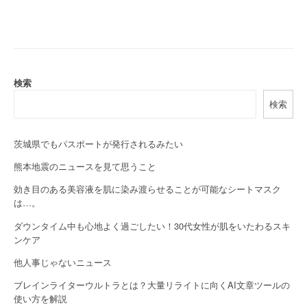
t
n
a
検索
v
検索
i
g
茨城県でもパスポートが発行されるみたい
a
熊本地震のニュースを見て思うこと
効き目のある美容液を肌に染み渡らせることが可能なシートマスク
t
は…。
i
ダウンタイム中も心地よく過ごしたい！30代女性が肌をいたわるスキ
o
ンケア
他人事じゃないニュース
n
ブレインライターウルトラとは？大量リライトに向くAI文章ツールの
使い方を解説