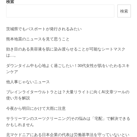
検索
v
検索
i
g
茨城県でもパスポートが発行されるみたい
a
熊本地震のニュースを見て思うこと
効き目のある美容液を肌に染み渡らせることが可能なシートマスク
t
は…。
i
ダウンタイム中も心地よく過ごしたい！30代女性が肌をいたわるスキ
o
ンケア
他人事じゃないニュース
n
ブレインライターウルトラとは？大量リライトに向くAI文章ツールの
使い方を解説
今夜から明日にかけて大雨に注意
サラリーマンのスーツクリーニング|その悩みは「宅配」で解決できる
かもしれません
北マケドニアにある日本企業の代表は労働基準法を守っていないとい