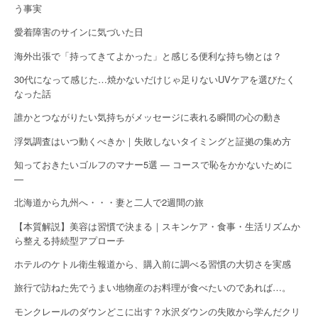
う事実
愛着障害のサインに気づいた日
海外出張で「持ってきてよかった」と感じる便利な持ち物とは？
30代になって感じた…焼かないだけじゃ足りないUVケアを選びたく
なった話
誰かとつながりたい気持ちがメッセージに表れる瞬間の心の動き
浮気調査はいつ動くべきか｜失敗しないタイミングと証拠の集め方
知っておきたいゴルフのマナー5選 — コースで恥をかかないために
—
北海道から九州へ・・・妻と二人で2週間の旅
【本質解説】美容は習慣で決まる｜スキンケア・食事・生活リズムか
ら整える持続型アプローチ
ホテルのケトル衛生報道から、購入前に調べる習慣の大切さを実感
旅行で訪ねた先でうまい地物産のお料理が食べたいのであれば…。
モンクレールのダウンどこに出す？水沢ダウンの失敗から学んだクリ