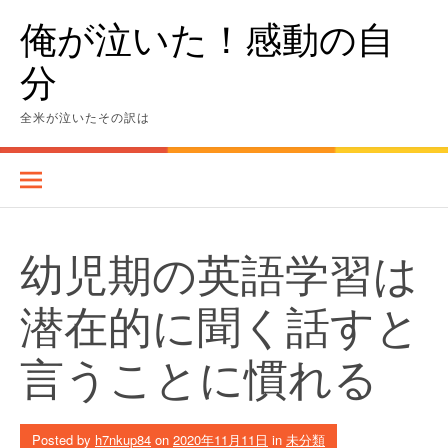
Skip
俺が泣いた！感動の自
to
content
分
全米が泣いたその訳は
幼児期の英語学習は
潜在的に聞く話すと
言うことに慣れる
Posted by
h7nkup84
on
2020年11月11日
in
未分類