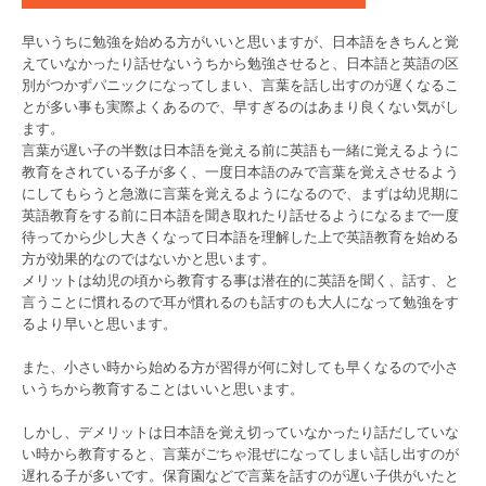
早いうちに勉強を始める方がいいと思いますが、日本語をきちんと覚
えていなかったり話せないうちから勉強させると、日本語と英語の区
別がつかずパニックになってしまい、言葉を話し出すのが遅くなるこ
とが多い事も実際よくあるので、早すぎるのはあまり良くない気がし
ます。
言葉が遅い子の半数は日本語を覚える前に英語も一緒に覚えるように
教育をされている子が多く、一度日本語のみで言葉を覚えさせるよう
にしてもらうと急激に言葉を覚えるようになるので、まずは幼児期に
英語教育をする前に日本語を聞き取れたり話せるようになるまで一度
待ってから少し大きくなって日本語を理解した上で英語教育を始める
方が効果的なのではないかと思います。
メリットは幼児の頃から教育する事は潜在的に英語を聞く、話す、と
言うことに慣れるので耳が慣れるのも話すのも大人になって勉強をす
るより早いと思います。
また、小さい時から始める方が習得が何に対しても早くなるので小さ
いうちから教育することはいいと思います。
しかし、デメリットは日本語を覚え切っていなかったり話だしていな
い時から教育すると、言葉がごちゃ混ぜになってしまい話し出すのが
遅れる子が多いです。保育園などで言葉を話すのが遅い子供がいたと