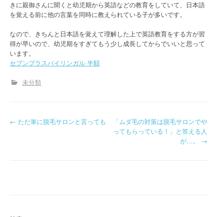
きに親御さんに聞くと幼児期から英語などの教育をしていて、日本語
を覚える前に他の言葉を同時に教えられている子が多いです。
なので、きちんと日本語を覚えて理解した上で英語教育をする方が習
得が早いので、幼児期をすぎてもう少し成長してからでいいと思って
います。
セブンプラスバイリンガル 半額
未分類
P
←
ただ単に脱毛サロンと言っても
「ムダ毛の対策は脱毛サロンでや
ってもらっている！」と答える人
o
が…。
→
s
t
n
a