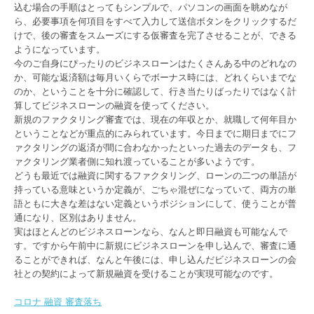
込む場合の手順はとってもシンプルで、パソコンの画面を眺めなが
ら、必要事項を何項目をすべて入力して送信ボタンをクリックするだ
けで、後の審査をスムーズにする仮審査を完了させることが、できる
ようになっています。
今のご自身にぴったりのビジネスローンはたくさんある中のどれなの
か、可能な返済額は毎月いくらでボーナス時には、どれくらいまでな
のか、ということを十分に確認して、行き当たりばったりではなく計
算してビジネスローンの融資を使ってください。
新規のファクタリング審査では、現在の年収とか、就職して何年目か
ということなどが重点的にみられています。今日までに期日までにフ
ァクタリングの返済が間に合わなかったといった過去のデータも、フ
ァクタリング業者側に知れ渡っていることが多いようです。
どうも最近では融資に関するファクタリング、ローンの二つの単語が
持っている意味というか定義が、ごちゃ混ぜになっていて、両方の単
語ともに大きな差はない定義というポジションにして、使うことが普
通になり、区別はありません。
実はほとんどのビジネスローンなら、なんと即日融資も可能なんで
す。ですから午前中に新規にビジネスローンを申し込んで、審査に通
ることができれば、なんと午後には、申し込んだビジネスローンの会
社との契約によって新規融資を受けることが実現可能なのです。
コロナ 融資 審査落ち