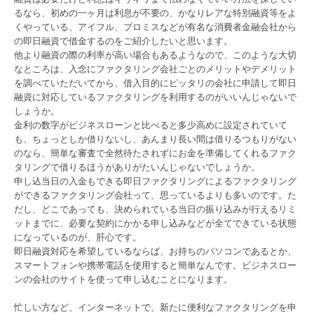
るなら、初めの一ヶ月は利息が不要の、かなりレアな特別融資等をよ
くやっている、アイフル、プロミスなどが有名な消費者金融会社から
の即日融資で借金するのをご紹介したいと思います。
他より融資の際の利率が高い場合もあるようなので、このような大切
なところは、入念にファクタリング会社ごとのメリットやデメリット
を調べていただいてから、借入目的にピッタリの会社に申請して即日
融資に対応しているファクタリングを利用するのがいいんじゃないで
しょうか。
金利の数字がビジネスローンと比べると多少高めに設定されていて
も、ちょっとしか借りないし、あんまり長い間は借りるつもりがない
のなら、簡単な審査で全然待たされずにお金を準備してくれるファク
タリングで借りるほうがありがたいんじゃないでしょうか。
申し込当日の入金もできる即日ファクタリングによるファクタリング
ができるファクタリング会社って、思っているよりも多いのです。た
だし、どこであっても、決められている当日の振り込みが行えるリミ
ットまでに、必要な契約にかかる申し込みなどが全てできている状態
になっているのが、肝心です。
即日融資対応を希望しているならば、お持ちのパソコンであるとか、
スマートフォンや携帯電話を使用すると簡単なんです。ビジネスロー
ンの会社のサイトを使って申し込むことになります。
忙しい方など、インターネットで、新たに便利なファクタリングを申