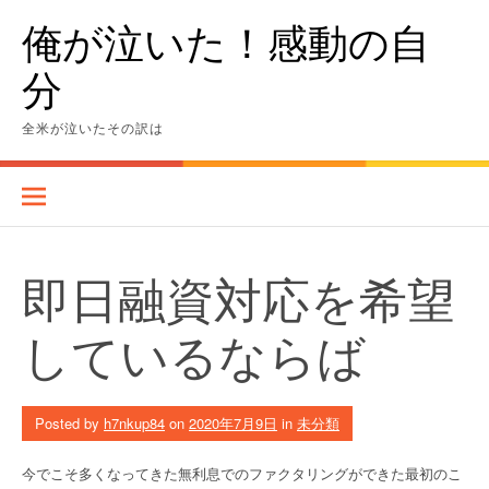
Skip
俺が泣いた！感動の自
to
content
分
全米が泣いたその訳は
即日融資対応を希望
しているならば
Posted by
h7nkup84
on
2020年7月9日
in
未分類
今でこそ多くなってきた無利息でのファクタリングができた最初のこ