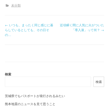
未分類
P
←
いつも、まったく同じ感じに暮
近頃瞬く間に人気に火がついた
らしているとしても、その日そ
「導入液」って何？
→
o
の…
s
t
n
a
検索
v
検索
i
g
茨城県でもパスポートが発行されるみたい
a
熊本地震のニュースを見て思うこと