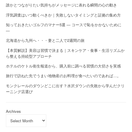
誰かとつながりたい気持ちがメッセージに表れる瞬間の心の動き
浮気調査はいつ動くべきか｜失敗しないタイミングと証拠の集め方
知っておきたいゴルフのマナー5選 — コースで恥をかかないために
—
北海道から九州へ・・・妻と二人で2週間の旅
【本質解説】美容は習慣で決まる｜スキンケア・食事・生活リズムか
ら整える持続型アプローチ
ホテルのケトル衛生報道から、購入前に調べる習慣の大切さを実感
旅行で訪ねた先でうまい地物産のお料理が食べたいのであれば…。
モンクレールのダウンどこに出す？水沢ダウンの失敗から学んだクリ
ーニング店選び
Archives