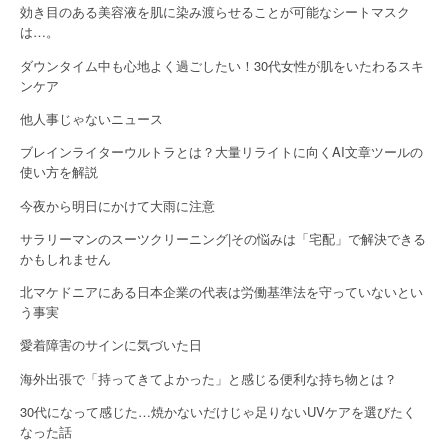
効き目のある美容液を肌に染み渡らせることが可能なシートマスク
t
は…。
i
ダウンタイム中も心地よく過ごしたい！30代女性が肌をいたわるスキ
o
ンケア
他人事じゃないニュース
n
ブレインライターウルトラとは？大量リライトに向くAI文章ツールの
使い方を解説
今夜から明日にかけて大雨に注意
サラリーマンのスーツクリーニング|その悩みは「宅配」で解決できる
かもしれません
北マケドニアにある日本企業の代表は労働基準法を守っていないとい
う事実
愛着障害のサインに気づいた日
海外出張で「持ってきてよかった」と感じる便利な持ち物とは？
30代になって感じた…焼かないだけじゃ足りないUVケアを選びたく
なった話