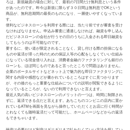
ろは、新規融資の場合に対して、最初の7日間だけ無利息という条件
があったのです。昨今は新規に限らず３０日間は無利息でOKという
商品が、無利息期間の最長のものになり、一層使いやすくなっていま
す。
便利なビジネスローンを利用する際には、当たり前ですが審査を受け
なければなりません。申込み審査に通過しなければ、融資を申し込ん
だビジネスローンの会社が行うその日のうちに入金される即日融資を
してもらうのは不可能なのです。
要するに、使い道が限定されることなく、貸し付ける際の担保になる
ものや返済が滞った時のための保証人等の心配をしなくていい仕組み
になっている現金借り入れは、消費者金融のファクタリングも銀行の
ローンも、ほぼ同じものであると言ったところで問題はありません。
企業のポータルサイトなどネット上で魅力的な即日ファクタリングに
関する内容や感想などが書かれているところはすぐに見つかります
が、その後のもっと重要な仕組みについての説明が閲覧できるように
なっているところが、ないので利用できないと言えます。
最近人気の高いビジネスローンのメリットの一つは、時間に制限され
ずに、返済できる点だと言えます。あちこちのコンビニの店内に置か
れているATMを画面を見ながら操作していただくとお店に行く時間が
とれなくても随時返済だって可能だし、ホームページなどからの返済
もできちゃいます。
融資は必要だけど利息はギリギリまで払わなくていい方法を探してい