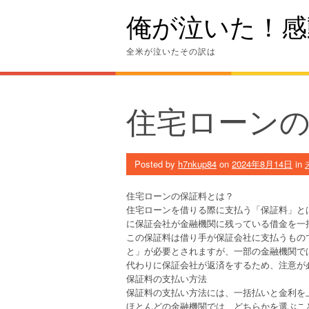
Skip
俺が泣いた！感
to
content
全米が泣いたその訳は
住宅ローン
Posted by
h7nkup84
on
2024年8月14日
in
住宅ローンの保証料とは？
住宅ローンを借りる際に支払う「保証料」と
に保証会社が金融機関に残っている借金を一
この保証料は借り手が保証会社に支払うもの
と」が必要とされますが、一部の金融機関で
代わりに保証会社が返済をするため、注意が
保証料の支払い方法
保証料の支払い方法には、一括払いと金利を
ほとんどの金融機関では、どちらかを選ぶこ