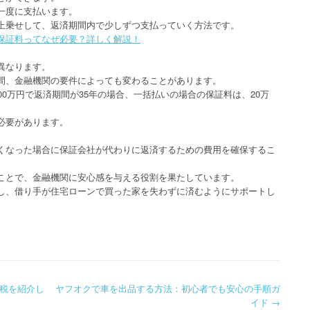
一度に支払います。
上乗せして、返済期間内で少しずつ支払っていく方法です。
保証料ってなぜ必要？詳しく解説！
異なります。
間、金融機関の要件によっても変わることがあります。
00万円で返済期間が35年の場合、一括払いの場合の保証料は、20万
必要があります。
くなった場合に保証会社が代わりに返済するための費用を確保するこ
ことで、金融機関に安心感を与える役割を果たしています。
し、借り手が住宅ローンで買った家を失わずに済むようにサポートし
税を紹介し
ヤフオクで車を出品する方法：初心者でも安心の手順ガ
イド
→