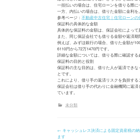
一括払いの場合は、住宅ローンを借りる際に
一方、内払いの場合は、借りた金額に金利を
参考ページ：
不動産中古住宅｜住宅ローンの
保証料の具体的な金額
具体的な保証料の金額は、保証会社によって
また、同じ保証会社でも借りる金額や返済期
例えば、みずほ銀行の場合、借りた金額が10
6110円から72万1470円です。
詳細な金額については、借りる際に確認する
保証料の目的と役割
保証料の主な目的は、借りた人が返済できな
とです。
これにより、借り手の返済リスクを負担する
保証会社は借り手の代わりに金融機関に返済
ています。
未分類
P
←
キャッシュレス決済による固定資産税の納
ます