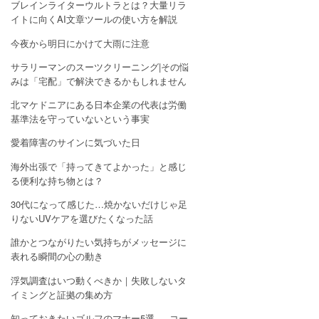
ブレインライターウルトラとは？大量リラ
イトに向くAI文章ツールの使い方を解説
今夜から明日にかけて大雨に注意
サラリーマンのスーツクリーニング|その悩
みは「宅配」で解決できるかもしれません
北マケドニアにある日本企業の代表は労働
基準法を守っていないという事実
愛着障害のサインに気づいた日
海外出張で「持ってきてよかった」と感じ
る便利な持ち物とは？
30代になって感じた…焼かないだけじゃ足
りないUVケアを選びたくなった話
誰かとつながりたい気持ちがメッセージに
表れる瞬間の心の動き
浮気調査はいつ動くべきか｜失敗しないタ
イミングと証拠の集め方
知っておきたいゴルフのマナー5選 — コー