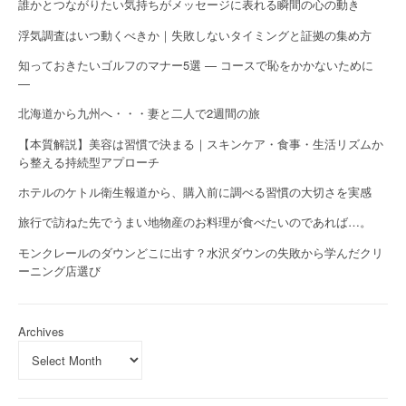
誰かとつながりたい気持ちがメッセージに表れる瞬間の心の動き
浮気調査はいつ動くべきか｜失敗しないタイミングと証拠の集め方
知っておきたいゴルフのマナー5選 — コースで恥をかかないために
—
北海道から九州へ・・・妻と二人で2週間の旅
【本質解説】美容は習慣で決まる｜スキンケア・食事・生活リズムか
ら整える持続型アプローチ
ホテルのケトル衛生報道から、購入前に調べる習慣の大切さを実感
旅行で訪ねた先でうまい地物産のお料理が食べたいのであれば…。
モンクレールのダウンどこに出す？水沢ダウンの失敗から学んだクリ
ーニング店選び
Archives