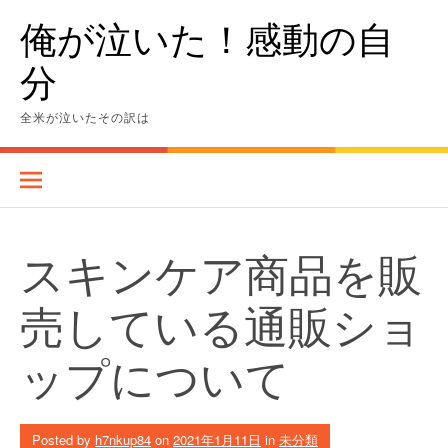
Skip
俺が泣いた！感動の自
to
content
分
全米が泣いたその訳は
スキンケア商品を販
売している通販ショ
ップについて
Posted by
h7nkup84
on
2021年1月11日
in
未分類