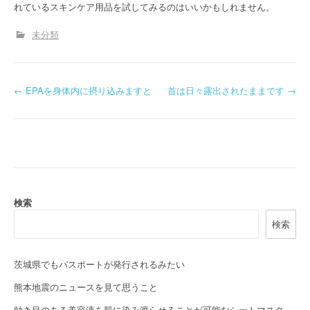
れているスキンケア用品を試してみるのはいいかもしれません。
未分類
P
←
EPAを身体内に摂り込みますと
首は日々露出されたままです
→
o
s
t
n
検索
a
検索
v
i
茨城県でもパスポートが発行されるみたい
熊本地震のニュースを見て思うこと
g
効き目のある美容液を肌に染み渡らせることが可能なシートマスク