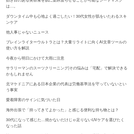
a
は…。
t
ダウンタイム中も心地よく過ごしたい！30代女性が肌をいたわるスキ
ンケア
i
他人事じゃないニュース
o
ブレインライターウルトラとは？大量リライトに向くAI文章ツールの
n
使い方を解説
今夜から明日にかけて大雨に注意
サラリーマンのスーツクリーニング|その悩みは「宅配」で解決できる
かもしれません
北マケドニアにある日本企業の代表は労働基準法を守っていないとい
う事実
愛着障害のサインに気づいた日
海外出張で「持ってきてよかった」と感じる便利な持ち物とは？
30代になって感じた…焼かないだけじゃ足りないUVケアを選びたく
なった話