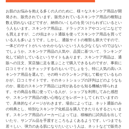
お肌のお悩みを抱える多くの人のために、様々なスキンケア用品が開
発され、販売されています。販売されているスキンケア用品の種類は
数え切れないほどですが、納得のいくものを見つけられずにいるとい
う人もいます。スキンケア用品は、ドラッグストアやコンビニなどで
も買えますが、この頃はネット通販を使ってスキンケア用品を買って
いる人も多いようです。しかし、通販サイトの種類も膨大ですので、
一体どのサイトがいいかわからないという人も少なくないのではない
でしょうか。スキンケア用品の人気や、品質に基づいて、ランキング
化して紹介しているというサイトもあります。スキンケア用品は、通
販への注文、実店舗に足を運ぶことで購入できるものですが、事前に
口コミサイトをチェックするのもいいでしょをう。特に人気の高いス
キンケア用品を選んで、その時々のランキング化して載せているもの
かが、口コミサイトです。そのネットショップの評判はどのようなも
のか、最近のスキンケア用品には何があるかも知る機械が得られま
す。その商品を既に使っている人が、ショップを利用してみた感想
や、スキンケア用品の使い心地などをレポートしてくれていますの
で、具体的なイメージがわきます。場合によっては、ネット通販のみ
の特典とし、特別なスキンケア化粧品を購入できたりもするといいま
す。スキンケア用品のメーカーによっては、積極的に試供品を出して
いたり、サンプル品を手渡すところもよくあるようです。いつまでも
若々しい、弾力のある肌になりたいという人は、ネットなどで販売さ