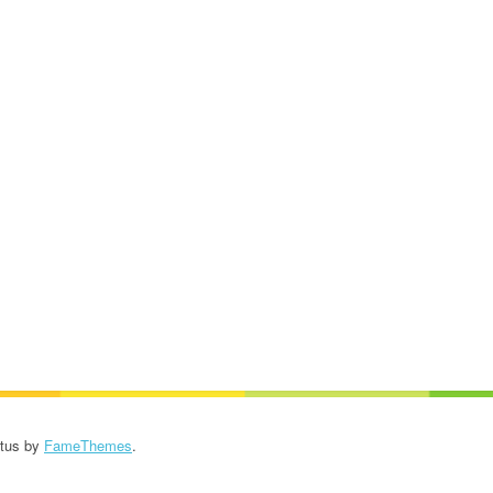
us by
FameThemes
.