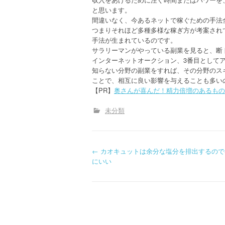
と思います。
間違いなく、今あるネットで稼ぐための手法
つまりそれほど多種多様な稼ぎ方が考案され
手法が生まれているのです。
サラリーマンがやっている副業を見ると、断
インターネットオークション、3番目として
知らない分野の副業をすれば、その分野のス
ことで、相互に良い影響を与えることも多い
【PR】
奥さんが喜んだ！精力倍増のあるもの
未分類
P
←
カオキュットは余分な塩分を排出するので
にいい
o
s
t