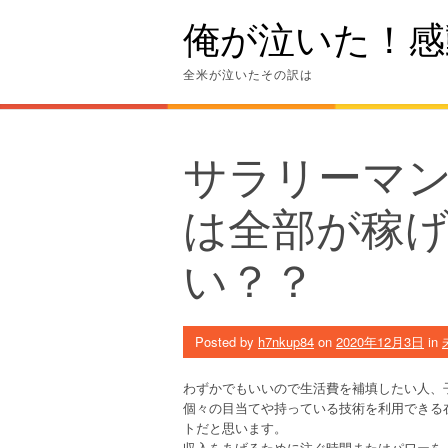
Skip
俺が泣いた！感
to
content
全米が泣いたその訳は
サラリーマ
は全部が稼
い？？
Posted by
h7nkup84
on
2020年12月3日
in
わずかでもいいので生活費を補填したい人、
個々の目当てや持っている技術を利用できる
トだと思います。
収入をあげるために注ぐ時間またはパワーを