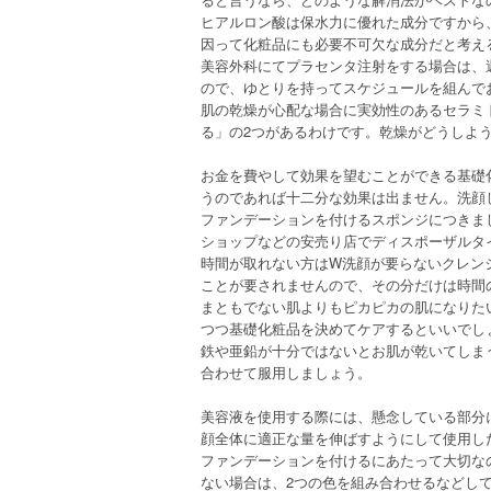
ヒアルロン酸は保水力に優れた成分ですから
因って化粧品にも必要不可欠な成分だと考え
美容外科にてプラセンタ注射をする場合は、
ので、ゆとりを持ってスケジュールを組んで
肌の乾燥が心配な場合に実効性のあるセラミ
る」の2つがあるわけです。乾燥がどうしよ
お金を費やして効果を望むことができる基礎
うのであれば十二分な効果は出ません。洗顔
ファンデーションを付けるスポンジにつきま
ショップなどの安売り店でディスポーザルタ
時間が取れない方はW洗顔が要らないクレン
ことが要されませんので、その分だけは時間
まともでない肌よりもピカピカの肌になりた
つつ基礎化粧品を決めてケアするといいでし
鉄や亜鉛が十分ではないとお肌が乾いてしま
合わせて服用しましょう。
美容液を使用する際には、懸念している部分
顔全体に適正な量を伸ばすようにして使用し
ファンデーションを付けるにあたって大切な
ない場合は、2つの色を組み合わせるなどし