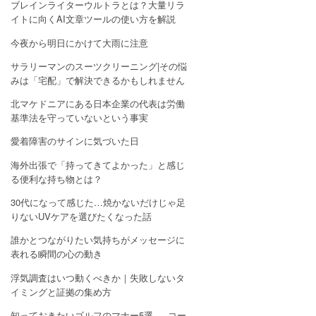
ブレインライターウルトラとは？大量リラ
イトに向くAI文章ツールの使い方を解説
今夜から明日にかけて大雨に注意
サラリーマンのスーツクリーニング|その悩
みは「宅配」で解決できるかもしれません
北マケドニアにある日本企業の代表は労働
基準法を守っていないという事実
愛着障害のサインに気づいた日
海外出張で「持ってきてよかった」と感じ
る便利な持ち物とは？
30代になって感じた…焼かないだけじゃ足
りないUVケアを選びたくなった話
誰かとつながりたい気持ちがメッセージに
表れる瞬間の心の動き
浮気調査はいつ動くべきか｜失敗しないタ
イミングと証拠の集め方
知っておきたいゴルフのマナー5選 — コー