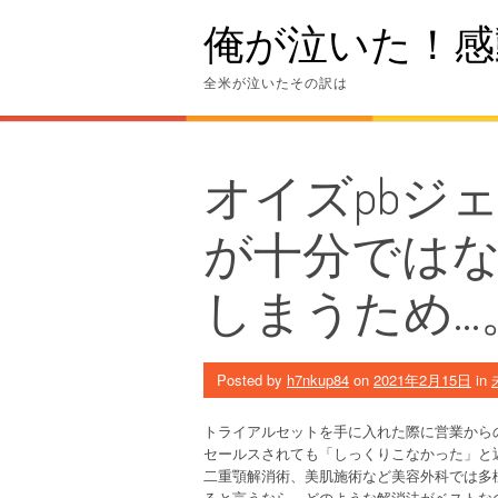
Skip
俺が泣いた！感
to
content
全米が泣いたその訳は
オイズpbジ
が十分では
しまうため…
Posted by
h7nkup84
on
2021年2月15日
in
トライアルセットを手に入れた際に営業から
セールスされても「しっくりこなかった」と
二重顎解消術、美肌施術など美容外科では多
ると言うなら、どのような解消法がベストな