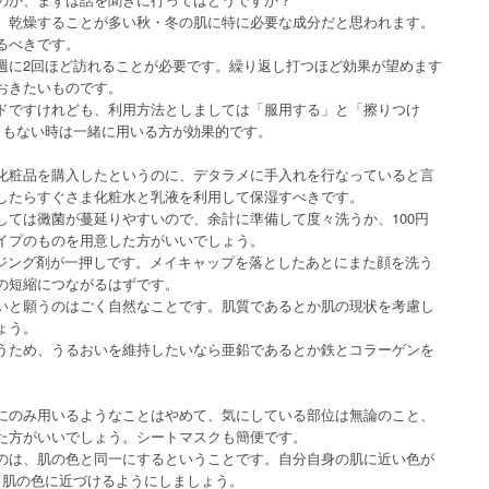
、乾燥することが多い秋・冬の肌に特に必要な成分だと思われます。
るべきです。
週に2回ほど訪れることが必要です。繰り返し打つほど効果が望めます
おきたいものです。
ドですけれども、利用方法としましては「服用する」と「擦りつけ
うもない時は一緒に用いる方が効果的です。
化粧品を購入したというのに、デタラメに手入れを行なっていると言
したらすぐさま化粧水と乳液を利用して保湿すべきです。
しては黴菌が蔓延りやすいので、余計に準備して度々洗うか、100円
イプのものを用意した方がいいでしょう。
ジング剤が一押しです。メイキャップを落としたあとにまた顔を洗う
の短縮につながるはずです。
いと願うのはごく自然なことです。肌質であるとか肌の現状を考慮し
ょう。
うため、うるおいを維持したいなら亜鉛であるとか鉄とコラーゲンを
にのみ用いるようなことはやめて、気にしている部位は無論のこと、
た方がいいでしょう。シートマスクも簡便です。
のは、肌の色と同一にするということです。自分自身の肌に近い色が
て肌の色に近づけるようにしましょう。