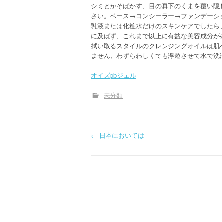
シミとかそばかす、目の真下のくまを覆い隠
さい。ベース→コンシーラー→ファンデーシ
乳液または化粧水だけのスキンケアでしたら
に及ばず、これまで以上に有益な美容成分が
拭い取るスタイルのクレンジングオイルは肌
ません。わずらわしくても浮遊させて水で洗
オイズpbジェル
未分類
P
←
日本においては
o
s
t